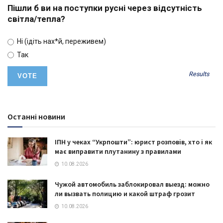
Пішли б ви на поступки русні через відсутність
світла/тепла?
Ні (ідіть нах*й, переживем)
Так
Results
Останні новини
ІПН у чеках “Укрпошти”: юрист розповів, хто і як
має виправити плутанину з правилами
10.08.2026
Чужой автомобиль заблокировал выезд: можно
ли вызвать полицию и какой штраф грозит
10.08.2026