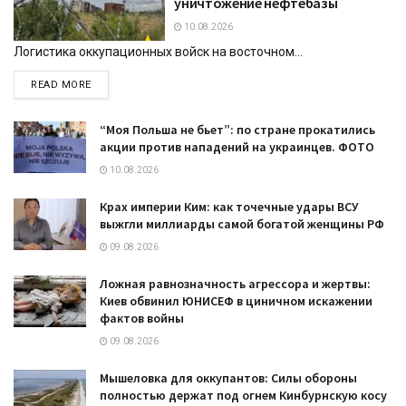
уничтожение нефтебазы
10.08.2026
Логистика оккупационных войск на восточном...
DETAILS
READ MORE
“Моя Польша не бьет”: по стране прокатились
акции против нападений на украинцев. ФОТО
10.08.2026
Крах империи Ким: как точечные удары ВСУ
выжгли миллиарды самой богатой женщины РФ
09.08.2026
Ложная равнозначность агрессора и жертвы:
Киев обвинил ЮНИСЕФ в циничном искажении
фактов войны
09.08.2026
Мышеловка для оккупантов: Силы обороны
полностью держат под огнем Кинбурнскую косу