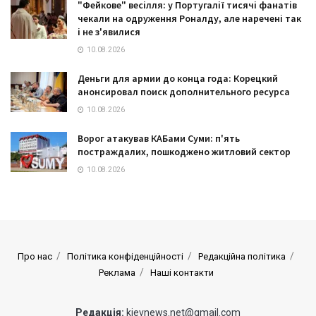
"Фейкове" весілля: у Португалії тисячі фанатів
чекали на одруження Роналду, але наречені так
і не з'явилися
10.08.2026
Деньги для армии до конца года: Корецкий
анонсировал поиск дополнительного ресурса
10.08.2026
Ворог атакував КАБами Суми: п'ять
постраждалих, пошкоджено житловий сектор
10.08.2026
Про нас
Політика конфіденційності
Редакційна політика
Реклама
Наші контакти
Редакція:
kievnews.net@gmail.com