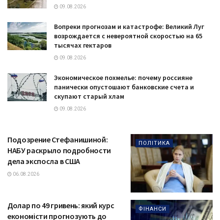
09.08.2026
Вопреки прогнозам и катастрофе: Великий Луг
возрождается с невероятной скоростью на 65
тысячах гектаров
09.08.2026
Экономическое похмелье: почему россияне
панически опустошают банковские счета и
скупают старый хлам
09.08.2026
Подозрение Стефанишиной:
ПОЛІТИКА
НАБУ раскрыло подробности
дела экспосла в США
06.08.2026
Долар по 49 гривень: який курс
ФІНАНСИ
економісти прогнозують до