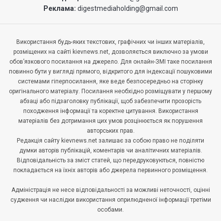
Реклама:
digestmediaholding@gmail.com
Використання будь-яких текстових, графічних чи інших матеріалів,
розміщених на сайті kievnews.net, дозволяється виключно за умови
обов’язкового посилання на джерело. Для онлайн-ЗМІ таке посилання
повинно бути у вигляді прямого, відкритого для індексації пошуковими
системами гіперпосилання, яке веде безпосередньо на сторінку
оригінального матеріалу. Посилання необхідно розміщувати у першому
абзаці або підзаголовку публікації, щоб забезпечити прозорість
походження інформації та коректне цитування. Використання
матеріалів без дотримання цих умов розцінюється як порушення
авторських прав.
Редакція сайту kievnews.net залишає за собою право не поділяти
думки авторів публікацій, коментарів чи аналітичних матеріалів.
Відповідальність за зміст статей, що передруковуються, повністю
покладається на їхніх авторів або джерела первинного розміщення.
Адміністрація не несе відповідальності за можливі неточності, оцінні
судження чи наслідки використання оприлюдненої інформації третіми
особами.