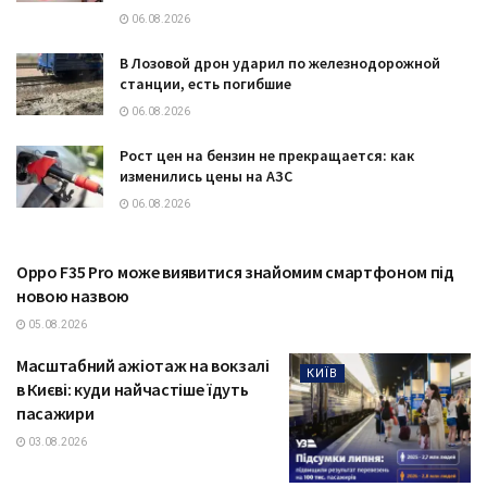
06.08.2026
В Лозовой дрон ударил по железнодорожной
станции, есть погибшие
06.08.2026
Рост цен на бензин не прекращается: как
изменились цены на АЗС
06.08.2026
Oppo F35 Pro може виявитися знайомим смартфоном під
ТЕХНОЛОГІЇ
новою назвою
05.08.2026
Масштабний ажіотаж на вокзалі
КИЇВ
в Києві: куди найчастіше їдуть
пасажири
03.08.2026