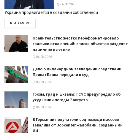
06.08.2026
Украина продвигается в создании собственной...
DETAILS
READ MORE
Правительство жестко переформатировало
графики отключений: списки объектов разделят
на зимние и летние
06.08.2026
Дело о миллиардном завладении средствами
ПриватБанка передали в суд
06.08.2026
Грозы, град и шквалы: ГСЧС предупредило об
ухудшении погоды 7 августа
06.08.2026
В Германии получатели соцпомощи массово
заваливают Jobcenter жалобами, созданными
ИИ