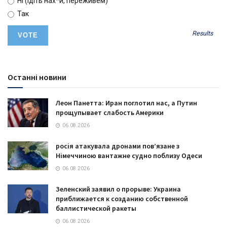
Ні (ідіть нах*й, переживем)
Так
Results
Останні новини
Леон Панетта: Иран поглотил нас, а Путин
прощупывает слабость Америки
06.08.2026
росія атакувала дронами пов’язане з
Німеччиною вантажне судно поблизу Одеси
06.08.2026
Зеленский заявил о прорыве: Украина
приближается к созданию собственной
баллистической ракеты
06.08.2026