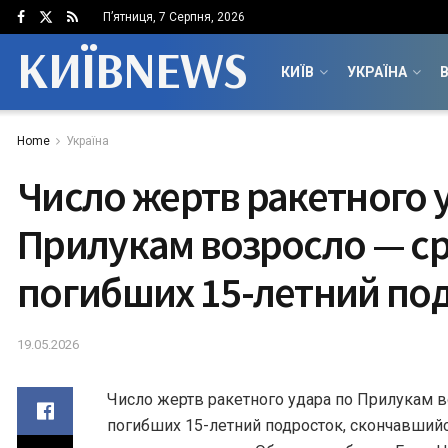
П’ятниця, 7 Серпня, 2026
КИЇВNEWS
КИЇВ
УКРАЇНА
В
Home
Україна
Число жертв ракетного 
Прилукам возросло — с
погибших 15-летний по
19.05.2026
Число жертв ракетного удара по Прилукам в
погибших 15-летний подросток, скончавшийс