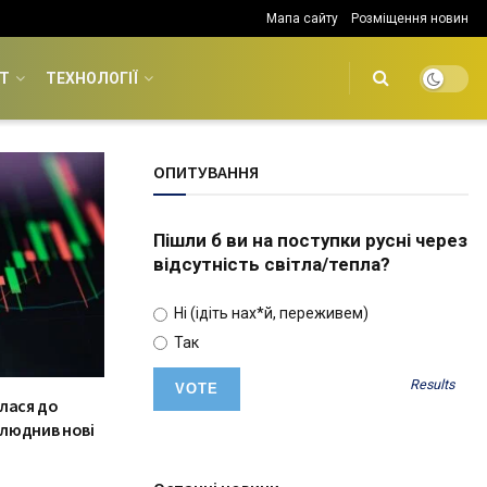
Мапа сайту
Розміщення новин
Т
ТЕХНОЛОГІЇ
ОПИТУВАННЯ
Пішли б ви на поступки русні через
відсутність світла/тепла?
Ні (ідіть нах*й, переживем)
Так
Results
лася до
люднив нові