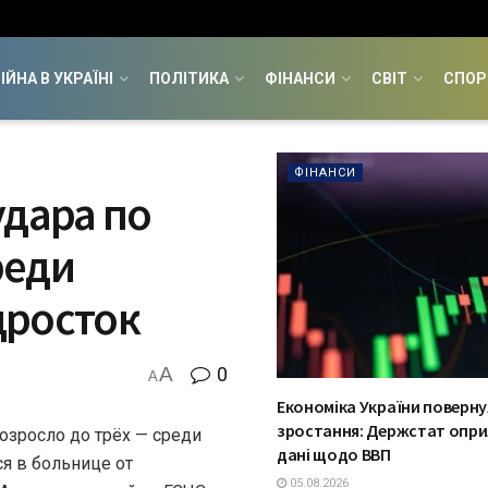
ІЙНА В УКРАЇНІ
ПОЛІТИКА
ФІНАНСИ
СВІТ
СПОР
ФІНАНСИ
удара по
реди
дросток
A
0
A
Економіка України поверну
зростання: Держстат опри
озросло до трёх — среди
дані щодо ВВП
я в больнице от
05.08.2026