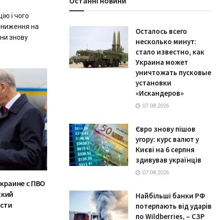
Останні новини
ію і чого
 зниження на
Осталось всего
їни знову
несколько минут:
стало известно, как
Украина может
уничтожать пусковые
установки
«Искандеров»
07.08.2026
Євро знову пішов
угору: курс валют у
Києві на 6 серпня
здивував українців
07.08.2026
краине с ПВО
ский
Найбільші банки РФ
сти
потерпають від ударів
по Wildberries, – СЗР