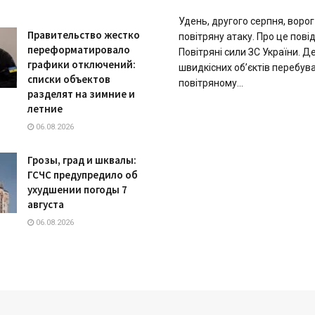
Удень, другого серпня, воро
Правительство жестко
повітряну атаку. Про це пов
переформатировало
Повітряні сили ЗС України. Д
графики отключений:
швидкісних об’єктів перебув
списки объектов
повітряному...
разделят на зимние и
летние
06.08.2026
Грозы, град и шквалы:
ГСЧС предупредило об
ухудшении погоды 7
августа
06.08.2026