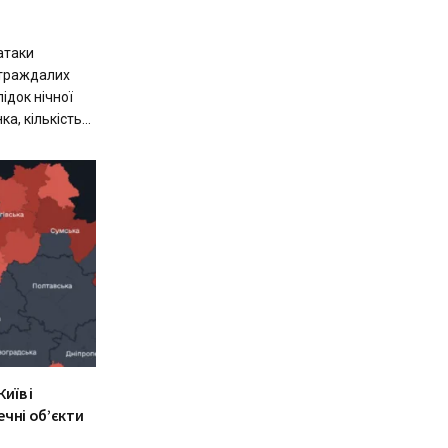
 атаки
остраждалих
ідок нічної
а, кількість...
иїв і
чні об’єкти