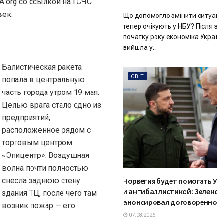
A.org со ссылкой на ГСЧС
век.
Що допомогло змінити ситуац
тепер очікують у НБУ? Після
початку року економіка Укра
вийшла у...
Балистическая ракета
СВІТ
попала в центральную
часть города утром 19 мая.
Целью врага стало одно из
предприятий,
расположенное рядом с
торговым центром
«Эпицентр». Воздушная
волна почти полностью
снесла заднюю стену
Норвегия будет помогать У
и антибаллистикой: Зелен
здания ТЦ, после чего там
анонсировал договоренно
возник пожар — его
07.08.2026