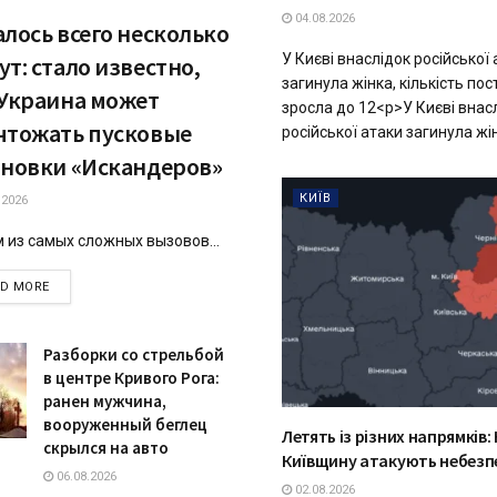
04.08.2026
алось всего несколько
У Києві внаслідок російської
т: стало известно,
загинула жінка, кількість п
 Украина может
зросла до 12<p>У Києві внасл
чтожать пусковые
російської атаки загинула жінк
ановки «Искандеров»
КИЇВ
.2026
 из самых сложных вызовов...
DETAILS
AD MORE
Разборки со стрельбой
в центре Кривого Рога:
ранен мужчина,
вооруженный беглец
Летять із різних напрямків: К
скрылся на авто
Київщину атакують небезпе
06.08.2026
02.08.2026