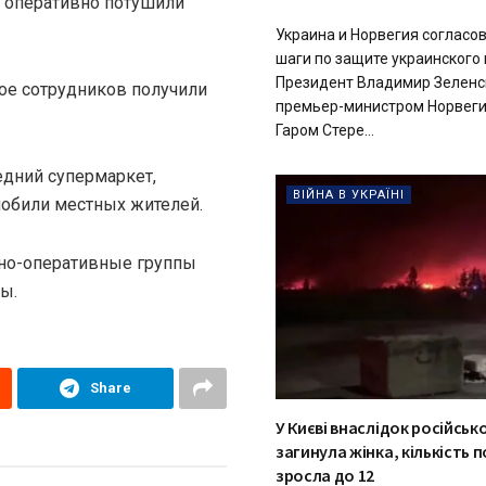
оперативно потушили
Украина и Норвегия соглас
шаги по защите украинского 
Президент Владимир Зеленс
ое сотрудников получили
премьер-министром Норвег
Гаром Стере...
дний супермаркет,
ВІЙНА В УКРАЇНІ
мобили местных жителей.
нно-оперативные группы
ы.
Share
У Києві внаслідок російськ
загинула жінка, кількість
зросла до 12