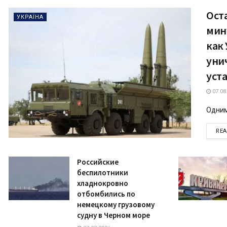
Ост
УКРАЇНА
мину
как
уни
уст
07.08
Одним
RE
Российские
беспилотники
хладнокровно
отбомбились по
немецкому грузовому
судну в Черном море