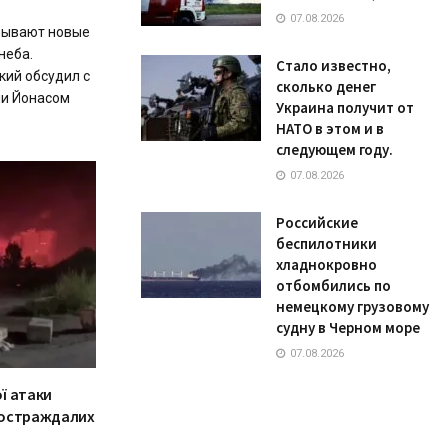
07.08.2026
овывают новые
неба.
Стало известно,
кий обсудил с
сколько денег
ии Йонасом
Украина получит от
НАТО в этом и в
следующем году.
07.08.2026
Российские
беспилотники
хладнокровно
отбомбились по
немецкому грузовому
судну в Черном море
07.08.2026
ої атаки
 постраждалих