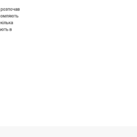
г розпочав
ідомляють
екілька
ають в