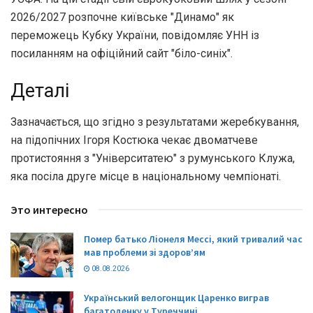
2026/2027 розпочне київське "Динамо" як
переможець Кубку України, повідомляє УНН із
посиланням на офіційний сайт "біло-синіх".
Деталі
Зазначається, що згідно з результатами жеребкування,
на підопічних Ігоря Костюка чекає двоматчеве
протистояння з "Університатею" з румунського Клужа,
яка посіла друге місце в національному чемпіонаті.
Это интересно
Помер батько Ліонеля Мессі, який тривалий час
мав проблеми зі здоров’ям
08.08.2026
Український велогонщик Царенко виграв
багатоденку у Туреччині