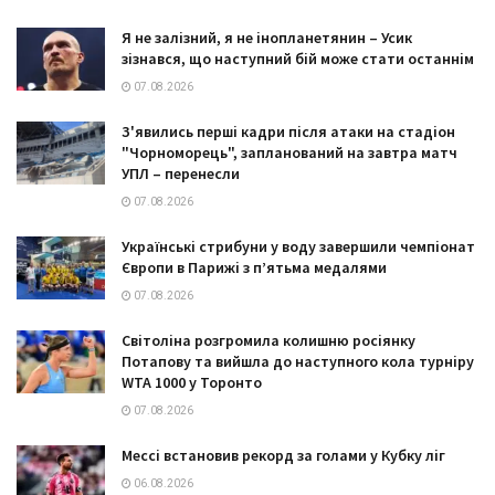
Я не залізний, я не інопланетянин – Усик
зізнався, що наступний бій може стати останнім
07.08.2026
З'явились перші кадри після атаки на стадіон
"Чорноморець", запланований на завтра матч
УПЛ – перенесли
07.08.2026
Українські стрибуни у воду завершили чемпіонат
Європи в Парижі з п’ятьма медалями
07.08.2026
Світоліна розгромила колишню росіянку
Потапову та вийшла до наступного кола турніру
WTA 1000 у Торонто
07.08.2026
Мессі встановив рекорд за голами у Кубку ліг
06.08.2026