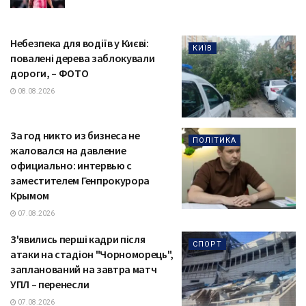
Небезпека для водіїв у Києві:
КИЇВ
повалені дерева заблокували
дороги, – ФОТО
08.08.2026
За год никто из бизнеса не
ПОЛІТИКА
жаловался на давление
официально: интервью с
заместителем Генпрокурора
Крымом
07.08.2026
З'явились перші кадри після
СПОРТ
атаки на стадіон "Чорноморець",
запланований на завтра матч
УПЛ – перенесли
07.08.2026