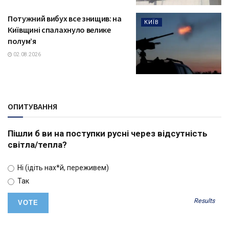
Потужний вибух все знищив: на
КИЇВ
Київщині спалахнуло велике
полум’я
02.08.2026
ОПИТУВАННЯ
Пішли б ви на поступки русні через відсутність
світла/тепла?
Ні (ідіть нах*й, переживем)
Так
Results