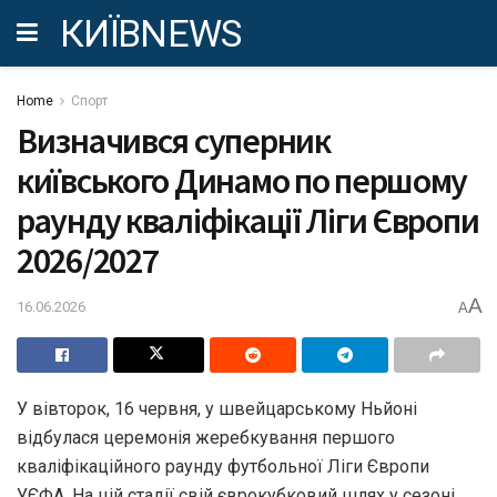
КИЇВNEWS
Home
Спорт
Визначився суперник
київського Динамо по першому
раунду кваліфікації Ліги Європи
2026/2027
A
16.06.2026
A
У вівторок, 16 червня, у швейцарському Ньйоні
відбулася церемонія жеребкування першого
кваліфікаційного раунду футбольної Ліги Європи
УЄФА. На цій стадії свій єврокубковий шлях у сезоні