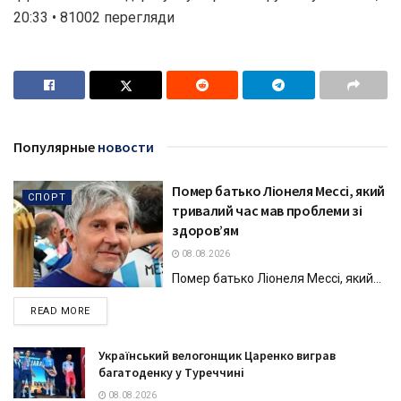
20:33 • 81002 перегляди
Популярные
новости
Помер батько Ліонеля Мессі, який
СПОРТ
тривалий час мав проблеми зі
здоров’ям
08.08.2026
Помер батько Ліонеля Мессі, який...
DETAILS
READ MORE
Український велогонщик Царенко виграв
багатоденку у Туреччині
08.08.2026