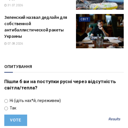
31.07.2026
Зеленский назвал дедлайн для
СВІТ
собственной
антибаллистической ракеты
Украины
07.08.2026
ОПИТУВАННЯ
Пішли б ви на поступки русні через відсутність
світла/тепла?
Ні (ідіть нах*й, переживем)
Так
Results