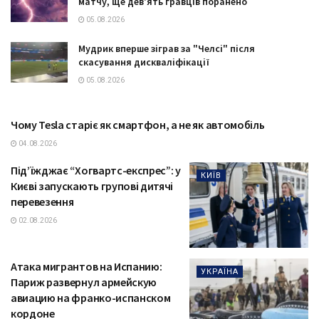
матчу, ще дев'ять гравців поранено
05.08.2026
Мудрик вперше зіграв за "Челсі" після
скасування дискваліфікації
05.08.2026
Чому Tesla старіє як смартфон, а не як автомобіль
ТЕХНОЛОГІЇ
04.08.2026
Під’їжджає “Хогвартс-експрес”: у
КИЇВ
Києві запускають групові дитячі
перевезення
02.08.2026
Атака мигрантов на Испанию:
УКРАЇНА
Париж развернул армейскую
авиацию на франко-испанском
кордоне