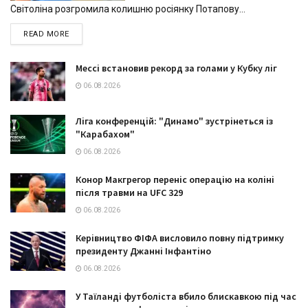
Світоліна розгромила колишню росіянку Потапову...
DETAILS
READ MORE
Мессі встановив рекорд за голами у Кубку ліг
06.08.2026
Ліга конференцій: "Динамо" зустрінеться із
"Карабахом"
06.08.2026
Конор Макгрегор переніс операцію на коліні
після травми на UFC 329
06.08.2026
Керівництво ФІФА висловило повну підтримку
президенту Джанні Інфантіно
06.08.2026
У Таїланді футболіста вбило блискавкою під час