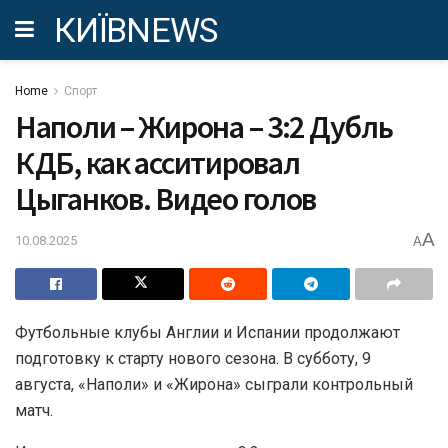
КИЇВNEWS
Home
Спорт
Наполи – Жирона – 3:2 Дубль
КДБ, как асситировал
Цыганков. Видео голов
A
10.08.2025
A
Футбольные клубы Англии и Испании продолжают
подготовку к старту нового сезона. В субботу, 9
августа, «Наполи» и «Жирона» сыграли контрольный
матч.