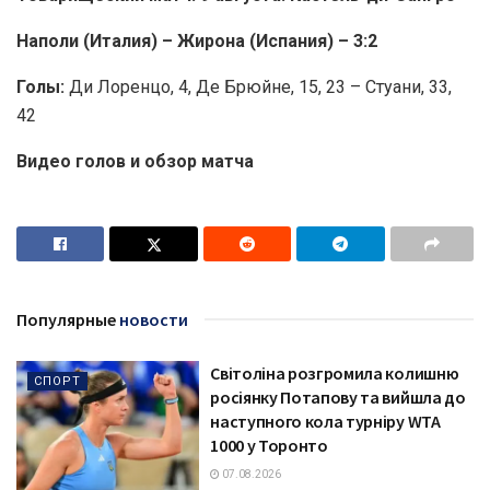
Наполи (Италия) – Жирона (Испания) – 3:2
Голы:
Ди Лоренцо, 4, Де Брюйне, 15, 23 – Стуани, 33,
42
Видео голов и обзор матча
Популярные
новости
Світоліна розгромила колишню
СПОРТ
росіянку Потапову та вийшла до
наступного кола турніру WTA
1000 у Торонто
07.08.2026