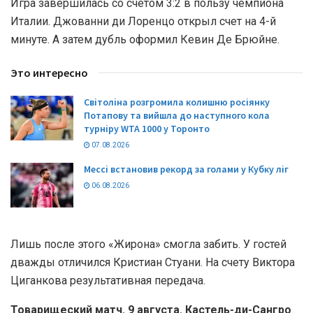
Игра завершилась со счетом 3:2 в пользу чемпиона
Италии. Джованни ди Лоренцо открыл счет на 4-й
минуте. А затем дубль оформил Кевин Де Брюйне.
Это интересно
Світоліна розгромила колишню росіянку
Потапову та вийшла до наступного кола
турніру WTA 1000 у Торонто
07.08.2026
Мессі встановив рекорд за голами у Кубку ліг
06.08.2026
Лишь после этого «Жирона» смогла забить. У гостей
дважды отличился Кристиан Стуани. На счету Виктора
Циганкова результативная передача.
Товарищеский матч. 9 августа. Кастель-ди-Сангро