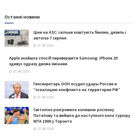
Останні новини
Ціни на АЗС: скільки коштують бензин, дизель і
автогаз 7 серпня
07.08.2026
Apple знайшла спосіб перевершити Samsung: iPhone 20
здивує одразу двома змінами
07.08.2026
Генсекретарь ООН осудил удары России и
“эскалацию конфликта на территории РФ”
07.08.2026
Світоліна розгромила колишню росіянку
Потапову та вийшла до наступного кола турніру
WTA 1000 у Торонто
07.08.2026