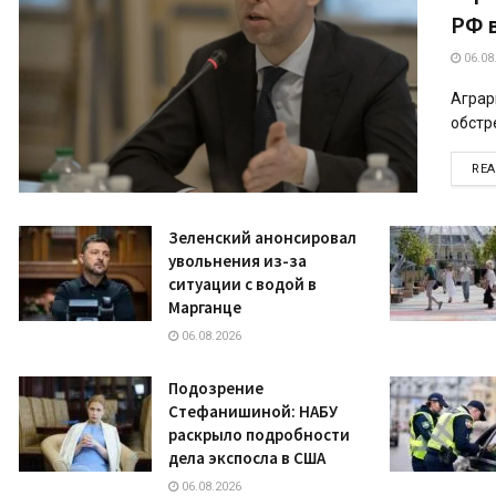
РФ 
06.08
Аграр
обстре
RE
Зеленский анонсировал
увольнения из-за
ситуации с водой в
Марганце
06.08.2026
Подозрение
Стефанишиной: НАБУ
раскрыло подробности
дела экспосла в США
06.08.2026