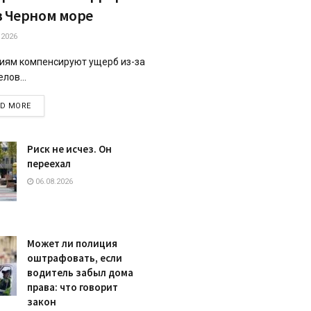
в Черном море
.2026
иям компенсируют ущерб из-за
лов...
DETAILS
AD MORE
Риск не исчез. Он
переехал
06.08.2026
Может ли полиция
оштрафовать, если
водитель забыл дома
права: что говорит
закон