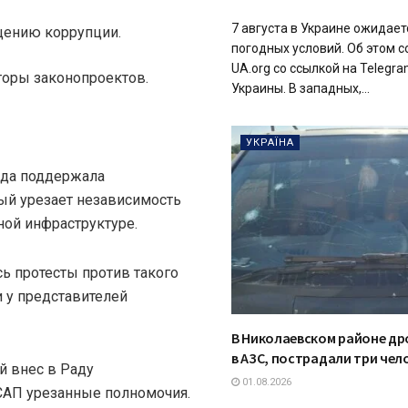
7 августа в Украине ожидае
щению коррупции.
погодных условий. Об этом 
UA.org со ссылкой на Telegr
вторы законопроектов.
Украины. В западных,...
УКРАЇНА
ада поддержала
ый урезает независимость
ной инфраструктуре.
сь протесты против такого
 у представителей
В Николаевском районе др
в АЗС, пострадали три чел
й внес в Раду
01.08.2026
САП урезанные полномочия.