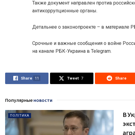
Также документ направлен против российск
антикоррупционные органы.
Детальнее о законопроекте – в материале Р
Срочные и важные сообщения о войне Росси
на канале РБК-Украина в Telegram.
Share
11
Tweet
7
Share
Популярные
новости
В У
ПОЛІТИКА
экс
агр