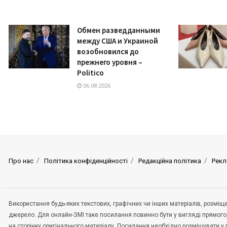
Обмен разведданными
между США и Украиной
возобновился до
прежнего уровня –
Politico
06.08.2026
Про нас
Політика конфіденційності
Редакційна політика
Рекл
Використання будь-яких текстових, графічних чи інших матеріалів, розмі
джерело. Для онлайн-ЗМІ таке посилання повинно бути у вигляді прямого
на сторінку оригінального матеріалу. Посилання необхідно розміщувати у