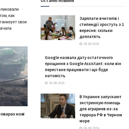
Останні новини
бликовали
том, как
Зарплати вчителів і
ганизует свои
стипендії зростуть з 1
начала
вересня: скільки
доплатять
06.08.2026
Google назвала дату остаточного
прощання з Google Assistant: коли він
перестане працювати і що буде
натомість
06.08.2026
В Украине запускают
экстренную помощь
для аграриев из-за
роварах нові
террора РФ в Черном
море
06.08.2026