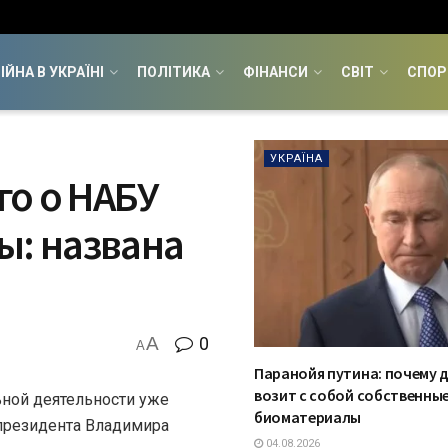
ІЙНА В УКРАЇНІ
ПОЛІТИКА
ФІНАНСИ
СВІТ
СПОР
УКРАЇНА
го о НАБУ
ы: названа
A
0
A
Паранойя путина: почему 
возит с собой собственны
ной деятельности уже
биоматериалы
президента Владимира
04.08.2026