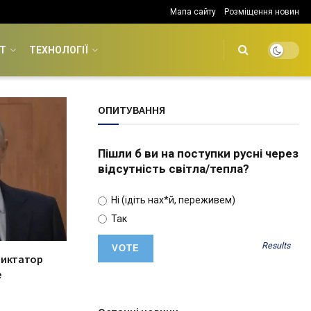
Мапа сайту
Розміщення новин
Т
ТЕХНОЛОГІЇ
ОПИТУВАННЯ
Пішли б ви на поступки русні через
відсутність світла/тепла?
Ні (ідіть нах*й, переживем)
Так
Results
диктатор
е