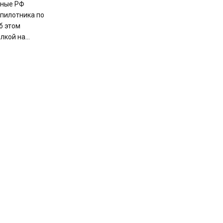
нные РФ
пилотника по
б этом
кой на...