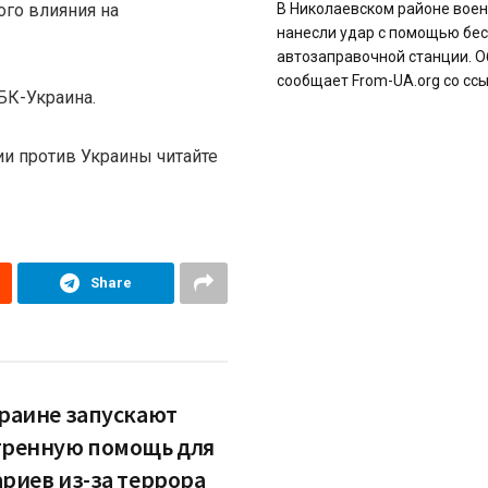
ого влияния на
В Николаевском районе вое
нанесли удар с помощью бес
автозаправочной станции. О
сообщает From-UA.org со ссыл
БК-Украина.
и против Украины читайте
Share
краине запускают
тренную помощь для
ариев из-за террора