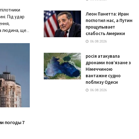
зпілотники
Леон Панетта: Иран
ні. Під удар
поглотил нас, а Путин
ення,
прощупывает
 людина, ще...
слабость Америки
06.08.2026
росія атакувала
дронами пов’язане з
Німеччиною
вантажне судно
поблизу Одеси
06.08.2026
и погоды 7