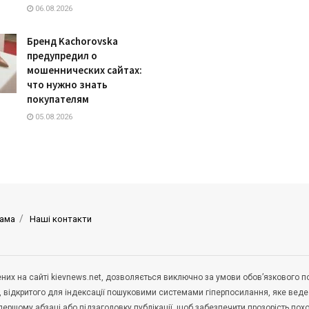
06.08.2026
Бренд Kachorovska
предупредил о
мошеннических сайтах:
что нужно знать
покупателям
05.08.2026
ама
Наші контакти
щених на сайті kievnews.net, дозволяється виключно за умови обов’язкового 
, відкритого для індексації пошуковими системами гіперпосилання, яке вед
 першому абзаці або підзаголовку публікації, щоб забезпечити прозорість по