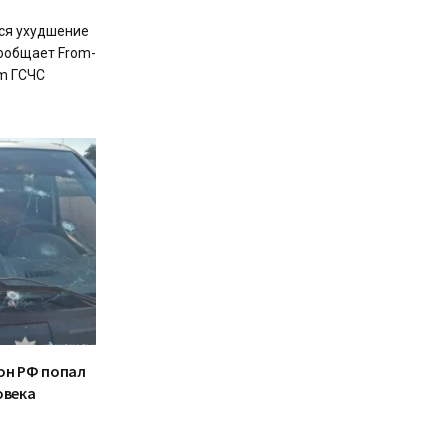
тся ухудшение
сообщает From-
am ГСЧС
он РФ попал
овека