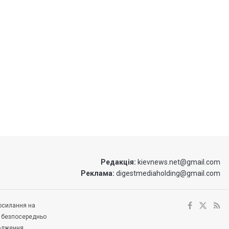
Редакція:
kievnews.net@gmail.com
Реклама:
digestmediaholding@gmail.com
посилання на
е безпосередньо
ходження