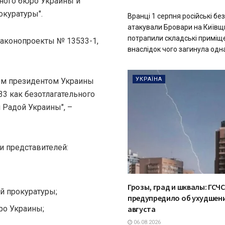
ного бюро Украины и
куратуры".
Вранці 1 серпня російські бе
атакували Бровари на Київщи
потрапили складські приміщ
законопроекты № 13533-1,
внаслідок чого загинула одна
УКРАЇНА
ием президентом Украины
33 как безотлагательного
 Радой Украины", –
и представителей:
Грозы, град и шквалы: ГСЧС
й прокуратуры;
предупредило об ухудшени
ро Украины;
августа
06.08.2026