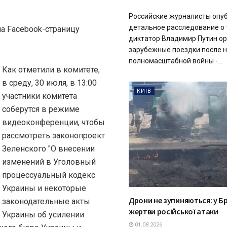
Российские журналисты опу
детальное расследование о 
а Facebook-страницу
диктатор Владимир Путин ор
зарубежные поездки после 
полномасштабной войны -...
Как отметили в комитете,
в среду, 30 июля, в 13:00
КИЇВ
участники комитета
соберутся в режиме
видеоконференции, чтобы
рассмотреть законопроект
Зеленского "О внесении
изменений в Уголовный
процессуальный кодекс
Украины и некоторые
Дрони не зупиняються: у Б
законодательные акты
жертви російської атаки
Украины об усилении
01.08.2026