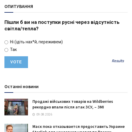
ОПИТУВАННЯ
Пішли б ви на поступки русні через відсутність
світла/тепла?
Ні (ідіть нах*й, переживем)
Так
Results
Останні новини
Продажі військових товарів на Wildberries
рекордно впали після атак ЗСУ, – ЗМІ
09.08.2026
Маск пока отказывается предоставить Украине
Starlink для нанесения ударов по России