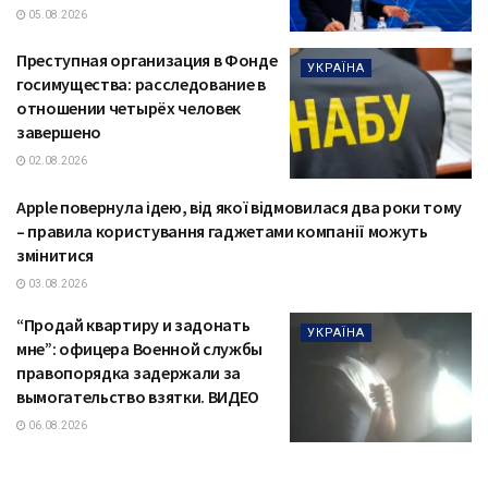
05.08.2026
Преступная организация в Фонде
УКРАЇНА
госимущества: расследование в
отношении четырёх человек
завершено
02.08.2026
Apple повернула ідею, від якої відмовилася два роки тому
ТЕХНОЛОГІЇ
– правила користування гаджетами компанії можуть
змінитися
03.08.2026
“Продай квартиру и задонать
УКРАЇНА
мне”: офицера Военной службы
правопорядка задержали за
вымогательство взятки. ВИДЕО
06.08.2026