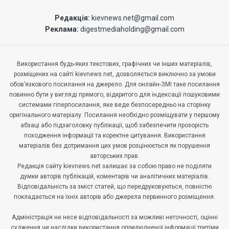
Редакція:
kievnews.net@gmail.com
Реклама:
digestmediaholding@gmail.com
Використання будь-яких текстових, графічних чи інших матеріалів,
розміщених на сайті kievnews.net, дозволяється виключно за умови
обов’язкового посилання на джерело. Для онлайн-ЗМІ таке посилання
повинно бути у вигляді прямого, відкритого для індексації пошуковими
системами гіперпосилання, яке веде безпосередньо на сторінку
оригінального матеріалу. Посилання необхідно розміщувати у першому
абзаці або підзаголовку публікації, щоб забезпечити прозорість
походження інформації та коректне цитування. Використання
матеріалів без дотримання цих умов розцінюється як порушення
авторських прав.
Редакція сайту kievnews.net залишає за собою право не поділяти
думки авторів публікацій, коментарів чи аналітичних матеріалів.
Відповідальність за зміст статей, що передруковуються, повністю
покладається на їхніх авторів або джерела первинного розміщення.
Адміністрація не несе відповідальності за можливі неточності, оцінні
судження чи наслідки використання оприлюдненої інформації третіми