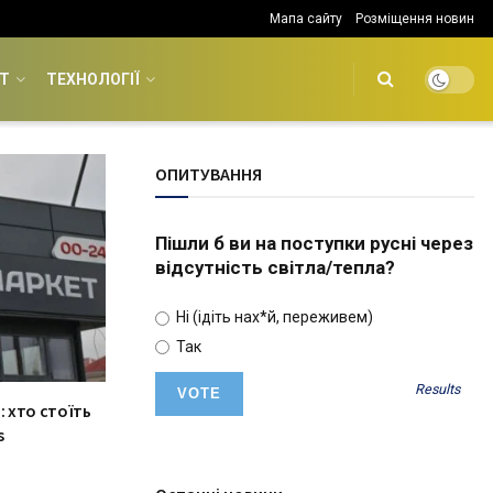
Мапа сайту
Розміщення новин
Т
ТЕХНОЛОГІЇ
ОПИТУВАННЯ
Пішли б ви на поступки русні через
відсутність світла/тепла?
Ні (ідіть нах*й, переживем)
Так
Results
: хто стоїть
s