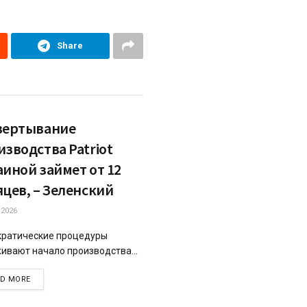
Share
вертывание
изводства Patriot
аиной займет от 12
яцев, – Зеленский
.2026
ратические процедуры
ивают начало производства...
DETAILS
AD MORE