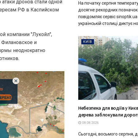
о атаки дронов стали одной
На початку серпня температ
тересам РФ в Каспийском
досягне рекордних позначок.
повідомляє сервіс sinoptik.uа
українській столиці диктує нов
кой компании "Лукойл",
 Филановское и
КИЇВ
формы неоднократно
отников.
Небезпека для водіїв у Києв
дерева заблокували дорог
08.08.2026
Сьогодні, восьмого серпня, 