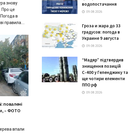
ура знову
водопостачання
 Про це
09.08.2026
 Погода в
і правила....
Гроза и жара до 33
градусов: погода в
Украине 9 августа
09.08.2026
“Мадяр” підтвердив
знищення позицій
С-400 у Геленджику та
ще чотири елементи
ППО рф
09.08.2026
і: повалені
и, – ФОТО
дерева впали