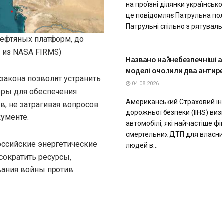
на проїзні ділянки українсько
це повідомляє Патрульна пол
Патрульні спільно з рятуваль
нефтяных платформ, до
 из NASA FIRMS)
ТЕХНОЛОГІЇ
Названо найнебезпечніші ав
моделі очолили два антир
закона позволит устранить
04.08.2026
еры для обеспечения
Американський Страховий ін
в, не затрагивая вопросов
дорожньої безпеки (IIHS) ви
кументе.
автомобілі, які найчастіше ф
смертельних ДТП для власних
оссийские энергетические
людей в...
сократить ресурсы,
вания войны против