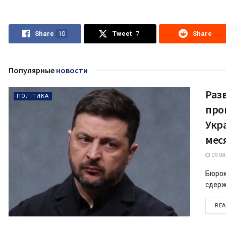
Share
10
Tweet
7
Share
Популярные
новости
Раз
ПОЛІТИКА
про
Укр
мес
09.08
Бюрок
сдерж
RE