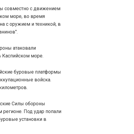
ны совместно с движением
ском море, во время
а с оружием и техникой, в
анинов".
дроны атаковали
в Каспийском море.
сийские буровые платформы
оккупационные войска.
 километров.
инские Силы обороны
 регионе. Под удар попали
 буровые установки в