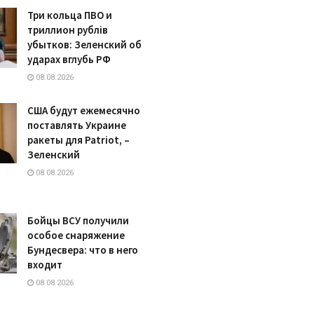
Три кольца ПВО и
триллион рублів
убытков: Зеленский об
ударах вглубь РФ
08.08.2026
США будут ежемесячно
поставлять Украине
ракеты для Patriot, –
Зеленский
08.08.2026
Бойцы ВСУ получили
особое снаряжение
Бундесвера: что в него
входит
08.08.2026