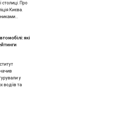
ї столиці. Про
іція Києва.
никами...
томобілі: які
ейтинги
ститут
значив
ігурували у
 водіїв та