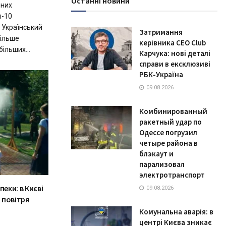
Останні новини
мних
п-10
 Український
Затримання
більше
керівника CEO Club
ільших...
Карчука: нові деталі
справи в ексклюзиві
РБК-Україна
09.08.2026
Комбинированный
ракетный удар по
Одессе погрузил
четыре района в
блэкаут и
парализовал
электротранспорт
еки: в Києві
09.08.2026
 повітря
Комунальна аварія: в
центрі Києва зникає