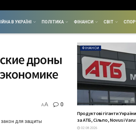
ІЙНА В УКРАЇНІ
ПОЛІТИКА
ФІНАНСИ
СВІТ
СПОР
ФІНАНСИ
нские дроны
 экономике
A
0
A
Продуктові гіганти України
за АТБ, Сільпо, Novus і Varu
 закон для защиты
02.08.2026