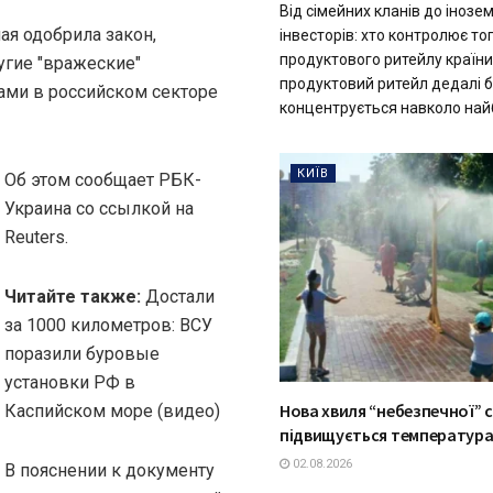
Від сімейних кланів до інозе
ая одобрила закон,
інвесторів: хто контролює то
продуктового ритейлу країни
угие "вражеские"
продуктовий ритейл дедалі 
ами в российском секторе
концентрується навколо найб
КИЇВ
Об этом сообщает РБК-
Украина со ссылкой на
Reuters.
Читайте также:
Достали
за 1000 километров: ВСУ
поразили буровые
установки РФ в
Нова хвиля “небезпечної” сп
Каспийском море (видео)
підвищується температура
02.08.2026
В пояснении к документу