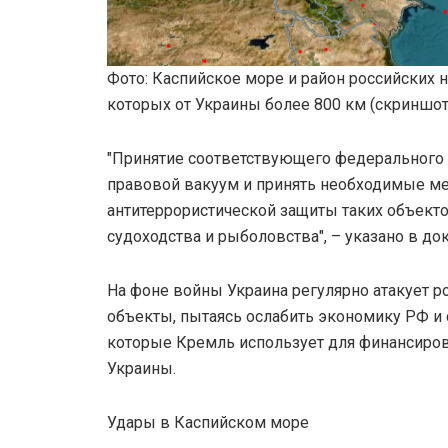
Фото: Каспийское море и район российских 
которых от Украины более 800 км (скриншот
"Принятие соответствующего федерального 
правовой вакуум и принять необходимые м
антитеррористической защиты таких объекто
судоходства и рыболовства", – указано в до
На фоне войны Украина регулярно атакует р
объекты, пытаясь ослабить экономику РФ и 
которые Кремль использует для финансиро
Украины.
Удары в Каспийском море