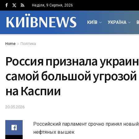
Неділя, 9 Серпня, 2026
КИЇВNEWS
КИЇВ
УКРАЇНА
В
Home
Політика
Россия признала украи
самой большой угрозой
на Каспии
20.05.2026
Российский парламент срочно принял новый
нефтяных вышек