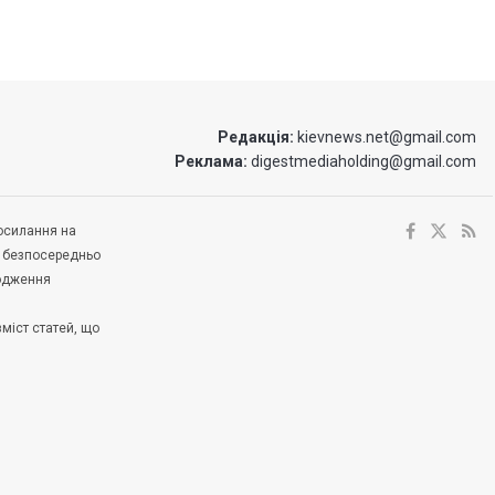
Редакція:
kievnews.net@gmail.com
Реклама:
digestmediaholding@gmail.com
посилання на
е безпосередньо
ходження
зміст статей, що