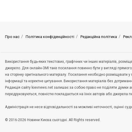
Про нас
Політика конфіденційності
Редакційна політика
Рекл
Використання будь-яких текстових, графічних чи інших матеріалів, розмі
джерело. Для онлайн-ЗМІ таке посилання повинно бути у вигляді прямого
на сторінку оригінального матеріалу. Посилання необхідно розміщувати у
інформації та коректне цитування. Використання матеріалів без дотриман
Редакція сайту kievnews.net залишає за собою право не поділяти думки авт
передруковуються, повністю покладається на їхніх авторів або джерела 
Адміністрація не несе відповідальності за можливі неточності, оцінні с
© 2016-2026 Новини Києва сьогодні. All Rights reserved.