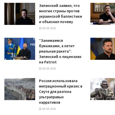
Зеленский заявил, что
многие страны против
украинской баллистики
и объяснил почему
08.08.2026
“Занимаемся
бумажками, а летит
реальная ракета”:
Зеленский о лицензиях
на Patriot
08.08.2026
Россия использовала
миграционный кризис в
Сеуте для разгона
ультраправых
нарративов
08.08.2026