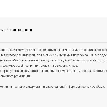
ама
Наші контакти
щених на сайті kievnews.net, дозволяється виключно за умови обов’язкового 
, відкритого для індексації пошуковими системами гіперпосилання, яке вед
 першому абзаці або підзаголовку публікації, щоб забезпечити прозорість по
ня цих умов розцінюється як порушення авторських прав.
орів публікацій, коментарів чи аналітичних матеріалів. Відповідальність за 
первинного розміщення.
удження чи наслідки використання оприлюдненої інформації третіми особами.