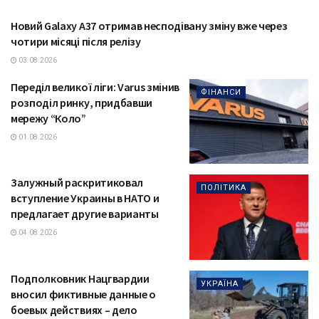
Новий Galaxy A37 отримав несподівану зміну вже через
ТЕХНОЛОГІЇ
чотири місяці після релізу
03.08.2026
Переділ великої ліги: Varus змінив
ФІНАНСИ
розподіл ринку, придбавши
мережу “Коло”
01.08.2026
Залужный раскритиковал
ПОЛІТИКА
вступление Украины в НАТО и
предлагает другие варианты
04.08.2026
Подполковник Нацгвардии
УКРАЇНА
вносил фиктивные данные о
боевых действиях – дело