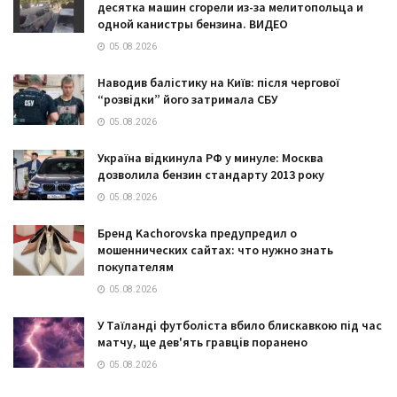
десятка машин сгорели из-за мелитопольца и
одной канистры бензина. ВИДЕО
05.08.2026
Наводив балістику на Київ: після чергової
“розвідки” його затримала СБУ
05.08.2026
Україна відкинула РФ у минуле: Москва
дозволила бензин стандарту 2013 року
05.08.2026
Бренд Kachorovska предупредил о
мошеннических сайтах: что нужно знать
покупателям
05.08.2026
У Таїланді футболіста вбило блискавкою під час
матчу, ще дев'ять гравців поранено
05.08.2026