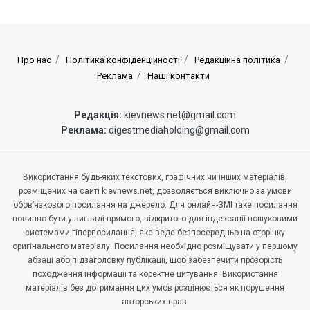
Про нас
Політика конфіденційності
Редакційна політика
Реклама
Наші контакти
Редакція:
kievnews.net@gmail.com
Реклама:
digestmediaholding@gmail.com
Використання будь-яких текстових, графічних чи інших матеріалів,
розміщених на сайті kievnews.net, дозволяється виключно за умови
обов’язкового посилання на джерело. Для онлайн-ЗМІ таке посилання
повинно бути у вигляді прямого, відкритого для індексації пошуковими
системами гіперпосилання, яке веде безпосередньо на сторінку
оригінального матеріалу. Посилання необхідно розміщувати у першому
абзаці або підзаголовку публікації, щоб забезпечити прозорість
походження інформації та коректне цитування. Використання
матеріалів без дотримання цих умов розцінюється як порушення
авторських прав.