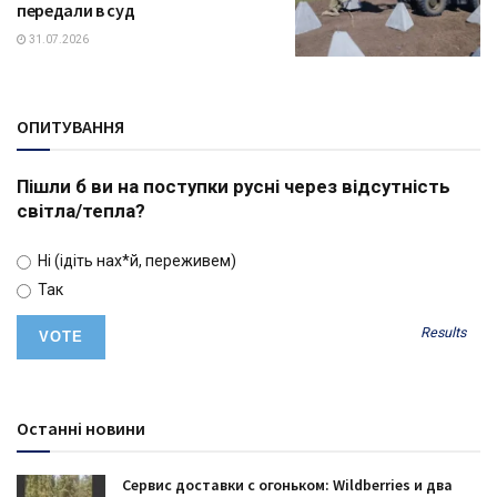
передали в суд
31.07.2026
ОПИТУВАННЯ
Пішли б ви на поступки русні через відсутність
світла/тепла?
Ні (ідіть нах*й, переживем)
Так
Results
Останні новини
Сервис доставки с огоньком: Wildberries и два