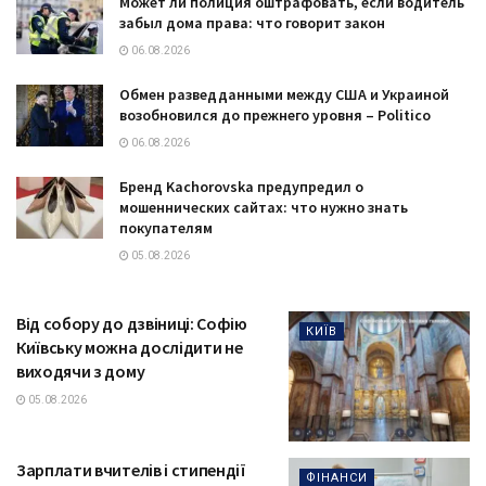
Может ли полиция оштрафовать, если водитель
забыл дома права: что говорит закон
06.08.2026
Обмен разведданными между США и Украиной
возобновился до прежнего уровня – Politico
06.08.2026
Бренд Kachorovska предупредил о
мошеннических сайтах: что нужно знать
покупателям
05.08.2026
Від собору до дзвіниці: Софію
КИЇВ
Київську можна дослідити не
виходячи з дому
05.08.2026
Зарплати вчителів і стипендії
ФІНАНСИ