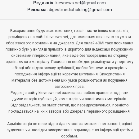
Редакція:
kievnews.net@gmail.com
Реклама:
digestmediaholding@gmail.com
Використання будь-яких текстових, графічних чи інших матеріалів,
розміщених на сайті kievnews.net, дозволяється виключно за умови
обов’язкового посилання на джерело. Для онлайн-ЗМІ таке посилання
повинно бути у вигляді прямого, відкритого для індексації пошуковими
системами гіперпосилання, яке веде безпосередньо на сторінку
оригінального матеріалу. Посилання необхідно розміщувати у першому
абзаці або підзаголовку публікації, щоб забезпечити прозорість
походження інформації та коректне цитування. Використання
матеріалів без дотримання цих умов розцінюється як порушення
авторських прав.
Редакція сайту kievnews.net залишає за собою право не поділяти
думки авторів публікацій, коментарів чи аналітичних матеріалів.
Відповідальність за зміст статей, що передруковуються, повністю
покладається на їхніх авторів або джерела первинного розміщення.
Адміністрація не несе відповідальності за можливі неточності, оцінні
судження чи наслідки використання оприлюдненої інформації третіми
особами.