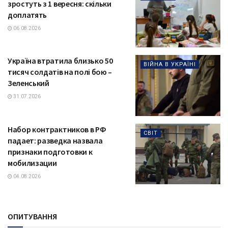
зростуть з 1 вересня: скільки
доплатять
06.08.2026
Україна втратила близько 50
ВІЙНА В УКРАЇНІ
тисяч солдатів на полі бою –
Зеленський
31.07.2026
Набор контрактников в РФ
СВІТ
падает: разведка назвала
признаки подготовки к
мобилизации
04.08.2026
ОПИТУВАННЯ