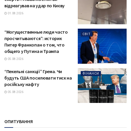
відреагував на удар по Києву
01.08.2026
“Могущественные люди часто
СВІТ
просчитываются”: историк
Питер Франкопан о том, что
общего у Путина и Трампа
05.08.2026
“Пекельні санкції” Грема. Чи
ФІНАНСИ
будуть США посилювати тиск на
російську нафту
05.08.2026
ОПИТУВАННЯ