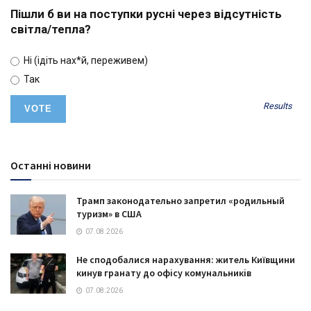
Пішли б ви на поступки русні через відсутність
світла/тепла?
Ні (ідіть нах*й, переживем)
Так
Results
Останні новини
Трамп законодательно запретил «родильный
туризм» в США
07.08.2026
Не сподобалися нарахування: житель Київщини
кинув гранату до офісу комунальників
07.08.2026