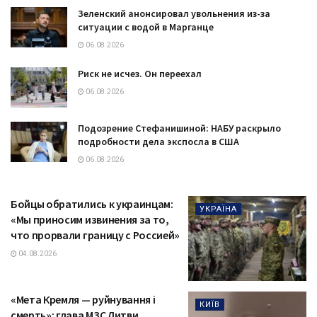
Зеленский анонсировал увольнения из-за
ситуации с водой в Марганце
06.08.2026
Риск не исчез. Он переехал
06.08.2026
Подозрение Стефанишиной: НАБУ раскрыло
подробности дела экспосла в США
06.08.2026
Бойцы обратились к украинцам:
УКРАЇНА
«Мы приносим извинения за то,
что прорвали границу с Россией»
04.08.2026
«Мета Кремля — руйнування і
КИЇВ
смерть»: глава МЗС Литви