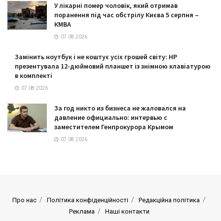
У лікарні помер чоловік, який отримав
поранення під час обстрілу Києва 5 серпня –
КМВА
07.08.2026
Замінить ноутбук і не коштує усіх грошей світу: HP
презентувала 12-дюймовий планшет із знімною клавіатурою
в комплекті
07.08.2026
За год никто из бизнеса не жаловался на
давление официально: интервью с
заместителем Генпрокурора Крымом
07.08.2026
Про нас
Політика конфіденційності
Редакційна політика
Реклама
Наші контакти