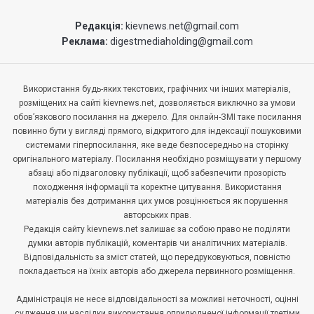
Редакція:
kievnews.net@gmail.com
Реклама:
digestmediaholding@gmail.com
Використання будь-яких текстових, графічних чи інших матеріалів,
розміщених на сайті kievnews.net, дозволяється виключно за умови
обов’язкового посилання на джерело. Для онлайн-ЗМІ таке посилання
повинно бути у вигляді прямого, відкритого для індексації пошуковими
системами гіперпосилання, яке веде безпосередньо на сторінку
оригінального матеріалу. Посилання необхідно розміщувати у першому
абзаці або підзаголовку публікації, щоб забезпечити прозорість
походження інформації та коректне цитування. Використання
матеріалів без дотримання цих умов розцінюється як порушення
авторських прав.
Редакція сайту kievnews.net залишає за собою право не поділяти
думки авторів публікацій, коментарів чи аналітичних матеріалів.
Відповідальність за зміст статей, що передруковуються, повністю
покладається на їхніх авторів або джерела первинного розміщення.
Адміністрація не несе відповідальності за можливі неточності, оцінні
судження чи наслідки використання оприлюдненої інформації третіми