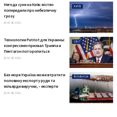
Негода суне на Київ: містян
КИЇВ
попередили про небезпечну
грозу
04.08.2026
Технологии Patriot для Украины:
СВІТ
конгрессмен призвал Трампа и
Пентагон поторопиться
03.08.2026
Без моря Україна може втратити
ФІНАНСИ
половину експорту руди та
мільярди виручки, – експерти
05.08.2026