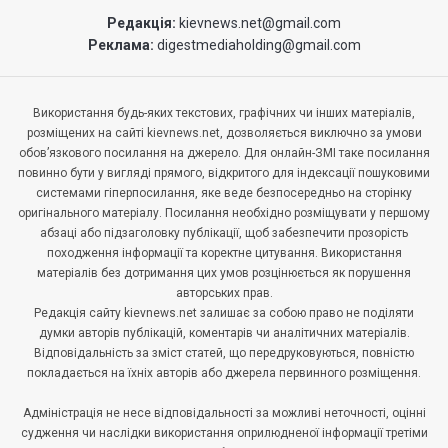
Редакція:
kievnews.net@gmail.com
Реклама:
digestmediaholding@gmail.com
Використання будь-яких текстових, графічних чи інших матеріалів,
розміщених на сайті kievnews.net, дозволяється виключно за умови
обов’язкового посилання на джерело. Для онлайн-ЗМІ таке посилання
повинно бути у вигляді прямого, відкритого для індексації пошуковими
системами гіперпосилання, яке веде безпосередньо на сторінку
оригінального матеріалу. Посилання необхідно розміщувати у першому
абзаці або підзаголовку публікації, щоб забезпечити прозорість
походження інформації та коректне цитування. Використання
матеріалів без дотримання цих умов розцінюється як порушення
авторських прав.
Редакція сайту kievnews.net залишає за собою право не поділяти
думки авторів публікацій, коментарів чи аналітичних матеріалів.
Відповідальність за зміст статей, що передруковуються, повністю
покладається на їхніх авторів або джерела первинного розміщення.
Адміністрація не несе відповідальності за можливі неточності, оцінні
судження чи наслідки використання оприлюдненої інформації третіми