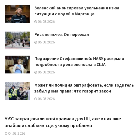
Зеленский анонсировал увольнения из-за
ситуации с водой в Марганце
06.08.2026
Риск не исчез. Он переехал
06.08.2026
Подозрение Стефанишиной: НАБУ раскрыло
подробности дела экспосла в США
06.08.2026
Может ли полиция оштрафовать, если водитель
забыл дома права: что говорит закон
06.08.2026
У ЄС запрацювали нові правила для ШІ, але в них вже
ТЕХНОЛОГІЇ
знайшли слабке місце: у чому проблема
04.08.2026