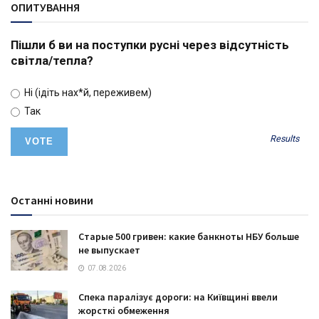
ОПИТУВАННЯ
Пішли б ви на поступки русні через відсутність
світла/тепла?
Ні (ідіть нах*й, переживем)
Так
Results
Останні новини
Старые 500 гривен: какие банкноты НБУ больше
не выпускает
07.08.2026
Спека паралізує дороги: на Київщині ввели
жорсткі обмеження