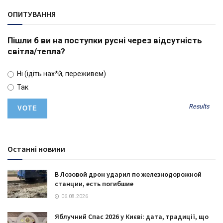
ОПИТУВАННЯ
Пішли б ви на поступки русні через відсутність
світла/тепла?
Ні (ідіть нах*й, переживем)
Так
Results
Останні новини
В Лозовой дрон ударил по железнодорожной
станции, есть погибшие
06.08.2026
Яблучний Спас 2026 у Києві: дата, традиції, що