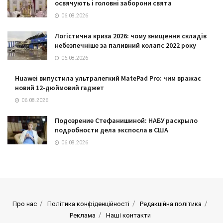
освячують і головні заборони свята
06.08.2026
Логістична криза 2026: чому знищення складів
небезпечніше за паливний колапс 2022 року
06.08.2026
Huawei випустила ультралегкий MatePad Pro: чим вражає
новий 12-дюймовий гаджет
06.08.2026
Подозрение Стефанишиной: НАБУ раскрыло
подробности дела экспосла в США
06.08.2026
Про нас
Політика конфіденційності
Редакційна політика
Реклама
Наші контакти