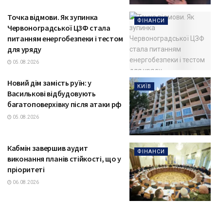
Точка відмови. Як зупинка
ФІНАНСИ
Червоноградської ЦЗФ стала
питанням енергобезпеки і тестом
для уряду
05.08.2026
Новий дім замість руїн: у
КИЇВ
Василькові відбудовують
багатоповерхівку після атаки рф
05.08.2026
Кабмін завершив аудит
ФІНАНСИ
виконання планів стійкості, що у
пріоритеті
06.08.2026