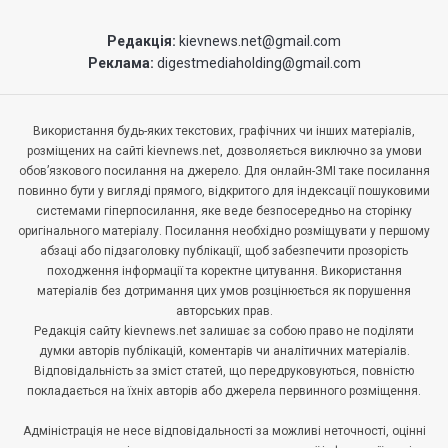
Редакція:
kievnews.net@gmail.com
Реклама:
digestmediaholding@gmail.com
Використання будь-яких текстових, графічних чи інших матеріалів,
розміщених на сайті kievnews.net, дозволяється виключно за умови
обов’язкового посилання на джерело. Для онлайн-ЗМІ таке посилання
повинно бути у вигляді прямого, відкритого для індексації пошуковими
системами гіперпосилання, яке веде безпосередньо на сторінку
оригінального матеріалу. Посилання необхідно розміщувати у першому
абзаці або підзаголовку публікації, щоб забезпечити прозорість
походження інформації та коректне цитування. Використання
матеріалів без дотримання цих умов розцінюється як порушення
авторських прав.
Редакція сайту kievnews.net залишає за собою право не поділяти
думки авторів публікацій, коментарів чи аналітичних матеріалів.
Відповідальність за зміст статей, що передруковуються, повністю
покладається на їхніх авторів або джерела первинного розміщення.
Адміністрація не несе відповідальності за можливі неточності, оцінні