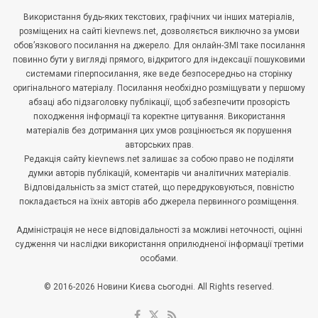
Використання будь-яких текстових, графічних чи інших матеріалів,
розміщених на сайті kievnews.net, дозволяється виключно за умови
обов’язкового посилання на джерело. Для онлайн-ЗМІ таке посилання
повинно бути у вигляді прямого, відкритого для індексації пошуковими
системами гіперпосилання, яке веде безпосередньо на сторінку
оригінального матеріалу. Посилання необхідно розміщувати у першому
абзаці або підзаголовку публікації, щоб забезпечити прозорість
походження інформації та коректне цитування. Використання
матеріалів без дотримання цих умов розцінюється як порушення
авторських прав.
Редакція сайту kievnews.net залишає за собою право не поділяти
думки авторів публікацій, коментарів чи аналітичних матеріалів.
Відповідальність за зміст статей, що передруковуються, повністю
покладається на їхніх авторів або джерела первинного розміщення.
Адміністрація не несе відповідальності за можливі неточності, оцінні
судження чи наслідки використання оприлюдненої інформації третіми
особами.
© 2016-2026 Новини Києва сьогодні. All Rights reserved.