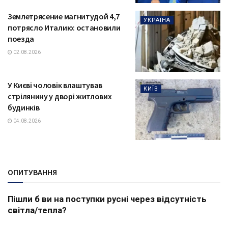
Землетрясение магнитудой 4,7
УКРАЇНА
потрясло Италию: остановили
поезда
02.08.2026
У Києві чоловік влаштував
КИЇВ
стрілянину у дворі житлових
будинків
04.08.2026
ОПИТУВАННЯ
Пішли б ви на поступки русні через відсутність
світла/тепла?