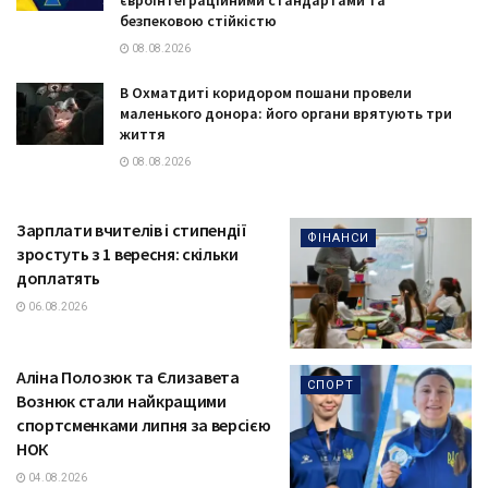
безпековою стійкістю
08.08.2026
В Охматдиті коридором пошани провели
маленького донора: його органи врятують три
життя
08.08.2026
Зарплати вчителів і стипендії
ФІНАНСИ
зростуть з 1 вересня: скільки
доплатять
06.08.2026
Аліна Полозюк та Єлизавета
СПОРТ
Вознюк стали найкращими
спортсменками липня за версією
НОК
04.08.2026