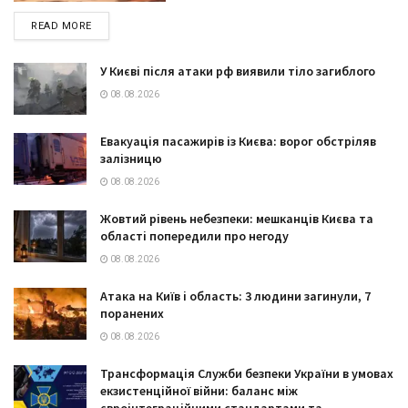
DETAILS
READ MORE
У Києві після атаки рф виявили тіло загиблого
08.08.2026
Евакуація пасажирів із Києва: ворог обстріляв
залізницю
08.08.2026
Жовтий рівень небезпеки: мешканців Києва та
області попередили про негоду
08.08.2026
Атака на Київ і область: 3 людини загинули, 7
поранених
08.08.2026
Трансформація Служби безпеки України в умовах
екзистенційної війни: баланс між
євроінтеграційними стандартами та