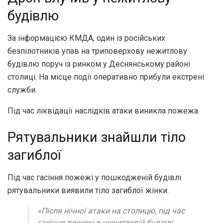
будівлю
За інформацією КМДА, один із російських
безпілотників упав на триповерхову нежитлову
будівлю поруч із ринком у Деснянському районі
столиці. На місце події оперативно прибули екстрені
служби.
Під час ліквідації наслідків атаки виникла пожежа.
Рятувальники знайшли тіло
загиблої
Під час гасіння пожежі у пошкодженій будівлі
рятувальники виявили тіло загиблої жінки.
«Після нічної атаки на столицю, під час
гасіння пожежі в нежитловій будівлі,