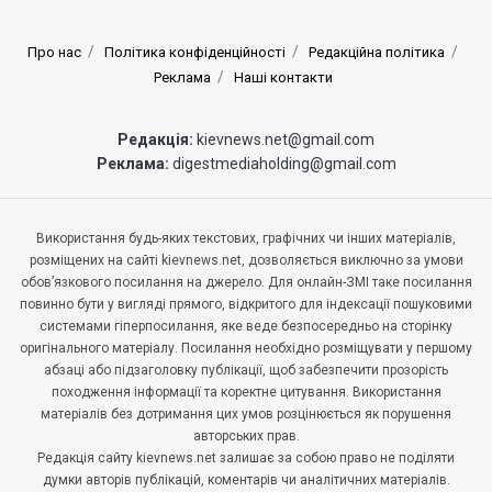
Про нас
Політика конфіденційності
Редакційна політика
Реклама
Наші контакти
Редакція:
kievnews.net@gmail.com
Реклама:
digestmediaholding@gmail.com
Використання будь-яких текстових, графічних чи інших матеріалів,
розміщених на сайті kievnews.net, дозволяється виключно за умови
обов’язкового посилання на джерело. Для онлайн-ЗМІ таке посилання
повинно бути у вигляді прямого, відкритого для індексації пошуковими
системами гіперпосилання, яке веде безпосередньо на сторінку
оригінального матеріалу. Посилання необхідно розміщувати у першому
абзаці або підзаголовку публікації, щоб забезпечити прозорість
походження інформації та коректне цитування. Використання
матеріалів без дотримання цих умов розцінюється як порушення
авторських прав.
Редакція сайту kievnews.net залишає за собою право не поділяти
думки авторів публікацій, коментарів чи аналітичних матеріалів.