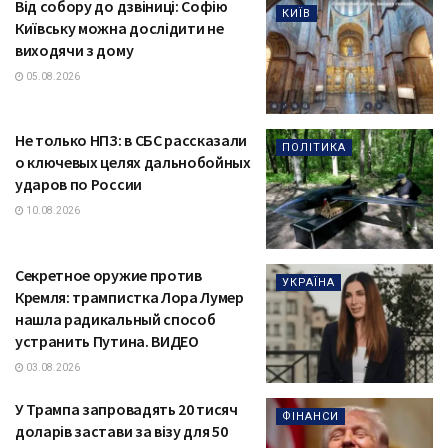
Від собору до дзвіниці: Софію
КИЇВ
Київську можна дослідити не
виходячи з дому
05.08.2026
Не только НПЗ: в СБС рассказали
ПОЛІТИКА
о ключевых целях дальнобойных
ударов по России
10.08.2026
Секретное оружие против
УКРАЇНА
Кремля: трампистка Лора Лумер
нашла радикальный способ
устранить Путина. ВИДЕО
03.08.2026
У Трампа запровадять 20 тисяч
ФІНАНСИ
доларів застави за візу для 50