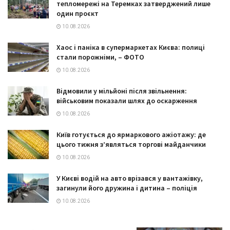
тепломережі на Теремках затверджений лише
один проєкт
10.08.2026
Хаос і паніка в супермаркетах Києва: полиці
стали порожніми, – ФОТО
10.08.2026
Відмовили у мільйоні після звільнення:
військовим показали шлях до оскарження
10.08.2026
Київ готується до ярмаркового ажіотажу: де
цього тижня з’являться торгові майданчики
10.08.2026
У Києві водій на авто врізався у вантажівку,
загинули його дружина і дитина – поліція
10.08.2026