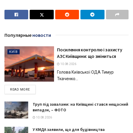
Популярные
новости
Посилення контролю і захисту
КИЇВ
АЗС Київщини: що зміниться
10.08.2026
Голова Київської ОДА Тимур
Ткаченко...
DETAILS
READ MORE
Труп під завалами: на Київщині стався нещасний
випадок, – ФОТО
10.08.2026
У КМДА заявили, що для будівництва