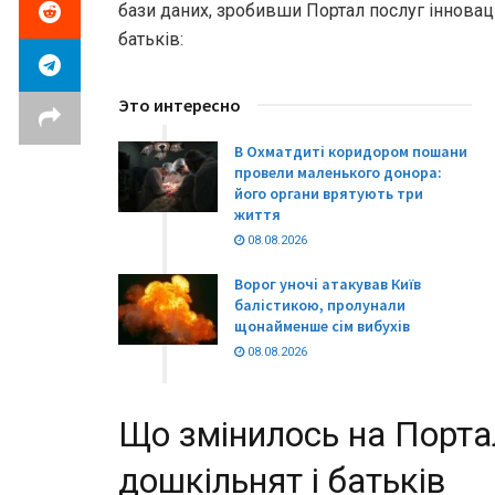
бази даних, зробивши Портал послуг інновац
батьків:
Это интересно
В Охматдиті коридором пошани
провели маленького донора:
його органи врятують три
життя
08.08.2026
Ворог уночі атакував Київ
балістикою, пролунали
щонайменше сім вибухів
08.08.2026
Що змінилось на Порта
дошкільнят і батьків