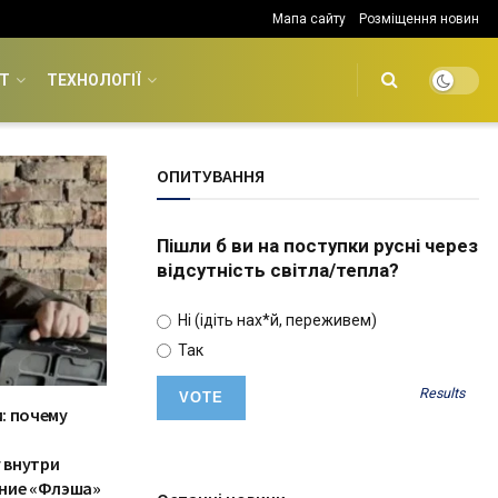
Мапа сайту
Розміщення новин
Т
ТЕХНОЛОГІЇ
ОПИТУВАННЯ
Пішли б ви на поступки русні через
відсутність світла/тепла?
Ні (ідіть нах*й, переживем)
Так
Results
: почему
 внутри
ение «Флэша»