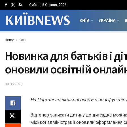
Субота, 8 Серпня, 2026
КИЇВNEWS
КИЇВ
УКРАЇНА
В
Home
Київ
Новинка для батьків і діт
оновили освітній онлай
09.06.2026
На Порталі дошкільної освіти є нові функції
Відтепер записати дитину до дитсадка можна 
міської адміністрації оновили оформлення са