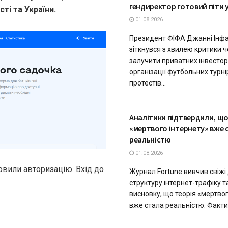
гендиректор готовий піти у
ті та України.
01.08.2026
Президент ФІФА Джанні Інфа
зіткнувся з хвилею критики 
залучити приватних інвестор
організації футбольних турнір
протестів...
ТЕХНОЛОГІЇ
Аналітики підтвердили, що
«мертвого інтернету» вже 
реальністю
01.08.2026
овили авторизацію. Вхід до
Журнал Fortune вивчив свіжі 
структуру інтернет-трафіку т
висновку, що теорія «мертвог
вже стала реальністю. Фактич