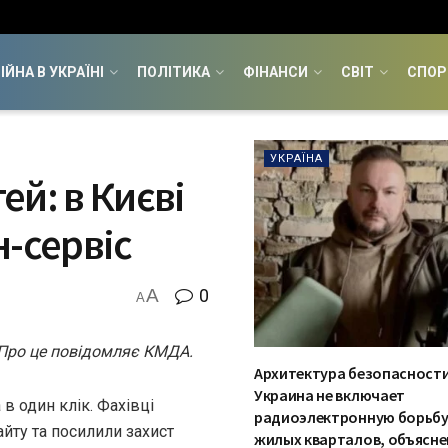
ІЙНА В УКРАЇНІ
ПОЛІТИКА
ФІНАНСИ
СВІТ
СПОР
УКРАЇНА
ей: в Києві
н-сервіс
A
0
A
. Про це повідомляє КМДА.
Архитектура безопасности
Украина не включает
в один клік. Фахівці
радиоэлектронную борьбу
йту та посилили захист
жилых кварталов, объясн