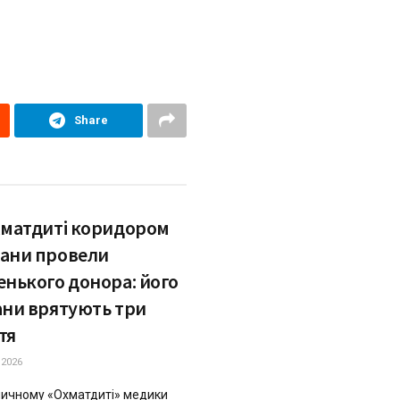
Share
хматдиті коридором
ани провели
енького донора: його
ани врятують три
тя
.2026
личному «Охматдиті» медики