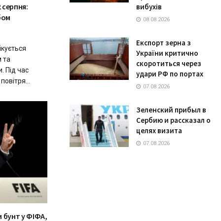
 серпня:
вибухів
бом
08.08.2026
Експорт зерна з
чікується
України критично
 та
скоротиться через
 Під час
удари РФ по портах
овітря...
07.08.2026
Зеленский прибыл в
Сербию и рассказал о
целях визита
07.08.2026
 бунт у ФІФА,