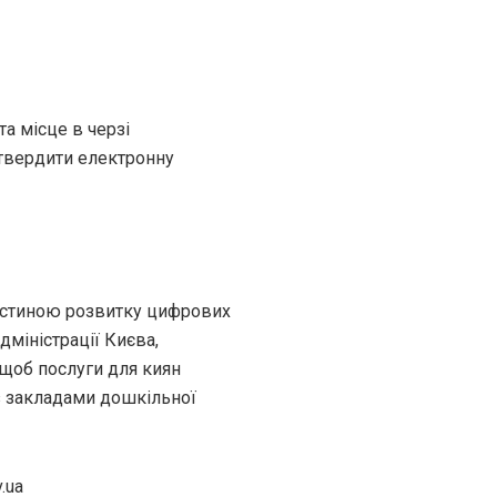
та місце в черзі
дтвердити електронну
частиною розвитку цифрових
дміністрації Києва,
щоб послуги для киян
із закладами дошкільної
.ua