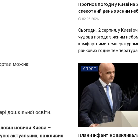
Прогноз погоди у Києві на 2
спекотний день з ясним не
02.08.2026
Сьогодні, 2 серпня, у Києві о
чудова погода з ясним небом
комфортними температурами.
ранкових годин температура п
портал можна:
СПОРТ
ері дошкільної освіти.
ловні новини Києва –
Плани Інфантіно викликали
 усіх актуальних, важливих