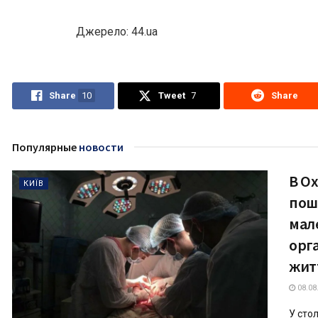
Джерело: 44.ua
Share
10
Tweet
7
Share
Популярные
новости
В О
КИЇВ
пош
мал
орг
жит
08.08
У сто