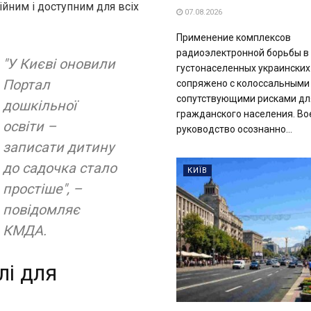
ійним і доступним для всіх
07.08.2026
Применение комплексов
радиоэлектронной борьбы в 
"У Києві оновили
густонаселенных украинских
Портал
сопряжено с колоссальными
сопутствующими рисками дл
дошкільної
гражданского населения. Во
освіти –
руководство осознанно...
записати дитину
до садочка стало
КИЇВ
простіше", –
повідомляє
КМДА.
лі для