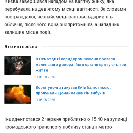
Києва завершився нападом на вагітну жінку, яка
перебувала на дев’ятому місяці вагітності. За словами
постраждалої, незнайомець раптово вдарив її в
обличчя, після чого вона знепритомніла, а нападник
залишив місце події.
Это интересно
В Охматдиті коридором пошани провели
маленького донора: його органи врятують три
життя
08.08.2026
Ворог уночі атакував Київ балістикою,
пролунали щонайменше сім вибухів
08.08.2026
Інцидент стався 2 червня приблизно о 15:40 на зупинці
громадського транспорту поблизу станції метро