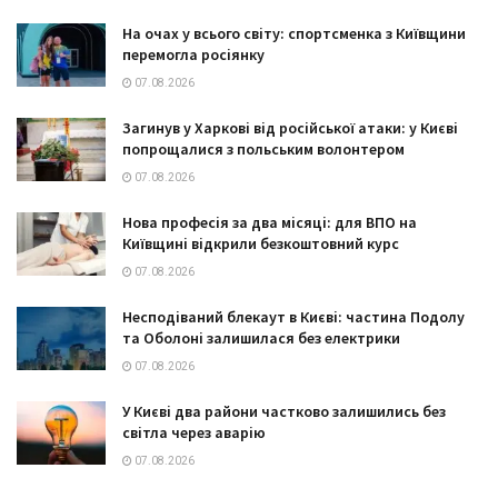
На очах у всього світу: спортсменка з Київщини
перемогла росіянку
07.08.2026
Загинув у Харкові від російської атаки: у Києві
попрощалися з польським волонтером
07.08.2026
Нова професія за два місяці: для ВПО на
Київщині відкрили безкоштовний курс
07.08.2026
Несподіваний блекаут в Києві: частина Подолу
та Оболоні залишилася без електрики
07.08.2026
У Києві два райони частково залишились без
світла через аварію
07.08.2026