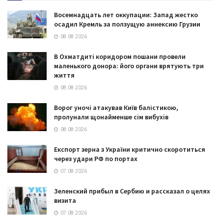
Восемнадцать лет оккупации: Запад жестко
осадил Кремль за ползущую аннексию Грузии
08.08.2026
В Охматдиті коридором пошани провели
маленького донора: його органи врятують три
життя
08.08.2026
Ворог уночі атакував Київ балістикою,
пролунали щонайменше сім вибухів
08.08.2026
Експорт зерна з України критично скоротиться
через удари РФ по портах
07.08.2026
Зеленский прибыл в Сербию и рассказал о целях
визита
07.08.2026