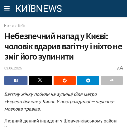
КИЇВNEWS
Home
Київ
Небезпечний напад у Києві:
чоловік вдарив вагітну і ніхто не
зміг його зупинити
A
03.06.2026
A
Вагітну жінку побили на зупинці біля метро
«Берестейська» у Києві. У постраждалої — черепно-
мозкова травма.
Людний денний інцидент у Шевченківському районі