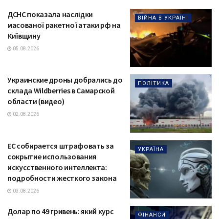
ДСНС показала наслідки
ВІЙНА В УКРАЇНІ
масованої ракетної атаки рф на
Київщину
05.08.2026
Украинские дроны добрались до
ПОЛІТИКА
склада Wildberries в Самарской
области (видео)
02.08.2026
ЕС собирается штрафовать за
УКРАЇНА
сокрытие использования
искусственного интеллекта:
подробности жесткого закона
03.08.2026
Долар по 49 гривень: який курс
ФІНАНСИ