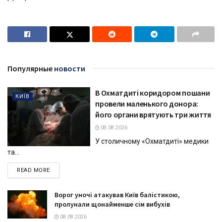
Популярные
новости
В Охматдиті коридором пошани
КИЇВ
провели маленького донора:
його органи врятують три життя
08.08.2026
У столичному «Охматдиті» медики
та...
DETAILS
READ MORE
Ворог уночі атакував Київ балістикою,
пролунали щонайменше сім вибухів
08.08.2026