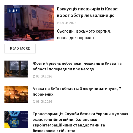
Евакуація пасажирів із Києва:
КИЇВ
ворог обстріляв залізницю
08.08.2026
Сьогодні, восьмого серпня,
внаслідок ворожої...
DETAILS
READ MORE
Жовтий рівень небезпеки: мешканців Києва та
області попередили про негоду
08.08.2026
Атака на Київ і область: 3 людини загинули, 7
поранених
08.08.2026
Трансформація Служби безпеки України в умовах
екзистенційної війни: баланс між
євроінтеграційними стандартами та
безпековою стійкістю