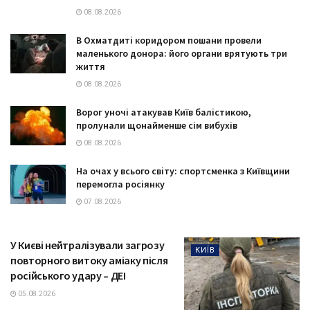
08.08.2026
В Охматдиті коридором пошани провели
маленького донора: його органи врятують три
життя
08.08.2026
Ворог уночі атакував Київ балістикою,
пролунали щонайменше сім вибухів
08.08.2026
На очах у всього світу: спортсменка з Київщини
перемогла росіянку
07.08.2026
У Києві нейтралізували загрозу
КИЇВ
повторного витоку аміаку після
російського удару – ДЕІ
05.08.2026