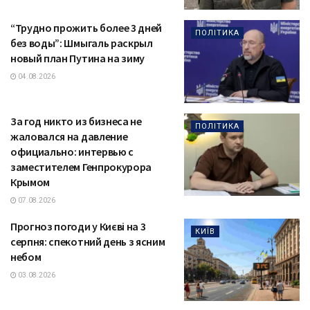
“Трудно прожить более 3 дней
ПОЛІТИКА
без воды”: Шмыгаль раскрыл
новый план Путина на зиму
04.08.2026
За год никто из бизнеса не
ПОЛІТИКА
жаловался на давление
официально: интервью с
заместителем Генпрокурора
Крымом
07.08.2026
Прогноз погоди у Києві на 3
КИЇВ
серпня: спекотний день з ясним
небом
03.08.2026