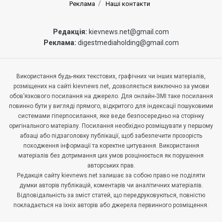
Реклама
Наші контакти
Редакція:
kievnews.net@gmail.com
Реклама:
digestmediaholding@gmail.com
Використання будь-яких текстових, графічних чи інших матеріалів,
розміщених на сайті kievnews.net, дозволяється виключно за умови
обов’язкового посилання на джерело. Для онлайн-ЗМІ таке посилання
повинно бути у вигляді прямого, відкритого для індексації пошуковими
системами гіперпосилання, яке веде безпосередньо на сторінку
оригінального матеріалу. Посилання необхідно розміщувати у першому
абзаці або підзаголовку публікації, щоб забезпечити прозорість
походження інформації та коректне цитування. Використання
матеріалів без дотримання цих умов розцінюється як порушення
авторських прав.
Редакція сайту kievnews.net залишає за собою право не поділяти
думки авторів публікацій, коментарів чи аналітичних матеріалів.
Відповідальність за зміст статей, що передруковуються, повністю
покладається на їхніх авторів або джерела первинного розміщення.