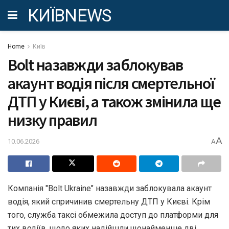
КИЇВNEWS
Home
Київ
Bolt назавжди заблокував
акаунт водія після смертельної
ДТП у Києві, а також змінила ще
низку правил
A
10.06.2026
A
Компанія "Bolt Ukraine" назавжди заблокувала акаунт
водія, який спричинив смертельну ДТП у Києві. Крім
того, служба таксі обмежила доступ до платформи для
тих водіїв, щодо яких надійшли щонайменше дві