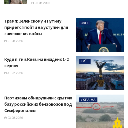
06.08.2026
Трамп: Зеленскому и Путину
СВІТ
придется пойти на уступки для
завершения войны
01.08.2026
Куди піти в Києві на вихідних 1-2
КИЇВ
серпня
31.07.2026
Партизаны обнаружили скрытую
УКРАЇНА
базу российских бензовозов под
Симферополем
03.08.2026