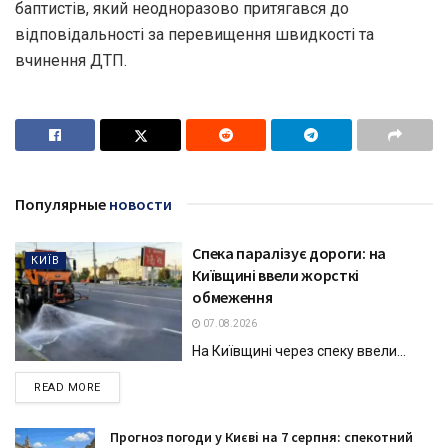
баптистів, який неодноразово притягався до
відповідальності за перевищення швидкості та
вчинення ДТП.
Популярные
новости
Спека паралізує дороги: на
КИЇВ
Київщині ввели жорсткі
обмеження
07.08.2026
На Київщині через спеку ввели...
DETAILS
READ MORE
Прогноз погоди у Києві на 7 серпня: спекотний