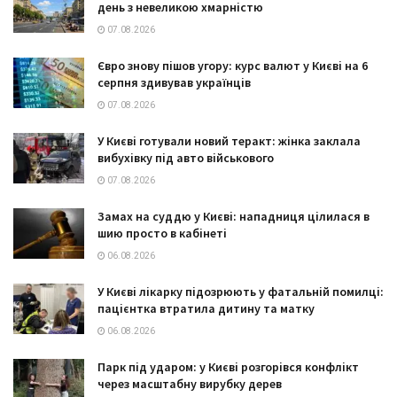
день з невеликою хмарністю
07.08.2026
Євро знову пішов угору: курс валют у Києві на 6
серпня здивував українців
07.08.2026
У Києві готували новий теракт: жінка заклала
вибухівку під авто військового
07.08.2026
Замах на суддю у Києві: нападниця цілилася в
шию просто в кабінеті
06.08.2026
У Києві лікарку підозрюють у фатальній помилці:
пацієнтка втратила дитину та матку
06.08.2026
Парк під ударом: у Києві розгорівся конфлікт
через масштабну вирубку дерев