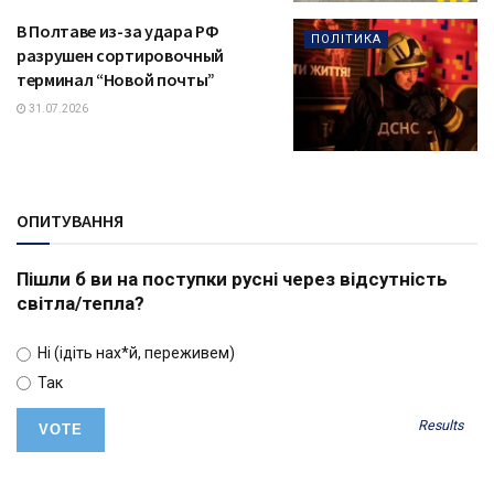
В Полтаве из-за удара РФ
ПОЛІТИКА
разрушен сортировочный
терминал “Новой почты”
31.07.2026
ОПИТУВАННЯ
Пішли б ви на поступки русні через відсутність
світла/тепла?
Ні (ідіть нах*й, переживем)
Так
Results