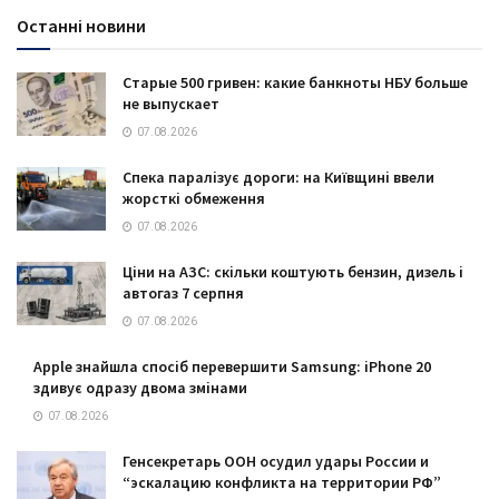
Останні новини
Старые 500 гривен: какие банкноты НБУ больше
не выпускает
07.08.2026
Спека паралізує дороги: на Київщині ввели
жорсткі обмеження
07.08.2026
Ціни на АЗС: скільки коштують бензин, дизель і
автогаз 7 серпня
07.08.2026
Apple знайшла спосіб перевершити Samsung: iPhone 20
здивує одразу двома змінами
07.08.2026
Генсекретарь ООН осудил удары России и
“эскалацию конфликта на территории РФ”