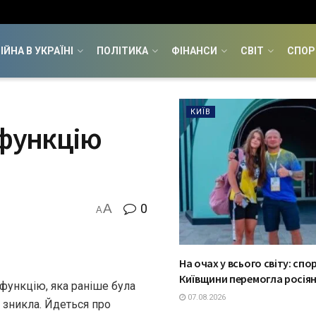
ІЙНА В УКРАЇНІ
ПОЛІТИКА
ФІНАНСИ
СВІТ
СПОР
КИЇВ
 функцію
A
0
A
На очах у всього світу: спо
Київщини перемогла росія
 функцію, яка раніше була
07.08.2026
 зникла. Йдеться про