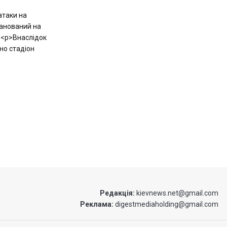
атаки на
ланований на
и<p>Внаслідок
но стадіон
Редакція:
kievnews.net@gmail.com
Реклама:
digestmediaholding@gmail.com