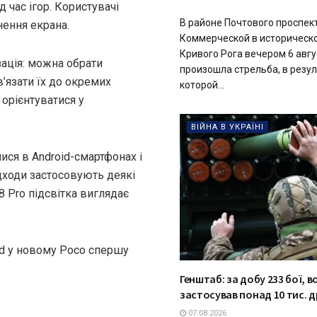
д час ігор. Користувачі
В районе Почтового проспек
нення екрана.
Коммерческой в историческ
Кривого Рога вечером 6 авгу
ація: можна обрати
произошла стрельба, в резу
в’язати їх до окремих
которой...
 орієнтуватися у
ВІЙНА В УКРАЇНІ
ся в Android-смартфонах і
ідходи застосовують деякі
X8 Pro підсвітка виглядає
id у новому Poco спершу
Генштаб: за добу 233 бої, в
застосував понад 10 тис. д
07.08.2026