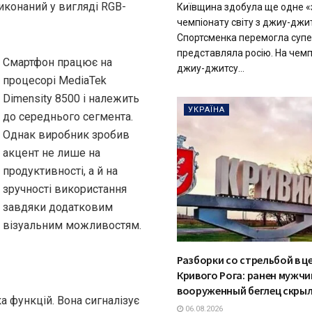
иконаний у вигляді RGB-
Київщина здобула ще одне «
чемпіонату світу з джиу-джит
Спортсменка перемогла супе
представляла росію. На чемпі
Смартфон працює на
джиу-джитсу...
процесорі MediaTek
Dimensity 8500 і належить
УКРАЇНА
до середнього сегмента.
Однак виробник зробив
акцент не лише на
продуктивності, а й на
зручності використання
завдяки додатковим
візуальним можливостям.
Разборки со стрельбой в ц
Кривого Рога: ранен мужчи
вооруженный беглец скрыл
а функцій. Вона сигналізує
06.08.2026