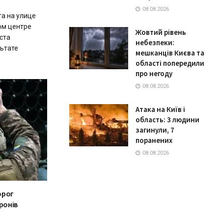
08.08.2026
та на улице
ом центре
Жовтий рівень
ста
небезпеки:
льтате
мешканців Києва та
області попередили
про негоду
08.08.2026
Атака на Київ і
область: 3 людини
загинули, 7
поранених
08.08.2026
орог
ронів