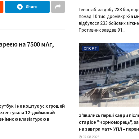
Share
Генштаб: за добу 233 бої, во
понад 10 тис. дронів<p>За м
відбулося 233 бойових зіткне
Противник завдав 91...
ареєю на 7500 мАг,
СПОРТ
утбук і не коштує усіх грошей
презентувала 12-дюймовий
З'явились перші кадри післ
 знімною клавіатурою в
стадіон "Чорноморець", з
на завтра матч УПЛ – пере
07.08.2026