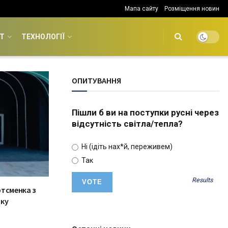
Мапа сайту
Розміщення новин
Т
ТЕХНОЛОГІЇ
ОПИТУВАННЯ
Пішли б ви на поступки русні через
відсутність світла/тепла?
Ні (ідіть нах*й, переживем)
Так
Results
ртсменка з
нку