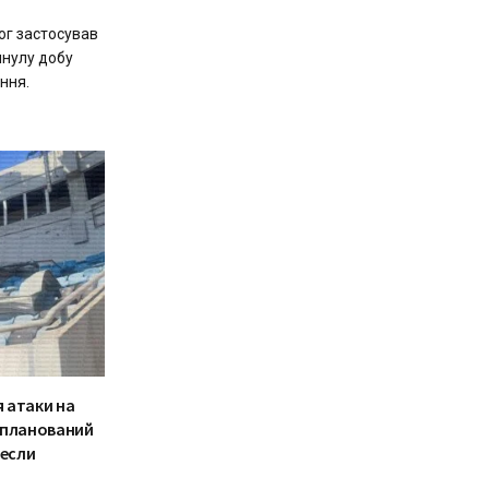
рог застосував
инулу добу
ння.
я атаки на
апланований
несли