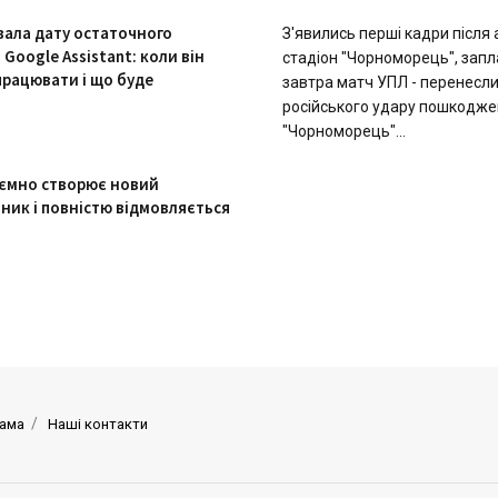
вала дату остаточного
З'явились перші кадри після 
Google Assistant: коли він
стадіон "Чорноморець", зап
працювати і що буде
завтра матч УПЛ - перенесл
російського удару пошкодже
"Чорноморець"...
ємно створює новий
ник і повністю відмовляється
ама
Наші контакти