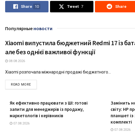
Share
10
Tweet
7
Share
Популярные
новости
Xiaomi випустила бюджетний Redmi 17 із бат
ТЕХНОЛОГІЇ
але без однієї важливої функції
08.08.2026
Xiaomi розпочала міжнародні продажі бюджетного...
DETAILS
READ MORE
Як ефективно працювати з ШІ: готові
Замінить но
запити для менеджерів із продажу,
світу: HP 
маркетологів і керівників
планшет із
комплекті
07.08.2026
07.08.2026