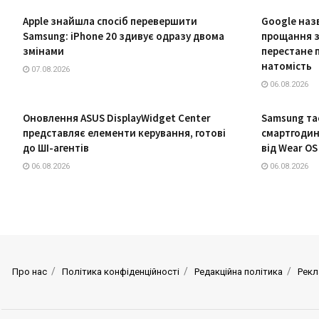
Apple знайшла спосіб перевершити
Google наз
Samsung: iPhone 20 здивує одразу двома
прощання з 
змінами
перестане 
натомість
07.08.2026
06.08.2026
Оновлення ASUS DisplayWidget Center
Samsung та
представляє елементи керування, готові
смартгодин
до ШІ-агентів
від Wear OS
06.08.2026
06.08.2026
Про нас
Політика конфіденційності
Редакційна політика
Рекл