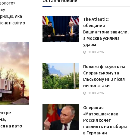
Останні новини
золото»
су.
рницю, яка
The Atlantic:
онаті світу з
обещания
Вашингтона зависли,
а Москва усилила
удары
08.08.2026
Пожежі фіксують на
Сизранському та
Ільському НПЗ після
нічної атаки
08.08.2026
Операция
ентре
«Матрешка»: как
на,
Россия хочет
ся на авто
повлиять на выборы
в Германии