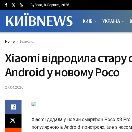
Субота, 8 Серпня, 2026
КИЇВNEWS
КИЇВ
УКРАЇНА
В
Home
Технології
Xiaomi відродила стару
Android у новому Poco
27.04.2026
Xiaomi додала у новий смартфон Poco X8 Pro
популярною в Android-пристроях, але з часом