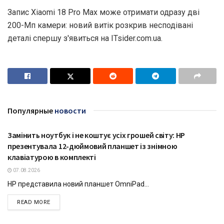
Запис Xiaomi 18 Pro Max може отримати одразу дві
200-Мп камери: новий витік розкрив несподівані
деталі спершу з'явиться на ITsider.com.ua.
Популярные
новости
Замінить ноутбук і не коштує усіх грошей світу: HP
ТЕХНОЛОГІЇ
презентувала 12-дюймовий планшет із знімною
клавіатурою в комплекті
07.08.2026
HP представила новий планшет OmniPad...
DETAILS
READ MORE