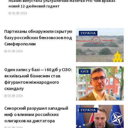
Huawei випустила ультралегкий MatePad Pro: чим вражає
новий 12-дюймовий гаджет
06.08.2026
Партизаны обнаружили скрытую
УКРАЇНА
базу российских бензовозов под
Симферополем
03.08.2026
Один запис у базі — і 60 діб у СІЗО:
КИЇВ
як київський бізнесмен став
фігурантом міжнародного
скандалу
03.08.2026
Сикорский разрушил западный
УКРАЇНА
миф о влиянии российских
олигархов на диктатора