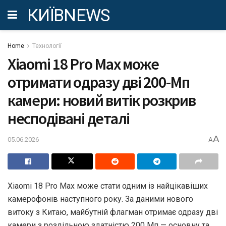
КИЇВNEWS
Home
Технології
Xiaomi 18 Pro Max може
отримати одразу дві 200-Мп
камери: новий витік розкрив
несподівані деталі
A
05.06.2026
A
Xiaomi 18 Pro Max може стати одним із найцікавіших
камерофонів наступного року. За даними нового
витоку з Китаю, майбутній флагман отримає одразу дві
камери з роздільною здатністю 200 Мп — основну та