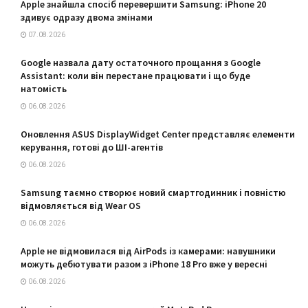
Apple знайшла спосіб перевершити Samsung: iPhone 20
здивує одразу двома змінами
07.08.2026
Google назвала дату остаточного прощання з Google
Assistant: коли він перестане працювати і що буде
натомість
06.08.2026
Оновлення ASUS DisplayWidget Center представляє елементи
керування, готові до ШІ-агентів
06.08.2026
Samsung таємно створює новий смартгодинник і повністю
відмовляється від Wear OS
06.08.2026
Apple не відмовилася від AirPods із камерами: навушники
можуть дебютувати разом з iPhone 18 Pro вже у вересні
06.08.2026