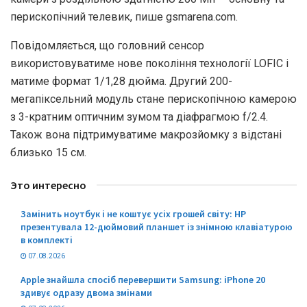
перископічний телевик, пише gsmarena.com.
Повідомляється, що головний сенсор
використовуватиме нове покоління технології LOFIC і
матиме формат 1/1,28 дюйма. Другий 200-
мегапіксельний модуль стане перископічною камерою
з 3-кратним оптичним зумом та діафрагмою f/2.4.
Також вона підтримуватиме макрозйомку з відстані
близько 15 см.
Это интересно
Замінить ноутбук і не коштує усіх грошей світу: HP
презентувала 12-дюймовий планшет із знімною клавіатурою
в комплекті
07.08.2026
Apple знайшла спосіб перевершити Samsung: iPhone 20
здивує одразу двома змінами