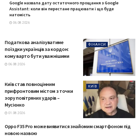
Google назвала дату остаточного прощання з Google
Assistant: коли він перестане працювати і що буде
натомість
06.08.2026
Податкова аналізуватиме
ФІНАНСИ
поїздки українців за кордон:
кому варто бути уважнішими
06.08.2026
Київ став повноцінним
КИЇВ
прифронтовим містом з точки
зору повітряних ударів –
Мусієнко
01.08.2026
Oppo F35 Pro може виявитися знайомим смартфоном під
ТЕХНОЛОГІЇ
новою назвою