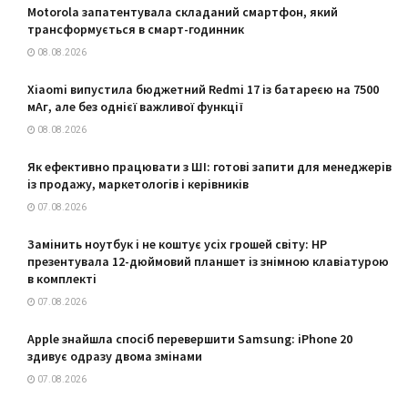
Motorola запатентувала складаний смартфон, який
трансформується в смарт-годинник
08.08.2026
Xiaomi випустила бюджетний Redmi 17 із батареєю на 7500
мАг, але без однієї важливої функції
08.08.2026
Як ефективно працювати з ШІ: готові запити для менеджерів
із продажу, маркетологів і керівників
07.08.2026
Замінить ноутбук і не коштує усіх грошей світу: HP
презентувала 12-дюймовий планшет із знімною клавіатурою
в комплекті
07.08.2026
Apple знайшла спосіб перевершити Samsung: iPhone 20
здивує одразу двома змінами
07.08.2026