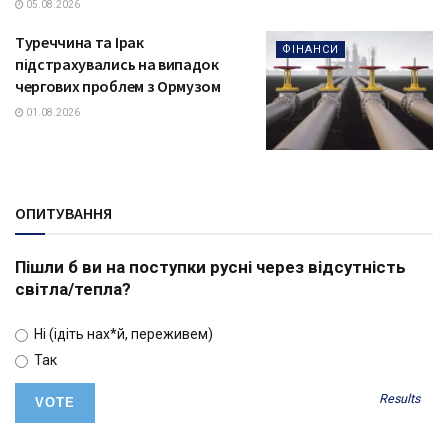
05.08.2026
Туреччина та Ірак
ФІНАНСИ
підстрахувались на випадок
чергових проблем з Ормузом
01.08.2026
ОПИТУВАННЯ
Пішли б ви на поступки русні через відсутність
світла/тепла?
Ні (ідіть нах*й, переживем)
Так
Results