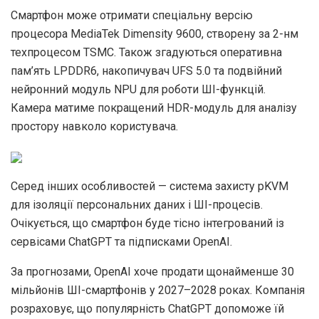
Смартфон може отримати спеціальну версію
процесора MediaTek Dimensity 9600, створену за 2-нм
техпроцесом TSMC. Також згадуються оперативна
пам’ять LPDDR6, накопичувач UFS 5.0 та подвійний
нейронний модуль NPU для роботи ШI-функцій.
Камера матиме покращений HDR-модуль для аналізу
простору навколо користувача.
Серед інших особливостей — система захисту pKVM
для ізоляції персональних даних і ШI-процесів.
Очікується, що смартфон буде тісно інтегрований із
сервісами ChatGPT та підписками OpenAI.
За прогнозами, OpenAI хоче продати щонайменше 30
мільйонів ШI-смартфонів у 2027–2028 роках. Компанія
розраховує, що популярність ChatGPT допоможе їй