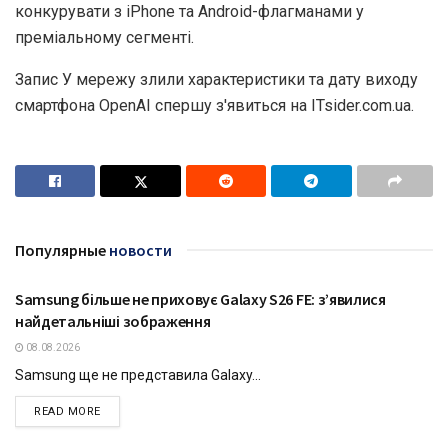
конкурувати з iPhone та Android-флагманами у
преміальному сегменті.
Запис У мережу злили характеристики та дату виходу
смартфона OpenAI спершу з'явиться на ITsider.com.ua.
Популярные
новости
Samsung більше не приховує Galaxy S26 FE: з’явилися
ТЕХНОЛОГІЇ
найдетальніші зображення
08.08.2026
Samsung ще не представила Galaxy...
DETAILS
READ MORE