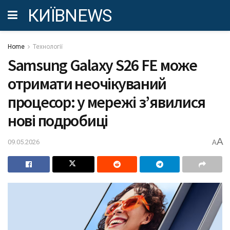
КИЇВNEWS
Home
Технології
Samsung Galaxy S26 FE може
отримати неочікуваний
процесор: у мережі з’явилися
нові подробиці
A
09.05.2026
A