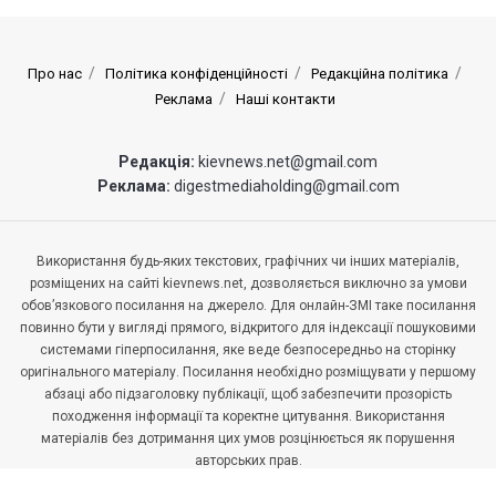
Про нас
Політика конфіденційності
Редакційна політика
Реклама
Наші контакти
Редакція:
kievnews.net@gmail.com
Реклама:
digestmediaholding@gmail.com
Використання будь-яких текстових, графічних чи інших матеріалів,
розміщених на сайті kievnews.net, дозволяється виключно за умови
обов’язкового посилання на джерело. Для онлайн-ЗМІ таке посилання
повинно бути у вигляді прямого, відкритого для індексації пошуковими
системами гіперпосилання, яке веде безпосередньо на сторінку
оригінального матеріалу. Посилання необхідно розміщувати у першому
абзаці або підзаголовку публікації, щоб забезпечити прозорість
походження інформації та коректне цитування. Використання
матеріалів без дотримання цих умов розцінюється як порушення
авторських прав.
Редакція сайту kievnews.net залишає за собою право не поділяти