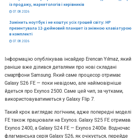
із продажу, маркетологів і керівників
07.08.2026
Замінить ноутбук і не коштує усіх грошей світу: HP
презентувала 12-дюймовий планшет із знімною клавіатурою
в комплекті
07.08.2026
Інформацію опублікував інсайдер Erencan Yılmaz, який
раніше вже ділився деталями про нові складані
смартфони Samsung. Який саме процесор отримає
Galaxy S26 FE — поки невідомо, але найімовірніше
йдеться про Exynos 2500. Саме цей чип, за чутками,
використовуватиметься у Galaxy Flip 7.
Такий крок виглядає логічним, адже попередні моделі
FE також працювали на Exynos. Galaxy S25 FE отримав
Exynos 2400, а Galaxy S24 FE — Exynos 2400e. Водночас
флагманська серія Galaxy S26, як очікується, перейде