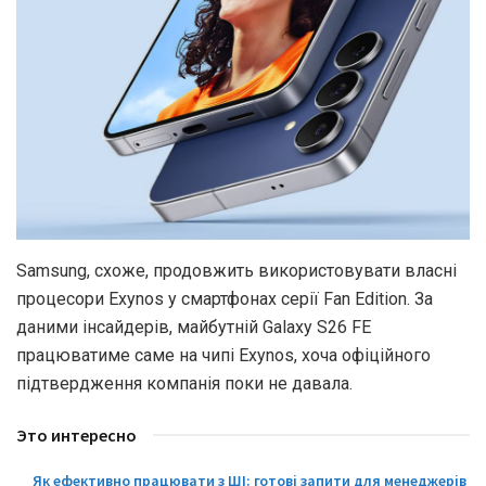
Samsung, схоже, продовжить використовувати власні
процесори Exynos у смартфонах серії Fan Edition. За
даними інсайдерів, майбутній Galaxy S26 FE
працюватиме саме на чипі Exynos, хоча офіційного
підтвердження компанія поки не давала.
Это интересно
Як ефективно працювати з ШІ: готові запити для менеджерів