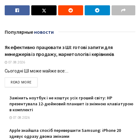
Популярные
новости
Як ефективно працювати з ШІ: готові запити для
ТЕХНОЛОГІЇ
менеджерів із продажу, маркетологів і керівників
07.08.2026
Сьогодні ШІ може майже все:...
DETAILS
READ MORE
Замінить ноутбук і не коштує усіх грошей світу: HP
презентувала 12-дюймовий планшет із знімною клавіатурою
в комплекті
07.08.2026
Apple знайшла спосіб перевершити Samsung: iPhone 20
здивує одразу двома змінами