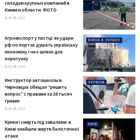
складам крупных компаний в
Киеве и области. ФОТО
05.08.2026
Агроекспорт у пастці: як удари
ВІЙНА В УКРАЇНІ
рф по портах душать українську
економіку і чи є шляхи для
порятунку
03.08.2026
Инструктор автошколы в
УКРАЇНА
Черновцах обещал “решить
вопрос” с правами за 26 тысяч
гривен
04.08.2026
Крики і смерть під завалами: в
КИЇВ
Києві знайшли жертв балістичної
атаки