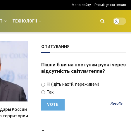
Мапа сайту
Розміщення новин
Т
ТЕХНОЛОГІЇ
ОПИТУВАННЯ
Пішли б ви на поступки русні через
відсутність світла/тепла?
Ні (ідіть нах*й, переживем)
Так
Results
удары России
а территории