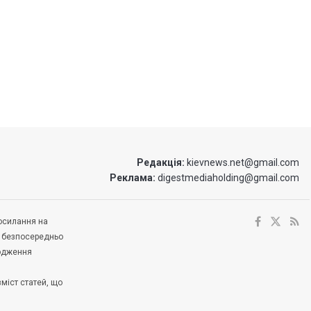
Редакція:
kievnews.net@gmail.com
Реклама:
digestmediaholding@gmail.com
посилання на
е безпосередньо
ходження
зміст статей, що