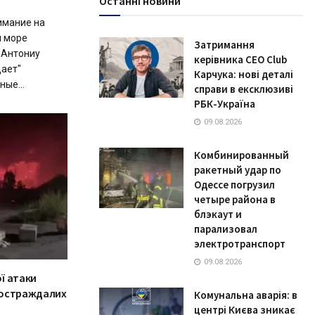
Останні новини
имание на
м море
Затримання
 Антониу
керівника CEO Club
дает"
Карчука: нові деталі
ые...
справи в ексклюзиві
РБК-Україна
09.08.2026
Комбинированный
ракетный удар по
Одессе погрузил
четыре района в
блэкаут и
парализовал
электротранспорт
09.08.2026
ої атаки
 постраждалих
Комунальна аварія: в
центрі Києва зникає