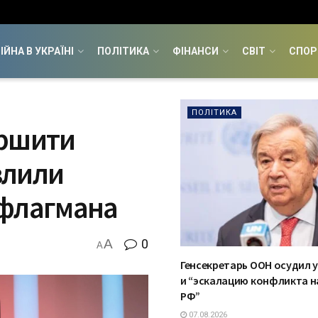
ІЙНА В УКРАЇНІ
ПОЛІТИКА
ФІНАНСИ
СВІТ
СПОР
ПОЛІТИКА
ершити
злили
 флагмана
A
0
A
Генсекретарь ООН осудил 
и “эскалацию конфликта н
РФ”
07.08.2026