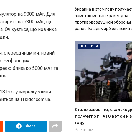
Украина в этом году получае
мулятор на 9000 мАг. Для
заметно меньше ракет для
батарею на 7300 мАг, що
противовоздушной обороны,
ранее. Владимир Зеленский за
. Очікується, що новинка
дки.
ПОЛІТИКА
, стереодинаміки, новий
. На фоні цих
тареєю близько 5000 мАг та
іше.
18 Pro: у мережу злили
ться на ITsider.com.ua.
Стало известно, сколько д
получит от НАТО в этом и 
году.
Share
07.08.2026