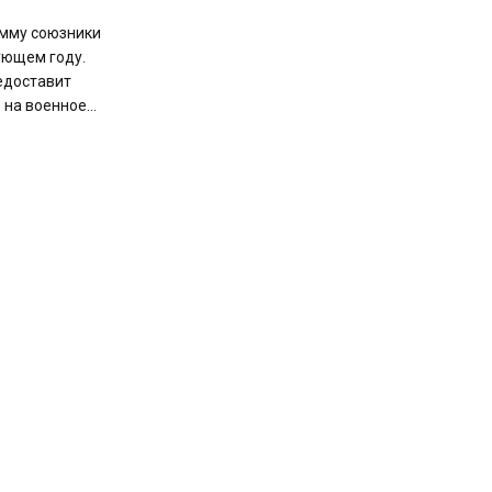
умму союзники
ующем году.
едоставит
на военное...