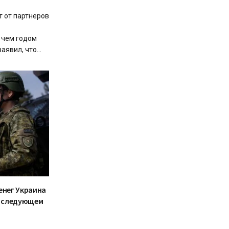
т от партнеров
 чем годом
явил, что...
енег Украина
в следующем