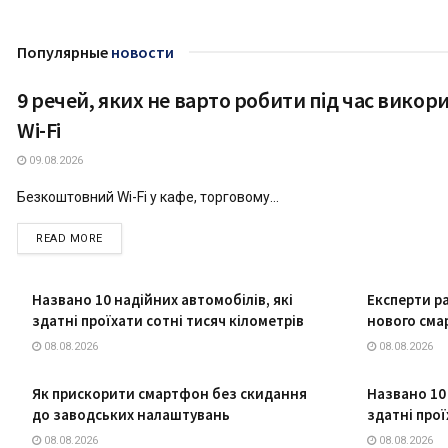
Популярные
новости
9 речей, яких не варто робити під час викор
ТЕХНОЛОГІЇ
Wi-Fi
09.08.2026
Безкоштовний Wi-Fi у кафе, торговому...
DETAILS
READ MORE
Названо 10 надійних автомобілів, які
Експерти р
здатні проїхати сотні тисяч кілометрів
нового сма
08.08.2026
08.08.2026
Як прискорити смартфон без скидання
Названо 10 
до заводських налаштувань
здатні прої
08.08.2026
08.08.2026