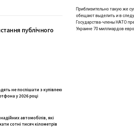
Приблизительно такую же с
обещают выделить и в след
Государства-члены НАТО пр
истання публічного
Украине 70 миллиардов евро 
адять не поспішати з купівлею
ртфона у 2026 році
надійних автомобілів, які
хати сотні тисяч кілометрів