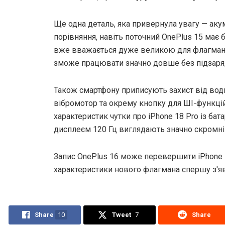
Ще одна деталь, яка привернула увагу — аку
порівняння, навіть поточний OnePlus 15 має 
вже вважається дуже великою для флагмана
зможе працювати значно довше без підзаря
Також смартфону приписують захист від води
вібромотор та окрему кнопку для ШI-функцій
характеристик чутки про iPhone 18 Pro із ба
дисплеєм 120 Гц виглядають значно скромн
Запис OnePlus 16 може перевершити iPhone 
характеристики нового флагмана спершу з'яви
Share
10
Tweet
7
Share