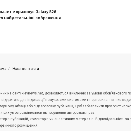
льше не приховує Galaxy S26
ися найдетальніші зображення
ама
Наші контакти
щених на сайті kievnews.net, дозволяється виключно за умови обов’язкового 
, відкритого для індексації пошуковими системами гіперпосилання, яке вед
 першому абзаці або підзаголовку публікації, щоб забезпечити прозорість по
ня цих умов розцінюється як порушення авторських прав.
орів публікацій, коментарів чи аналітичних матеріалів. Відповідальність за 
первинного розміщення.