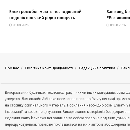
Електромобілі мають несподіваний
Samsung бі
недолік про який рідко говорять
FE: з’явил
08.08.2026
08.08.2026
Про нас
Політика конфіденційності
Редакційна політика
Рекл
Використання будь-яких текстових, графічних чи інших матеріалів, розмі
джерело. Для онлайн-ЗМІ таке посилання повинно бути у вигляді прямого
на сторінку оригінального матеріалу. Посилання необхідно розміщувати у
інформації та коректне цитування. Використання матеріалів без дотриман
Редакція сайту kievnews.net залишає за собою право не поділяти думки авт
передруковуються, повністю покладається на їхніх авторів або джерела 