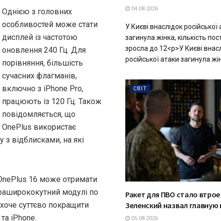
04.08.2026
Однією з головних
особливостей може стати
У Києві внаслідок російської
дисплей із частотою
загинула жінка, кількість п
зросла до 12<p>У Києві внасл
оновлення 240 Гц. Для
російської атаки загинула жінк
порівняння, більшість
сучасних флагманів,
включно з iPhone Pro,
СВІТ
працюють із 120 Гц. Також
повідомляється, що
OnePlus використає
 з відблисками, на які
.
 OnePlus 16 може отримати
траширококутний модулі по
Ракет для ПВО стало втрое
Зеленский назвал главную
 хоче суттєво покращити
та iPhone.
05.08.2026