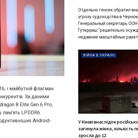
Отдельно генсек обратил вн
угрозу судоходства в Черно
Генеральный секретарь ООН
Гутерриш "решительно осуж
недавние масштабные ракетн
ВІЙНА В УКРАЇНІ
16, і майбутній флагман
нкурентів. За даними
agon 8 Elite Gen 6 Pro,
у пам’ять LPDDR6.
родуктивніших Android-
У Києві внаслідок російськ
загинула жінка, кількість
зросла до 12