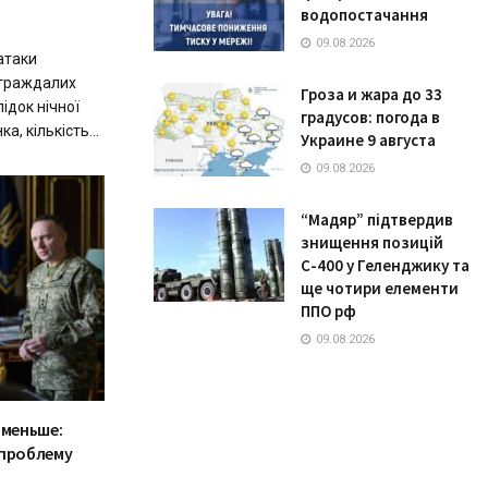
водопостачання
09.08.2026
 атаки
остраждалих
Гроза и жара до 33
ідок нічної
градусов: погода в
а, кількість...
Украине 9 августа
09.08.2026
“Мадяр” підтвердив
знищення позицій
С-400 у Геленджику та
ще чотири елементи
ППО рф
09.08.2026
 меньше:
 проблему