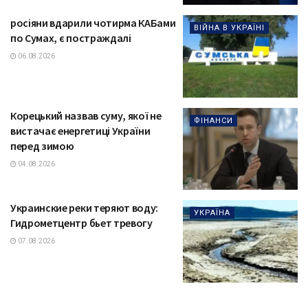
росіяни вдарили чотирма КАБами
ВІЙНА В УКРАЇНІ
по Сумах, є постраждалі
06.08.2026
Корецький назвав суму, якої не
ФІНАНСИ
вистачає енергетиці України
перед зимою
04.08.2026
Украинские реки теряют воду:
УКРАЇНА
Гидрометцентр бьет тревогу
07.08.2026