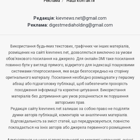
Реклама
Наші контакти
Редакція:
kievnews.net@gmail.com
Реклама:
digestmediaholding@gmail.com
Використання будь-яких текстових, графічних чи інших матеріалів,
розміщених на сайті kievnews.net, дозволяється виключно за умови
обов’язкового посилання на джерело. Для онлайн-ЗМІ таке посилання
повинно бути у вигляді прямого, відкритого для індексації пошуковими
системами гіперпосилання, яке веде безпосередньо на сторінку
оригінального матеріалу. Посилання необхідно розміщувати у першому
абзаці або підзаголовку публікації, щоб забезпечити прозорість
походження інформації та коректне цитування. Використання
матеріалів без дотримання цих умов розцінюється як порушення
авторських прав.
Редакція сайту kievnews.net залишає за собою право не поділяти
думки авторів публікацій, коментарів чи аналітичних матеріалів.
Відповідальність за зміст статей, що передруковуються, повністю
покладається на їхніх авторів або джерела первинного розміщення.