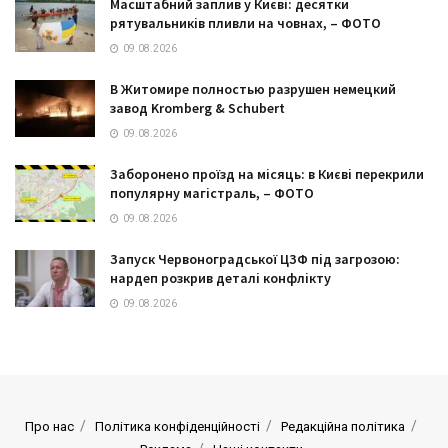
Масштабний заплив у Києві: десятки
рятувальників пливли на човнах, – ФОТО
09.08.2026
В Житомире полностью разрушен немецкий
завод Kromberg & Schubert
09.08.2026
Заборонено проїзд на місяць: в Києві перекрили
популярну магістраль, – ФОТО
09.08.2026
Запуск Червоноградської ЦЗФ під загрозою:
нардеп розкрив деталі конфлікту
09.08.2026
Про нас
Політика конфіденційності
Редакційна політика