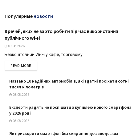
Популярные
новости
9 речей, яких не варто робити під час використання
ТЕХНОЛОГІЇ
публічного Wi-Fi
09.08.2026
Безкоштовний Wi-Fi у кафе, торговому...
DETAILS
READ MORE
Названо 10 надійних автомобілів, які здатні проїхати сотні
тисяч кілометрів
08.08.2026
Експерти радять не поспішати з купівлею нового смартфона
у 2026 році
08.08.2026
Як прискорити смартфон без скидання до заводських