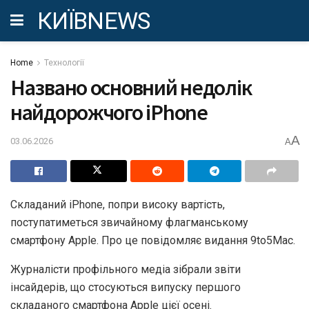
КИЇВNEWS
Home
Технології
Названо основний недолік
найдорожчого iPhone
A
03.06.2026
A
Складаний iPhone, попри високу вартість,
поступатиметься звичайному флагманському
смартфону Apple. Про це повідомляє видання 9to5Mac.
Журналісти профільного медіа зібрали звіти
інсайдерів, що стосуються випуску першого
складаного смартфона Apple цієї осені.