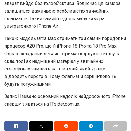
апарат вийде без телеоб’єктива. Водночас ця камера
залишиться важливою особливістю звичайних
флагманів. Такий самий недолік мала камера
ультратонкого iPhone Air.
Також модель Ultra має отримати той самий передовий
процесор A20 Pro, що й iPhone 18 Pro та 18 Pro Max.
Однак складаний девайс отримає корпус із титану та
скла, тоді як надміцний матеріал у звичайних
смартфонах замінять на алюміній, який краще
відводить перегрів. Тому флагмани серії iPhone 18
будуть потужнішими.
Запис Названо основний недолік найдорожчого iPhone
спершу з'явиться на ITsider.com.ua.