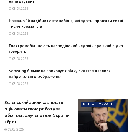
налаштувань
08.08.2026
Названо 10 надійних автомобілів, які здатні проїхати сотні
тисяч кілометрів
08.08.2026
Електромобілі мають несподіваний недолік про який рідко
говорять
08.08.2026
Samsung більше не приховує Galaxy S26 FE: з’явилися
найдетальніші зображення
08.08.2026
Зеленський закликав послів
ВІЙНА В УКРАЇНІ
оцінювати свою роботу за
обсягом залученої для України
зброї
03.08.2026