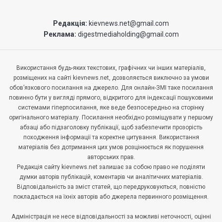
Редакція:
kievnews.net@gmail.com
Реклама:
digestmediaholding@gmail.com
Використання будь-яких текстових, графічних чи інших матеріалів,
розміщених на сайті kievnews.net, дозволяється виключно за умови
обов’язкового посилання на джерело. Для онлайн-ЗМІ таке посилання
повинно бути у вигляді прямого, відкритого для індексації пошуковими
системами гіперпосилання, яке веде безпосередньо на сторінку
оригінального матеріалу. Посилання необхідно розміщувати у першому
абзаці або підзаголовку публікації, щоб забезпечити прозорість
походження інформації та коректне цитування. Використання
матеріалів без дотримання цих умов розцінюється як порушення
авторських прав.
Редакція сайту kievnews.net залишає за собою право не поділяти
думки авторів публікацій, коментарів чи аналітичних матеріалів.
Відповідальність за зміст статей, що передруковуються, повністю
покладається на їхніх авторів або джерела первинного розміщення.
Адміністрація не несе відповідальності за можливі неточності, оцінні