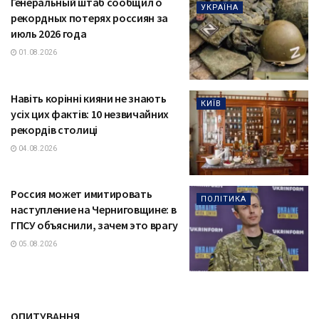
Генеральный штаб сообщил о
УКРАЇНА
рекордных потерях россиян за
июль 2026 года
01.08.2026
Навіть корінні кияни не знають
КИЇВ
усіх цих фактів: 10 незвичайних
рекордів столиці
04.08.2026
Россия может имитировать
ПОЛІТИКА
наступление на Черниговщине: в
ГПСУ объяснили, зачем это врагу
05.08.2026
ОПИТУВАННЯ