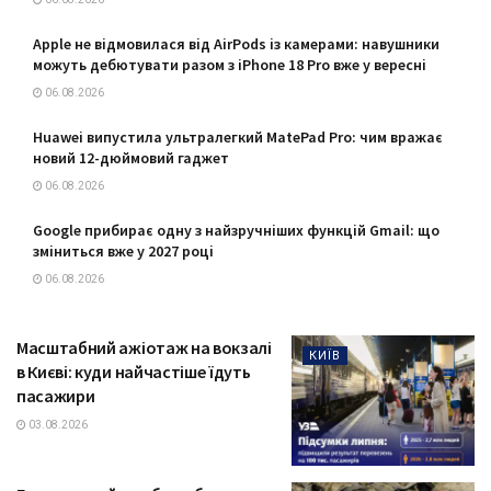
Apple не відмовилася від AirPods із камерами: навушники
можуть дебютувати разом з iPhone 18 Pro вже у вересні
06.08.2026
Huawei випустила ультралегкий MatePad Pro: чим вражає
новий 12-дюймовий гаджет
06.08.2026
Google прибирає одну з найзручніших функцій Gmail: що
зміниться вже у 2027 році
06.08.2026
Масштабний ажіотаж на вокзалі
КИЇВ
в Києві: куди найчастіше їдуть
пасажири
03.08.2026