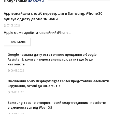
Популярные
новости
Apple знайшла спосіб перевершити Samsung: iPhone 20
ТЕХНОЛОГІЇ
здивує одразу двома змінами
07.08.2026
Apple може зробити ювілейний iPhone...
DETAILS
READ MORE
Google назвала дату остаточного прощання з Google
Assistant: коли він перестане працювати і що буде
натомість
06.08.2026
Оновлення ASUS DisplayWidget Center представляє елементи
керування, готові до ШІ-агентів
06.08.2026
Samsung таємно створює новий смартгодинник і повністю
відмовляється від Wear OS
06.08.2026