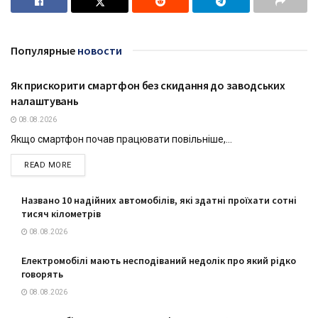
Популярные
новости
Як прискорити смартфон без скидання до заводських
ТЕХНОЛОГІЇ
налаштувань
08.08.2026
Якщо смартфон почав працювати повільніше,...
DETAILS
READ MORE
Названо 10 надійних автомобілів, які здатні проїхати сотні
тисяч кілометрів
08.08.2026
Електромобілі мають несподіваний недолік про який рідко
говорять
08.08.2026