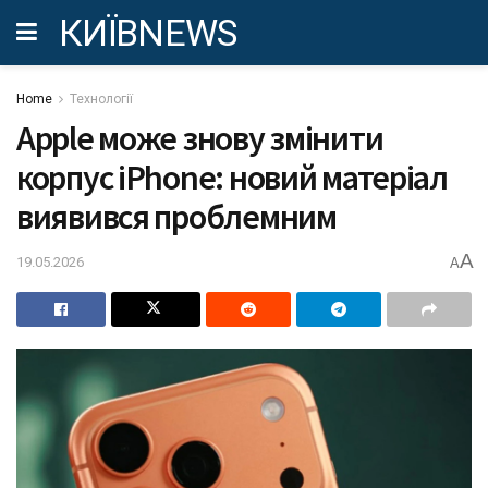
КИЇВNEWS
Home
Технології
Apple може знову змінити
корпус iPhone: новий матеріал
виявився проблемним
A
19.05.2026
A