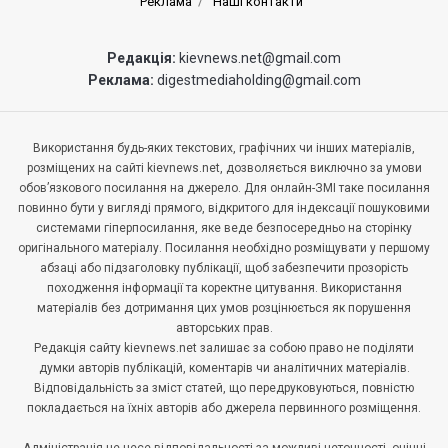
Реклама
Наші контакти
Редакція:
kievnews.net@gmail.com
Реклама:
digestmediaholding@gmail.com
Використання будь-яких текстових, графічних чи інших матеріалів,
розміщених на сайті kievnews.net, дозволяється виключно за умови
обов’язкового посилання на джерело. Для онлайн-ЗМІ таке посилання
повинно бути у вигляді прямого, відкритого для індексації пошуковими
системами гіперпосилання, яке веде безпосередньо на сторінку
оригінального матеріалу. Посилання необхідно розміщувати у першому
абзаці або підзаголовку публікації, щоб забезпечити прозорість
походження інформації та коректне цитування. Використання
матеріалів без дотримання цих умов розцінюється як порушення
авторських прав.
Редакція сайту kievnews.net залишає за собою право не поділяти
думки авторів публікацій, коментарів чи аналітичних матеріалів.
Відповідальність за зміст статей, що передруковуються, повністю
покладається на їхніх авторів або джерела первинного розміщення.