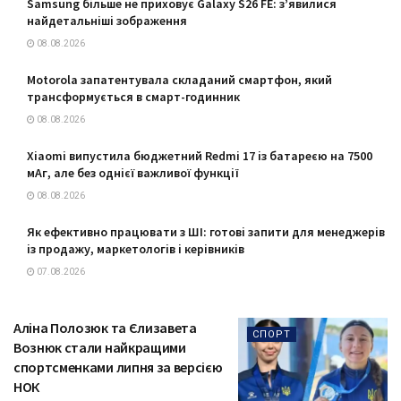
Samsung більше не приховує Galaxy S26 FE: з’явилися
найдетальніші зображення
08.08.2026
Motorola запатентувала складаний смартфон, який
трансформується в смарт-годинник
08.08.2026
Xiaomi випустила бюджетний Redmi 17 із батареєю на 7500
мАг, але без однієї важливої функції
08.08.2026
Як ефективно працювати з ШІ: готові запити для менеджерів
із продажу, маркетологів і керівників
07.08.2026
Аліна Полозюк та Єлизавета
СПОРТ
Вознюк стали найкращими
спортсменками липня за версією
НОК