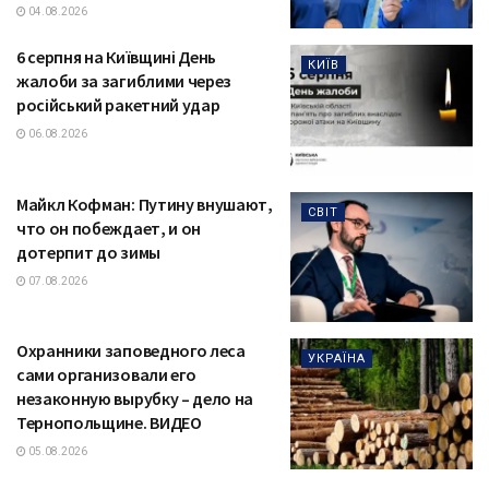
04.08.2026
6 серпня на Київщині День
КИЇВ
жалоби за загиблими через
російський ракетний удар
06.08.2026
Майкл Кофман: Путину внушают,
СВІТ
что он побеждает, и он
дотерпит до зимы
07.08.2026
Охранники заповедного леса
УКРАЇНА
сами организовали его
незаконную вырубку – дело на
Тернопольщине. ВИДЕО
05.08.2026