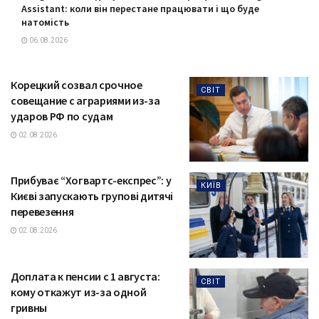
Assistant: коли він перестане працювати і що буде
натомість
06.08.2026
Корецкий созвал срочное
СВІТ
совещание с аграриями из-за
ударов РФ по судам
02.08.2026
Прибуває “Хогвартс-експрес”: у
КИЇВ
Києві запускають групові дитячі
перевезення
02.08.2026
Доплата к пенсии с 1 августа:
СВІТ
кому откажут из-за одной
гривны