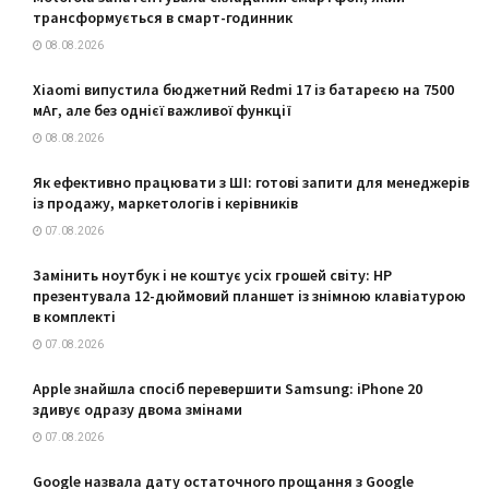
трансформується в смарт-годинник
08.08.2026
Xiaomi випустила бюджетний Redmi 17 із батареєю на 7500
мАг, але без однієї важливої функції
08.08.2026
Як ефективно працювати з ШІ: готові запити для менеджерів
із продажу, маркетологів і керівників
07.08.2026
Замінить ноутбук і не коштує усіх грошей світу: HP
презентувала 12-дюймовий планшет із знімною клавіатурою
в комплекті
07.08.2026
Apple знайшла спосіб перевершити Samsung: iPhone 20
здивує одразу двома змінами
07.08.2026
Google назвала дату остаточного прощання з Google