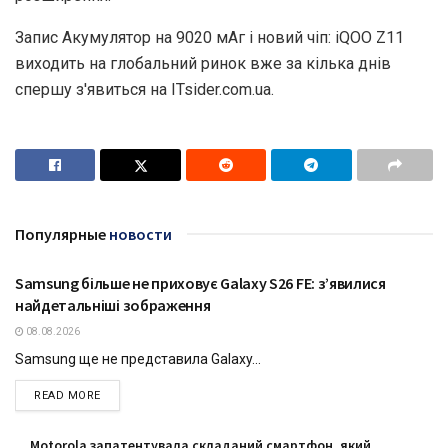
Запис Акумулятор на 9020 мАг і новий чіп: iQOO Z11
виходить на глобальний ринок вже за кілька днів
спершу з'явиться на ITsider.com.ua.
Популярные
новости
Samsung більше не приховує Galaxy S26 FE: з’явилися
ТЕХНОЛОГІЇ
найдетальніші зображення
08.08.2026
Samsung ще не представила Galaxy...
DETAILS
READ MORE
Motorola запатентувала складаний смартфон, який