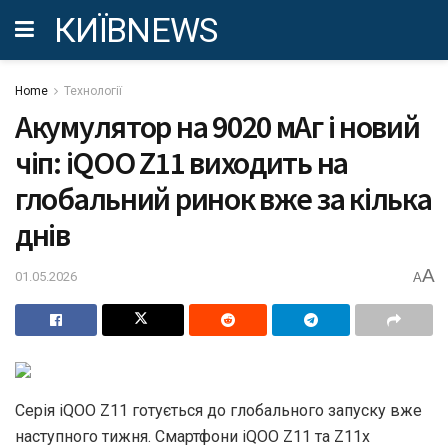
КИЇВNEWS
Home
Технології
Акумулятор на 9020 мАг і новий
чіп: iQOO Z11 виходить на
глобальний ринок вже за кілька
днів
A
01.05.2026
A
Серія iQOO Z11 готується до глобального запуску вже
наступного тижня. Смартфони iQOO Z11 та Z11x