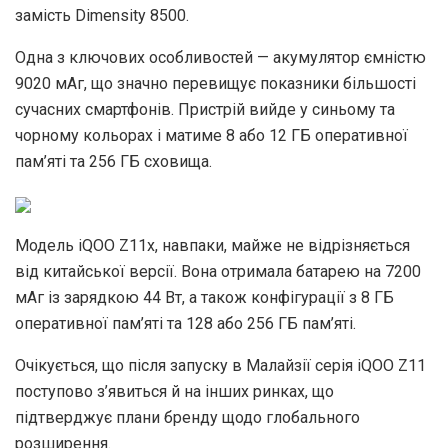
замість Dimensity 8500.
Одна з ключових особливостей — акумулятор ємністю
9020 мАг, що значно перевищує показники більшості
сучасних смартфонів. Пристрій вийде у синьому та
чорному кольорах і матиме 8 або 12 ГБ оперативної
пам’яті та 256 ГБ сховища.
Модель iQOO Z11x, навпаки, майже не відрізняється
від китайської версії. Вона отримала батарею на 7200
мАг із зарядкою 44 Вт, а також конфігурації з 8 ГБ
оперативної пам’яті та 128 або 256 ГБ пам’яті.
Очікується, що після запуску в Малайзії серія iQOO Z11
поступово з’явиться й на інших ринках, що
підтверджує плани бренду щодо глобального
розширення.