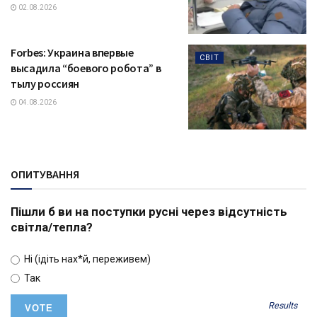
02.08.2026
Forbes: Украина впервые
СВІТ
высадила “боевого робота” в
тылу россиян
04.08.2026
ОПИТУВАННЯ
Пішли б ви на поступки русні через відсутність
світла/тепла?
Ні (ідіть нах*й, переживем)
Так
Results