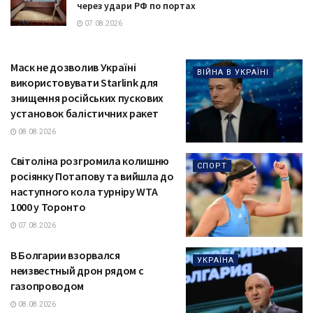
через удари РФ по портах
07.08.2026
Маск не дозволив Україні
ВІЙНА В УКРАЇНІ
використовувати Starlink для
знищення російських пускових
установок балістичних ракет
08.08.2026
Світоліна розгромила колишню
СПОРТ
росіянку Потапову та вийшла до
наступного кола турніру WTA
1000 у Торонто
07.08.2026
В Болгарии взорвался
УКРАЇНА
неизвестный дрон рядом с
газопроводом
08.08.2026