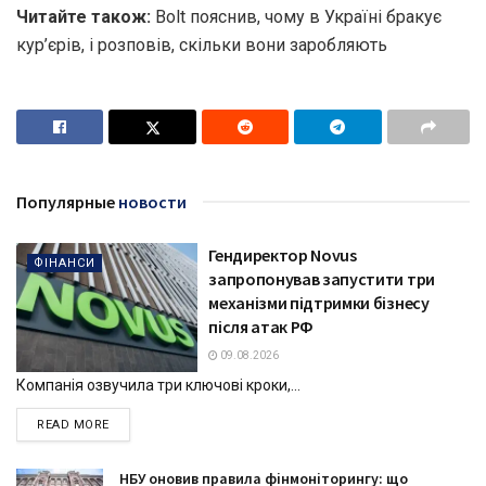
Читайте також:
Bolt пояснив, чому в Україні бракує
кур’єрів, і розповів, скільки вони заробляють
Популярные
новости
Гендиректор Novus
ФІНАНСИ
запропонував запустити три
механізми підтримки бізнесу
після атак РФ
09.08.2026
Компанія озвучила три ключові кроки,...
DETAILS
READ MORE
НБУ оновив правила фінмоніторингу: що