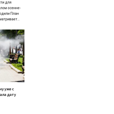
сти для
лом осенне-
рдили План
атривает...
ну уже с
вала дату