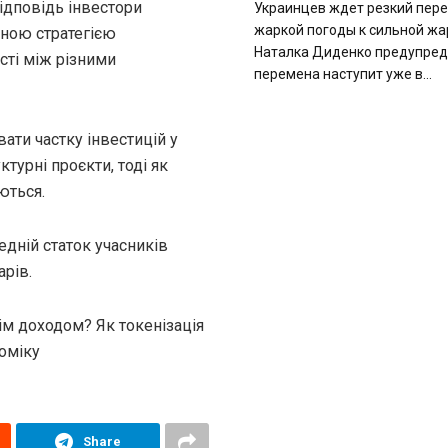
ідповідь інвестори
Украинцев ждет резкий пере
жаркой погоды к сильной жа
аною стратегією
Наталка Диденко предупред
сті між різними
перемена наступит уже в...
ати частку інвестицій у
турні проєкти, тоді як
ються.
едній статок учасників
рів.
м доходом? Як токенізація
оміку
Share