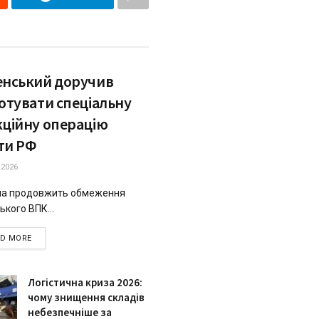
енський доручив
отувати спеціальну
кційну операцію
ти РФ
.2026
на продовжить обмеження
ького ВПК...
DETAILS
AD MORE
Логістична криза 2026:
чому знищення складів
небезпечніше за