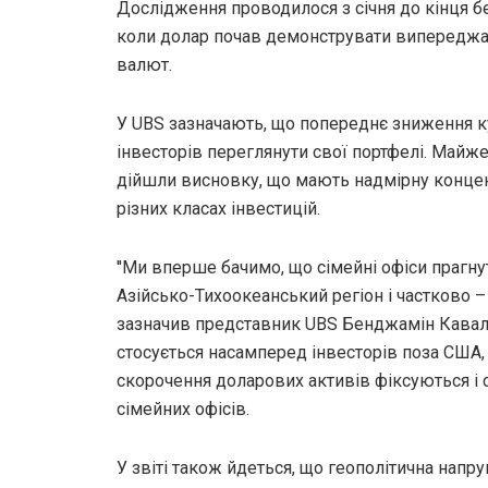
Дослідження проводилося з січня до кінця бе
коли долар почав демонструвати випереджа
валют.
У UBS зазначають, що попереднє зниження к
інвесторів переглянути свої портфелі. Майж
дійшли висновку, що мають надмірну концен
різних класах інвестицій.
''Ми вперше бачимо, що сімейні офіси прагну
Азійсько-Тихоокеанський регіон і частково – у
зазначив представник UBS Бенджамін Кавалл
стосується насамперед інвесторів поза США,
скорочення доларових активів фіксуються і
сімейних офісів.
У звіті також йдеться, що геополітична напр