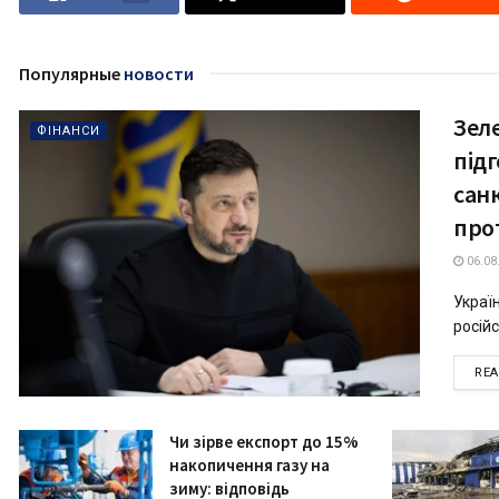
Популярные
новости
Зел
ФІНАНСИ
підг
сан
про
06.08
Украї
російс
RE
Чи зірве експорт до 15%
накопичення газу на
зиму: відповідь