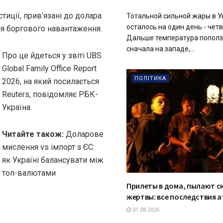
иції, прив’язані до долара
Тотальной сильной жары в У
осталось на один день - четве
ння боргового навантаження.
Дальше температура поползе
сначала на западе,...
Про це йдеться у звіті UBS
Global Family Office Report
ПОЛІТИКА
2026, на який посилається
Reuters, повідомляє РБК-
Україна.
Читайте також:
Доларове
мислення vs імпорт з ЄС:
як Україні балансувати між
топ-валютами
Прилеты в дома, пылают с
жертвы: все последствия а
01.08.2026