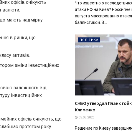
йних офісів очікують
Что известно о последствия
атаки РФ на Киев? Россияне 
ї валюти.
августа массированно атако
 що мають надмірну
баллистикой. В...
ння в ринки, що
ПОЛІТИКА
класу активів.
тором зміни інвестиційних
 свою залежність від
туру інвестиційних
СНБО утвердил План стойко
Клименко
05.08.2026
імейних офісів очікують, що
слабшає протягом року.
Решение по Киеву завершил