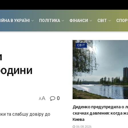
ІЙНА В УКРАЇНІ
ПОЛІТИКА
ФІНАНСИ
СВІТ
СПОР
СВІТ
и
родини
A
0
A
Диденко предупредила о л
скачках давления: когда ж
ки та слабшу довіру до
Киева
06.08.2026