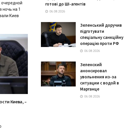
х очередной
готові до ШІ-агентів
в ночь на 1
06.08.2026
вали Киев
Зеленський доручив
підготувати
спеціальну санкційну
операцію проти РФ
06.08.2026
Зеленский
анонсировал
увольнения из-за
ситуации с водой в
Марганце
06.08.2026
сти Киева, –
о