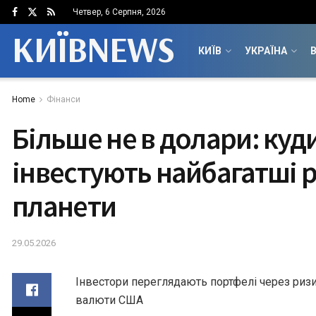
Четвер, 6 Серпня, 2026
КИЇВNEWS
КИЇВ
УКРАЇНА
В
Home
Фінанси
Більше не в долари: куд
інвестують найбагатші 
планети
29.05.2026
Інвестори переглядають портфелі через ризи
валюти США