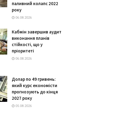
паливний колапс 2022
року
06.08.2026
Кабмін завершив аудит
виконання планів
стійкості, що у
пріоритеті
06.08.2026
Долар по 49 гривень:
який курс економісти
прогнозують до кінця
2027 року
05.08.2026