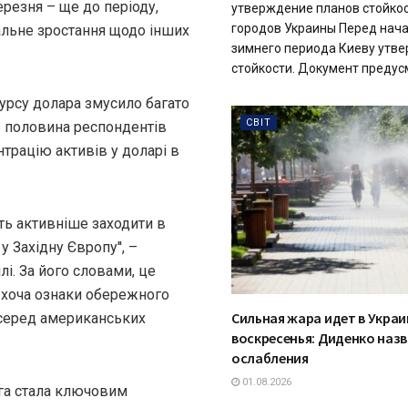
резня – ще до періоду,
утверждение планов стойко
городов Украины Перед нача
льне зростання щодо інших
зимнего периода Киеву утве
стойкости. Документ предусм
урсу долара змусило багато
СВІТ
е половина респондентів
трацію активів у доларі в
ть активніше заходити в
 Західну Європу'', –
і. За його словами, це
 хоча ознаки обережного
Сильная жара идет в Украи
 серед американських
воскресенья: Диденко наз
ослабления
01.08.2026
уга стала ключовим