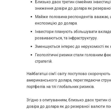
Близько двох третин сімейних інвестиці
зниження довіри до долара як резервно
Майже половина респондентів вважає,
експозицію до долара.
Інвестори планують збільшувати вкладе
розвиваються, та інфраструктуру.
Зменшується інтерес до нерухомості як 
Геополітичні ризики стали головним фак
стратегій.
Найбагатші сім’ї світу поступово скорочують
американського долара, переглядаючи струк
портфелів на тлі глобальних ризиків.
Згідно з опитуванням, близько двох третин с
довіра до долара як до резервної валюти по