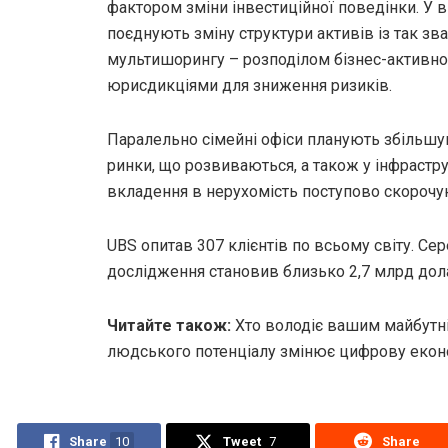
фактором зміни інвестиційної поведінки. У в
поєднують зміну структури активів із так зв
мультишорингу – розподілом бізнес-активно
юрисдикціями для зниження ризиків.
Паралельно сімейні офіси планують збільшув
ринки, що розвиваються, а також у інфраструк
вкладення в нерухомість поступово скорочу
UBS опитав 307 клієнтів по всьому світу. Сер
дослідження становив близько 2,7 млрд дола
Читайте також:
Хто володіє вашим майбутні
людського потенціалу змінює цифрову екон
Share
10
Tweet
7
Share