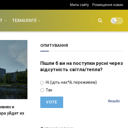
Мапа сайту
Розміщення новин
Т
ТЕХНОЛОГІЇ
ОПИТУВАННЯ
Пішли б ви на поступки русні через
відсутність світла/тепла?
Ні (ідіть нах*й, переживем)
Так
Results
ивнях и
ара уйдет из