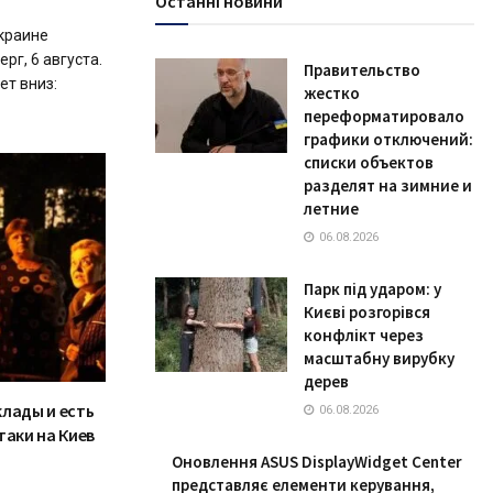
Останні новини
краине
рг, 6 августа.
Правительство
т вниз:
жестко
переформатировало
графики отключений:
списки объектов
разделят на зимние и
летние
06.08.2026
Парк під ударом: у
Києві розгорівся
конфлікт через
масштабну вирубку
дерев
клады и есть
06.08.2026
таки на Киев
Оновлення ASUS DisplayWidget Center
представляє елементи керування,