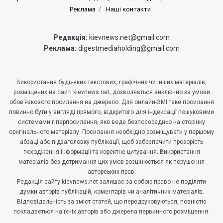
Реклама
Наші контакти
Редакція:
kievnews.net@gmail.com
Реклама:
digestmediaholding@gmail.com
Використання будь-яких текстових, графічних чи інших матеріалів,
розміщених на сайті kievnews.net, дозволяється виключно за умови
обов’язкового посилання на джерело. Для онлайн-ЗМІ таке посилання
повинно бути у вигляді прямого, відкритого для індексації пошуковими
системами гіперпосилання, яке веде безпосередньо на сторінку
оригінального матеріалу. Посилання необхідно розміщувати у першому
абзаці або підзаголовку публікації, щоб забезпечити прозорість
походження інформації та коректне цитування. Використання
матеріалів без дотримання цих умов розцінюється як порушення
авторських прав.
Редакція сайту kievnews.net залишає за собою право не поділяти
думки авторів публікацій, коментарів чи аналітичних матеріалів.
Відповідальність за зміст статей, що передруковуються, повністю
покладається на їхніх авторів або джерела первинного розміщення.