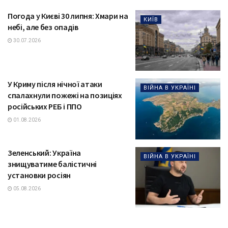
Погода у Києві 30 липня: Хмари на
КИЇВ
небі, але без опадів
30.07.2026
У Криму після нічної атаки
ВІЙНА В УКРАЇНІ
спалахнули пожежі на позиціях
російських РЕБ і ППО
01.08.2026
Зеленський: Україна
ВІЙНА В УКРАЇНІ
знищуватиме балістичні
установки росіян
05.08.2026