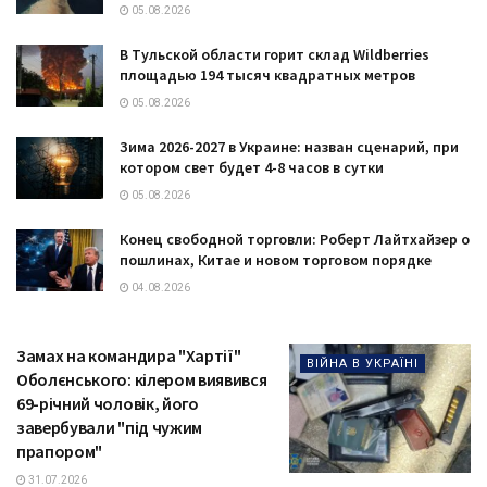
05.08.2026
В Тульской области горит склад Wildberries
площадью 194 тысяч квадратных метров
05.08.2026
Зима 2026-2027 в Украине: назван сценарий, при
котором свет будет 4-8 часов в сутки
05.08.2026
Конец свободной торговли: Роберт Лайтхайзер о
пошлинах, Китае и новом торговом порядке
04.08.2026
Замах на командира "Хартії"
ВІЙНА В УКРАЇНІ
Оболєнського: кілером виявився
69-річний чоловік, його
завербували "під чужим
прапором"
31.07.2026