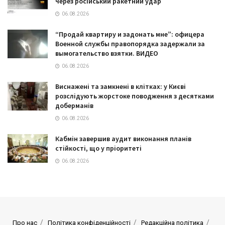
через російський ракетний удар
06.08.2026
“Продай квартиру и задонать мне”: офицера
Военной службы правопорядка задержали за
вымогательство взятки. ВИДЕО
06.08.2026
Виснажені та замкнені в клітках: у Києві
розслідують жорстоке поводження з десятками
доберманів
06.08.2026
Кабмін завершив аудит виконання планів
стійкості, що у пріоритеті
06.08.2026
Про нас
Політика конфіденційності
Редакційна політика