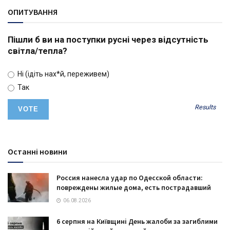
ОПИТУВАННЯ
Пішли б ви на поступки русні через відсутність
світла/тепла?
Ні (ідіть нах*й, переживем)
Так
Results
Останні новини
Россия нанесла удар по Одесской области:
повреждены жилые дома, есть пострадавший
06.08.2026
6 серпня на Київщині День жалоби за загиблими