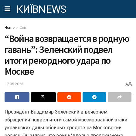
КИЇВNEWS
Home
Світ
“Война возвращается в родную
гавань”: Зеленский подвел
итоги рекордного удара по
Москве
A
17.05.2026
A
Президент Владимир Зеленский в вечернем
обращении подвел итоги самой массированной атаки
украинских дальнобойных средств на Московский
регион. Он заявил, что война "вполне предсказуемо