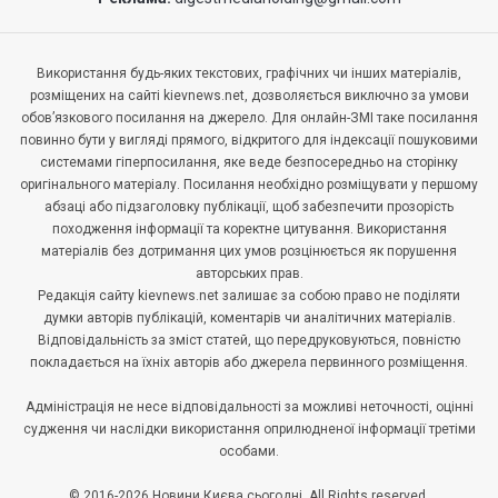
Використання будь-яких текстових, графічних чи інших матеріалів,
розміщених на сайті kievnews.net, дозволяється виключно за умови
обов’язкового посилання на джерело. Для онлайн-ЗМІ таке посилання
повинно бути у вигляді прямого, відкритого для індексації пошуковими
системами гіперпосилання, яке веде безпосередньо на сторінку
оригінального матеріалу. Посилання необхідно розміщувати у першому
абзаці або підзаголовку публікації, щоб забезпечити прозорість
походження інформації та коректне цитування. Використання
матеріалів без дотримання цих умов розцінюється як порушення
авторських прав.
Редакція сайту kievnews.net залишає за собою право не поділяти
думки авторів публікацій, коментарів чи аналітичних матеріалів.
Відповідальність за зміст статей, що передруковуються, повністю
покладається на їхніх авторів або джерела первинного розміщення.
Адміністрація не несе відповідальності за можливі неточності, оцінні
судження чи наслідки використання оприлюдненої інформації третіми
особами.
© 2016-2026 Новини Києва сьогодні. All Rights reserved.