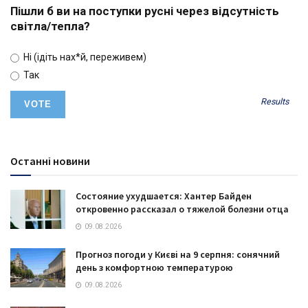
Пішли б ви на поступки русні через відсутність
світла/тепла?
Ні (ідіть нах*й, переживем)
Так
Results
Останні новини
Состояние ухудшается: Хантер Байден
откровенно рассказал о тяжелой болезни отца
09.08.2026
Прогноз погоди у Києві на 9 серпня: сонячний
день з комфортною температурою
09.08.2026