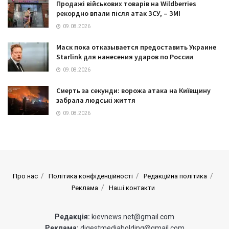
Продажі військових товарів на Wildberries
рекордно впали після атак ЗСУ, – ЗМІ
09.08.2026
Маск пока отказывается предоставить Украине
Starlink для нанесения ударов по России
09.08.2026
Смерть за секунди: ворожа атака на Київщину
забрала людські життя
09.08.2026
Про нас
Політика конфіденційності
Редакційна політика
Реклама
Наші контакти
Редакція:
kievnews.net@gmail.com
Реклама:
digestmediaholding@gmail.com