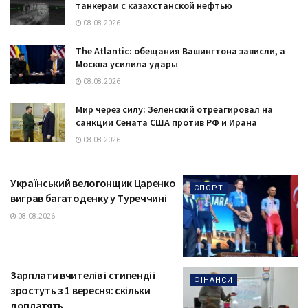
танкерам с казахстанской нефтью
08.08.2026
The Atlantic: обещания Вашингтона зависли, а
Москва усилила удары
08.08.2026
Мир через силу: Зеленский отреагировал на
санкции Сената США против РФ и Ирана
08.08.2026
Український велогонщик Царенко
СПОРТ
виграв багатоденку у Туреччині
08.08.2026
Зарплати вчителів і стипендії
ФІНАНСИ
зростуть з 1 вересня: скільки
доплатять