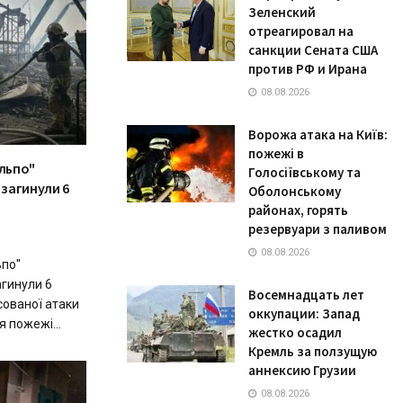
Зеленский
отреагировал на
санкции Сената США
против РФ и Ирана
08.08.2026
Ворожа атака на Київ:
пожежі в
ільпо"
Голосіївському та
 загинули 6
Оболонському
районах, горять
резервуари з паливом
08.08.2026
ьпо"
агинули 6
Восемнадцать лет
сованої атаки
оккупации: Запад
я пожежі...
жестко осадил
Кремль за ползущую
аннексию Грузии
08.08.2026