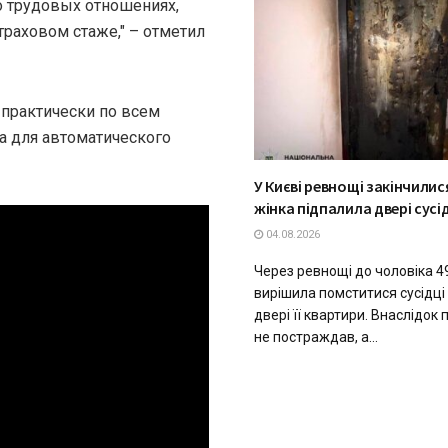
о трудовых отношениях,
траховом стаже," – отметил
 практически по всем
а для автоматического
У Києві ревнощі закінчили
жінка підпалила двері сусі
04.08.2026
Через ревнощі до чоловіка 4
вирішила помститися сусідці
двері її квартири. Внаслідок 
не постраждав, а...