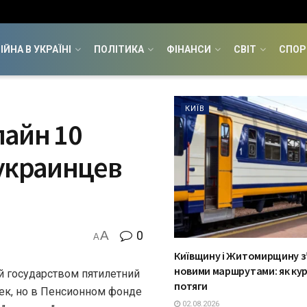
ІЙНА В УКРАЇНІ
ПОЛІТИКА
ФІНАНСИ
СВІТ
СПОР
КИЇВ
лайн 10
 украинцев
A
0
A
Київщину і Житомирщину з
новими маршрутами: як ку
й государством пятилетний
потяги
ек, но в Пенсионном фонде
02.08.2026