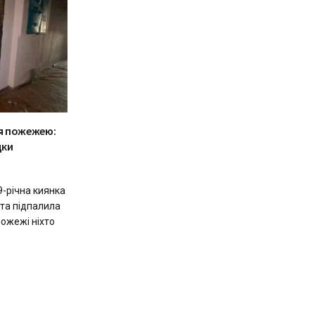
ся пожежею:
дки
9-річна киянка
 та підпалила
пожежі ніхто