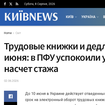
Субота, 8 Серпня, 2026
КИЇВNEWS
КИЇВ
УКРАЇНА
В
Home
Світ
Трудовые книжки и дед
июня: в ПФУ успокоили
насчет стажа
02.06.2026
До 10 июня в Украине действует отведенны
срок на электронный оборот трудовых книж