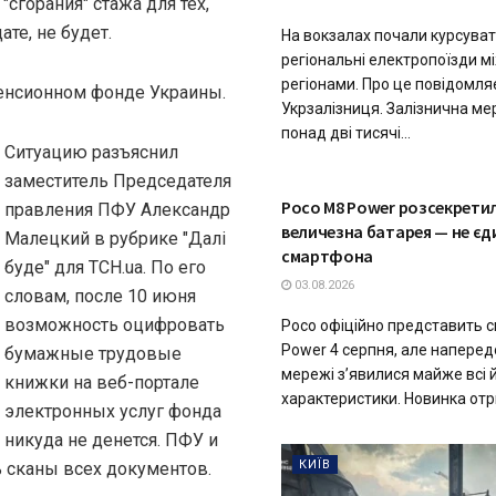
сгорания" стажа для тех,
те, не будет.
На вокзалах почали курсуват
регіональні електропоїзди мі
регіонами. Про це повідомля
Пенсионном фонде Украины.
Укрзалізниця. Залізнична ме
понад дві тисячі...
Ситуацию разъяснил
заместитель Председателя
ТЕХНОЛОГІЇ
Poco M8 Power розсекретил
правления ПФУ Александр
величезна батарея — не єд
Малецкий в рубрике "Далі
смартфона
буде" для ТСН.ua. По его
03.08.2026
словам, после 10 июня
возможность оцифровать
Poco офіційно представить 
Power 4 серпня, але наперед
бумажные трудовые
мережі з’явилися майже всі 
книжки на веб-портале
характеристики. Новинка отри
электронных услуг фонда
никуда не денется. ПФУ и
КИЇВ
 сканы всех документов.