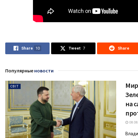
Share
10
Tweet
7
Share
Популярные
новости
Мир 
СВІТ
Зел
на 
про
08.08
Влади