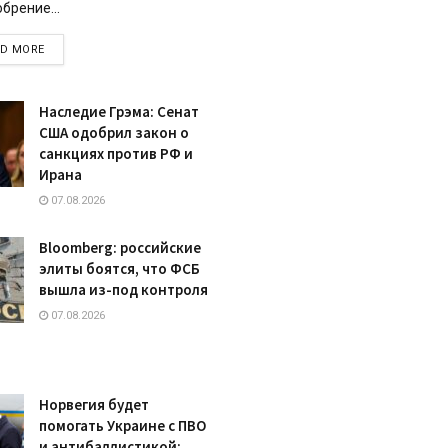
брение...
DETAILS
AD MORE
Наследие Грэма: Сенат
США одобрил закон о
санкциях против РФ и
Ирана
07.08.2026
Bloomberg: российские
элиты боятся, что ФСБ
вышла из-под контроля
07.08.2026
Норвегия будет
помогать Украине с ПВО
и антибаллистикой: