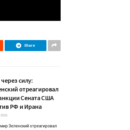
Share
через силу:
енский отреагировал
санкции Сената США
тив РФ и Ирана
.2026
мир Зеленский отреагировал