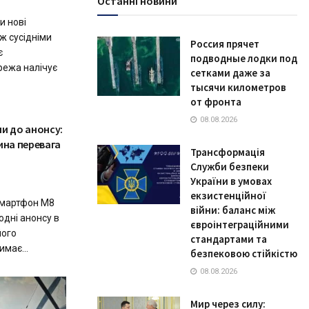
Останні новини
и нові
ж сусідніми
Россия прячет
є
подводные лодки под
режа налічує
сетками даже за
тысячи километров
от фронта
08.08.2026
и до анонсу:
ина перевага
Трансформація
Служби безпеки
України в умовах
екзистенційної
смартфон M8
війни: баланс між
одні анонсу в
євроінтеграційними
його
стандартами та
має...
безпековою стійкістю
08.08.2026
Мир через силу: