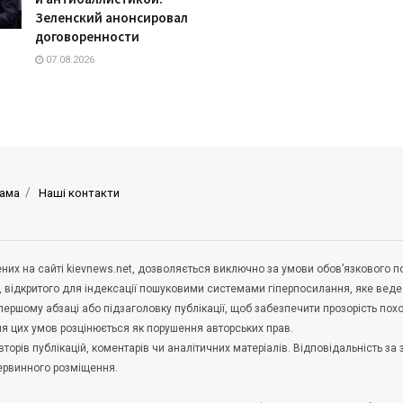
Зеленский анонсировал
договоренности
07.08.2026
ама
Наші контакти
щених на сайті kievnews.net, дозволяється виключно за умови обов’язкового 
, відкритого для індексації пошуковими системами гіперпосилання, яке вед
 першому абзаці або підзаголовку публікації, щоб забезпечити прозорість по
ня цих умов розцінюється як порушення авторських прав.
орів публікацій, коментарів чи аналітичних матеріалів. Відповідальність за 
первинного розміщення.