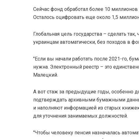
Сейчас фонд обработал более 10 миллионов
Осталось оцифровать еще около 1,5 миллион
Глобальная цель государства – сделать так,
украинцам автоматически, без походов в фон
"Если вы начали работать после 2021-го, б
нужна. Электронный реестр – это единствен
Малецкий.
А вот стаж за предыдущие годы, особенно до
подтверждать архивными бумажными данны
и наполняют информацией из старых книжек
для уточнения занимаемых должностей.
"Чтобы человеку пенсия назначалась автом