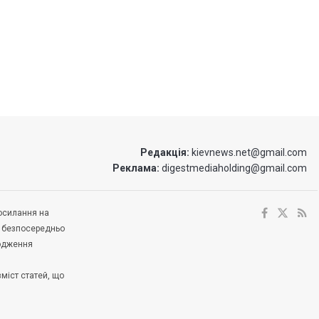
Редакція:
kievnews.net@gmail.com
Реклама:
digestmediaholding@gmail.com
посилання на
е безпосередньо
ходження
зміст статей, що