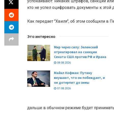
успокаивают: никаких штрафов, санкций или "
кто не успел оцифровать документы к этой да
Как передает "Хвиля", об этом сообщили в 
Это интересно
Мир через силу: Зеленский
отреагировал на санкции
Сената США против РФ и Ирана
08.08.2026
Майкл Кофман: Путину
внушают, что он побеждает, и
он дотерпит до зимы
07.08.2026
дальше в обычном режиме будет принимать