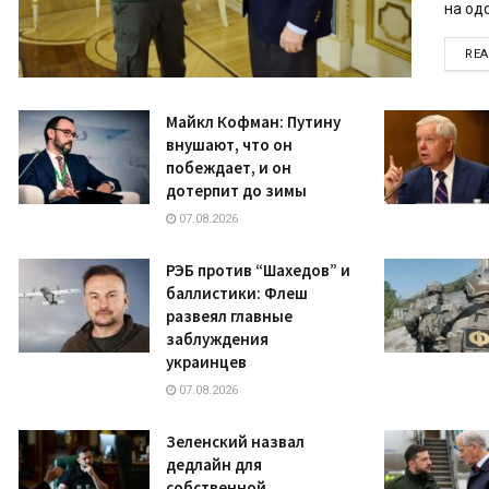
на одо
RE
Майкл Кофман: Путину
внушают, что он
побеждает, и он
дотерпит до зимы
07.08.2026
РЭБ против “Шахедов” и
баллистики: Флеш
развеял главные
заблуждения
украинцев
07.08.2026
Зеленский назвал
дедлайн для
собственной