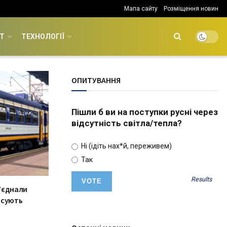
Мапа сайту
Розміщення новин
Т
ТЕХНОЛОГІЇ
ОПИТУВАННЯ
Пішли б ви на поступки русні через
відсутність світла/тепла?
Ні (ідіть нах*й, переживем)
Так
Results
’єднали
рсують