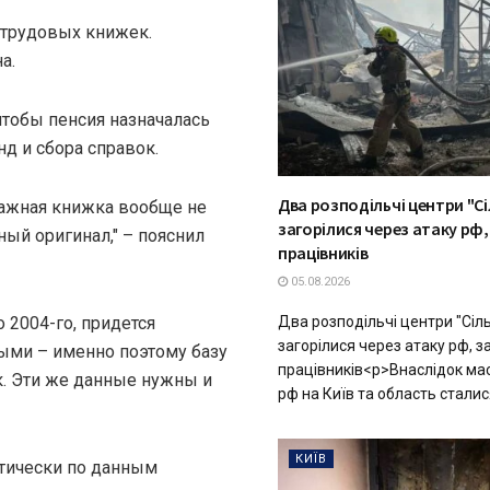
 трудовых книжек.
а.
 чтобы пенсия назначалась
д и сбора справок.
Два розподільчі центри "С
умажная книжка вообще не
загорілися через атаку рф,
ный оригинал," – пояснил
працівників
05.08.2026
Два розподільчі центри "Сіл
 2004-го, придется
загорілися через атаку рф, з
ми – именно поэтому базу
працівників<p>Внаслідок ма
. Эти же данные нужны и
рф на Київ та область сталис
КИЇВ
атически по данным