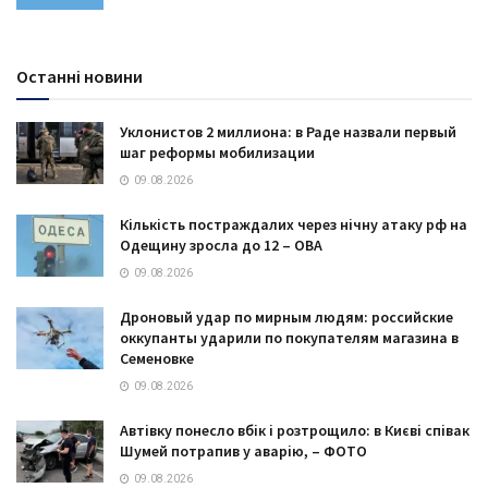
Останні новини
Уклонистов 2 миллиона: в Раде назвали первый
шаг реформы мобилизации
09.08.2026
Кількість постраждалих через нічну атаку рф на
Одещину зросла до 12 – ОВА
09.08.2026
Дроновый удар по мирным людям: российские
оккупанты ударили по покупателям магазина в
Семеновке
09.08.2026
Автівку понесло вбік і розтрощило: в Києві співак
Шумей потрапив у аварію, – ФОТО
09.08.2026