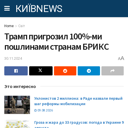
КИЇВNEWS
Home
Світ
Трамп пригрозил 100%-ми
пошлинами странам БРИКС
A
30.11.2024
A
Это интересно
Уклонистов 2 миллиона: в Раде назвали первый
шаг реформы мобилизации
09.08.2026
Гроза и жара до 33 градусов: погода в Украине 9
августа