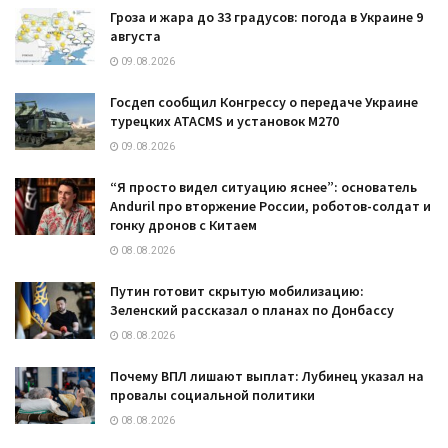
Гроза и жара до 33 градусов: погода в Украине 9
августа
09.08.2026
Госдеп сообщил Конгрессу о передаче Украине
турецких ATACMS и установок M270
09.08.2026
“Я просто видел ситуацию яснее”: основатель
Anduril про вторжение России, роботов-солдат и
гонку дронов с Китаем
08.08.2026
Путин готовит скрытую мобилизацию:
Зеленский рассказал о планах по Донбассу
08.08.2026
Почему ВПЛ лишают выплат: Лубинец указал на
провалы социальной политики
08.08.2026