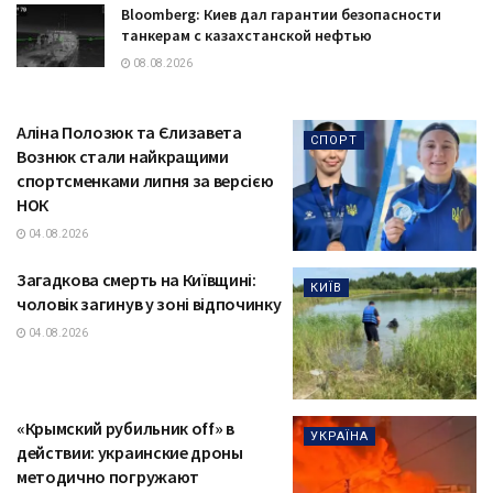
Bloomberg: Киев дал гарантии безопасности
танкерам с казахстанской нефтью
08.08.2026
Аліна Полозюк та Єлизавета
СПОРТ
Вознюк стали найкращими
спортсменками липня за версією
НОК
04.08.2026
Загадкова смерть на Київщині:
КИЇВ
чоловік загинув у зоні відпочинку
04.08.2026
«Крымский рубильник off» в
УКРАЇНА
действии: украинские дроны
методично погружают