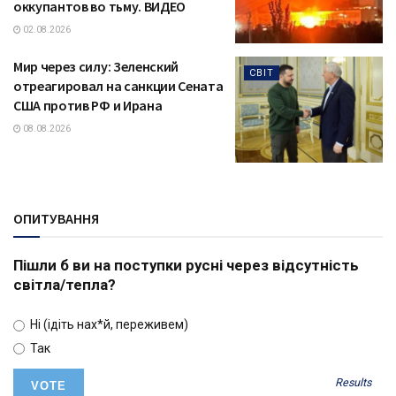
оккупантов во тьму. ВИДЕО
02.08.2026
Мир через силу: Зеленский
СВІТ
отреагировал на санкции Сената
США против РФ и Ирана
08.08.2026
ОПИТУВАННЯ
Пішли б ви на поступки русні через відсутність
світла/тепла?
Ні (ідіть нах*й, переживем)
Так
Results