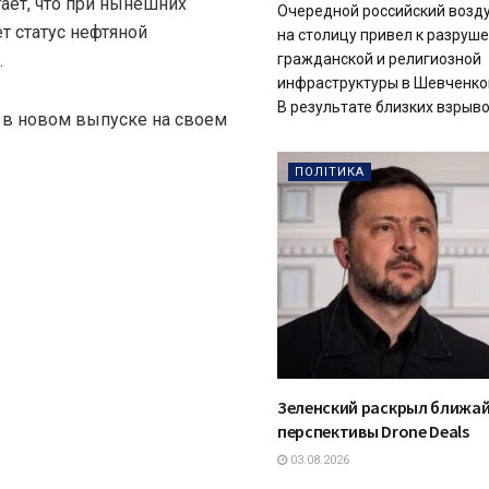
тает, что при нынешних
Очередной российский возд
т статус нефтяной
на столицу привел к разруш
.
гражданской и религиозной
инфраструктуры в Шевченко
В результате близких взрывов
л в новом выпуске на своем
ПОЛІТИКА
Зеленский раскрыл ближа
перспективы Drone Deals
03.08.2026