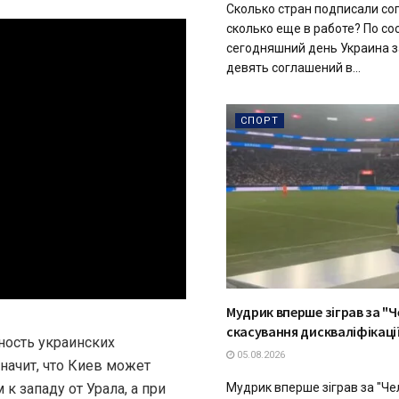
Сколько стран подписали со
сколько еще в работе? По со
сегодняшний день Украина 
девять соглашений в...
СПОРТ
Мудрик вперше зіграв за "Че
скасування дискваліфікаці
ность украинских
05.08.2026
начит, что Киев может
 западу от Урала, а при
Мудрик вперше зіграв за "Чел