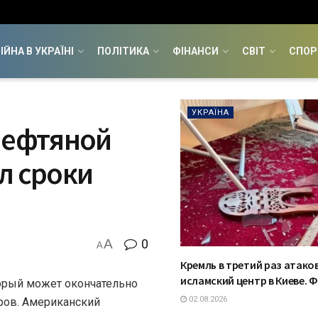
ІЙНА В УКРАЇНІ
ПОЛІТИКА
ФІНАНСИ
СВІТ
СПОР
УКРАЇНА
нефтяной
л сроки
A
0
A
Кремль в третий раз атако
исламский центр в Киеве. 
торый может окончательно
02.08.2026
ров. Американский