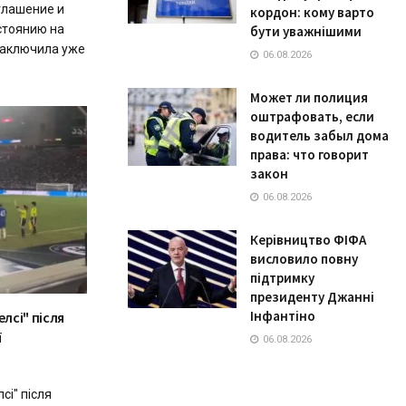
глашение и
кордон: кому варто
стоянию на
бути уважнішими
заключила уже
06.08.2026
Может ли полиция
оштрафовать, если
водитель забыл дома
права: что говорит
закон
06.08.2026
Керівництво ФІФА
висловило повну
підтримку
президенту Джанні
Інфантіно
лсі" після
ї
06.08.2026
сі" після