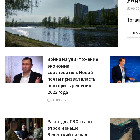
06.08
Тотал
RE
Война на уничтожение
экономик:
сооснователь Новой
почты призвал власть
повторить решения
2022 года
06.08.2026
Ракет для ПВО стало
втрое меньше:
Зеленский назвал