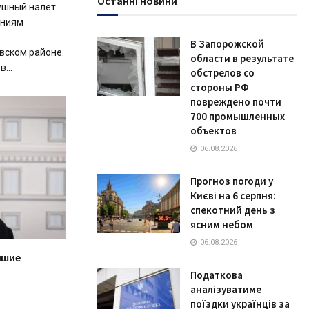
Останні новини
ушный налет
ениям
В Запорожской
вском районе.
области в результате
...
обстрелов со
стороны РФ
повреждено почти
700 промышленных
объектов
06.08.2026
Прогноз погоди у
Києві на 6 серпня:
спекотний день з
ясним небом
06.08.2026
йшие
Податкова
аналізуватиме
поїздки українців за