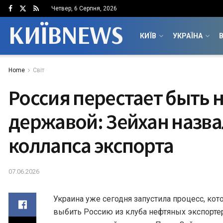
Четвер, 6 Серпня, 2026
КИЇВNEWS
КИЇВ
УКРАЇНА
В
Home
Світ
Россия перестает быть 
державой: Зейхан назва
коллапса экспорта
07.06.2026
Украина уже сегодня запустила процесс, ко
выбить Россию из клуба нефтяных экспорте