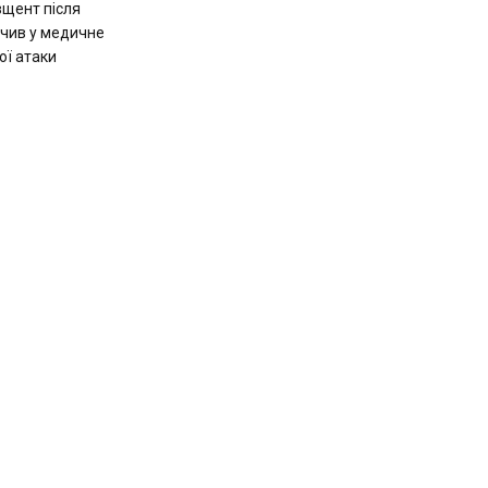
вщент після
лучив у медичне
ої атаки