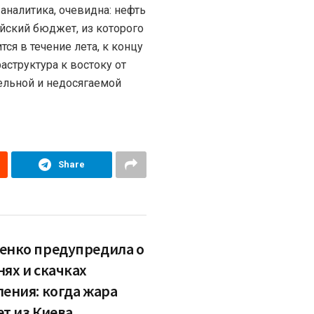
аналитика, очевидна: нефть
йский бюджет, из которого
тся в течение лета, к концу
аструктура к востоку от
дельной и недосягаемой
Share
енко предупредила о
нях и скачках
ления: когда жара
ет из Киева