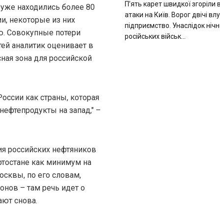
П’ять карет швидкої згоріли 
 уже находились более 80
атаки на Київ. Ворог двічі в
и, некоторые из них
підприємство. Унаслідок нічн
ю. Совокупные потери
російських військ...
ей аналитик оценивает в
асная зона для российской
оссии как страны, которая
нефтепродукты на запад," –
ия российских нефтяников
ртостане как минимум на
осквы, по его словам,
онов – там речь идет о
ают снова.