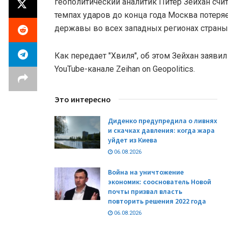
геополитический аналитик Питер Зейхан счи
темпах ударов до конца года Москва потеряе
державы во всех западных регионах страны
Как передает "Хвиля", об этом Зейхан заяви
YouTube-канале Zeihan on Geopolitics.
Это интересно
Диденко предупредила о ливнях
и скачках давления: когда жара
уйдет из Киева
06.08.2026
Война на уничтожение
экономик: сооснователь Новой
почты призвал власть
повторить решения 2022 года
06.08.2026