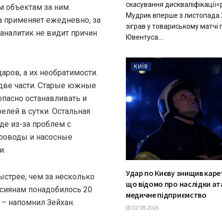
скасування дискваліфікації
 объектам за ним.
Мудрик вперше з листопада 
а применяет ежедневно, за
зіграв у товариському матчі 
 аналитик не видит причин
Ювентуса....
КИЇВ
аров, а их необратимости.
 две части. Старые южные
пасно останавливать и
релей в сутки. Остальная
де из-за проблем с
роводы и насосные
и.
Удар по Києву знищив каре
ыстрее, чем за несколько
що відомо про наслідки ат
ссиянам понадобилось 20
медичне підприємство
 – напомнил Зейхан.
02.08.2026