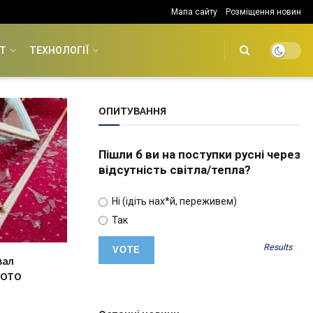
Мапа сайту
Розміщення новин
Т
ТЕХНОЛОГІЇ
ОПИТУВАННЯ
Пішли б ви на поступки русні через
відсутність світла/тепла?
Ні (ідіть нах*й, переживем)
Так
Results
вал
ФОТО