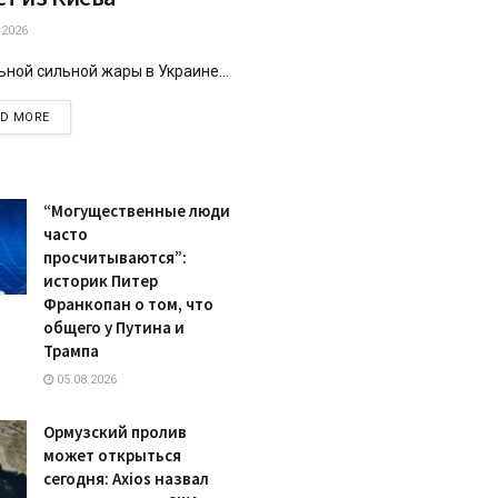
.2026
ьной сильной жары в Украине...
DETAILS
AD MORE
“Могущественные люди
часто
просчитываются”:
историк Питер
Франкопан о том, что
общего у Путина и
Трампа
05.08.2026
Ормузский пролив
может открыться
сегодня: Axios назвал