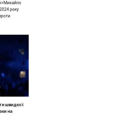
<p>Михайло
2024 року
проти
ти швидкої:
аки на