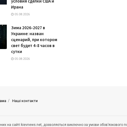
условия сделки США и
Ирана
05.08.2026
Зима 2026-2027 в
Украине: назван
сценарий, при котором
свет будет 4-8 часов в
сутки
05.08.2026
ама
Наші контакти
щених на сайті kievnews.net, дозволяється виключно за умови обов’язкового 