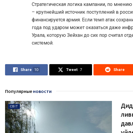
Стратегическая логика кампании, по мнению 
– крупнейший источник поступлений в росси
финансируется армия. Если темп атак сохрани
года под ударом может оказаться даже инфр
Урала, которую Зейхан до сих пор считал от
системой.
Share
10
Tweet
7
Share
Популярные
новости
Дид
СВІТ
лив
дав
уйд