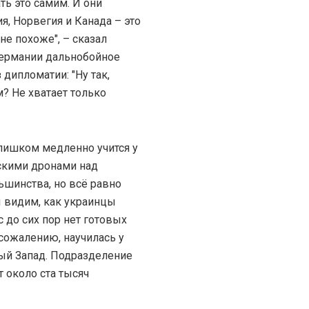
ть это самим. И они
я, Норвегия и Канада – это
не похоже", – сказал
Германии дальнобойное
 дипломатии: "Ну так,
? Не хватает только
слишком медленно учится у
скими дронами над
ьшинства, но всё равно
ы видим, как украинцы
с до сих пор нет готовых
 сожалению, научилась у
ый Запад. Подразделение
т около ста тысяч
.