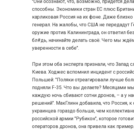
"Они осознают, что, возможно, придется дела
способны. Экономики стран ЕС плюс Британи
карликовая Россия на их фоне. Даже близко 
генерал. На жалобы, что США не передадут 
оружие против Калининграда, он ответил без
бл#дь, начинайте делать своё. Чего мы ждём
уверенности в себе".
При этом оба эксперта признали, что Запад 
Киева. Ходжес вспомнил инцидент с россий
Польшей: "Поляки отреагировали лучше бол
подняли F-35. Что вы делаете? Месяцами м
каждую ночь сбивают сотни дронов, – а у на
решений". МакГлинн добавила, что Россия, к
украинцев гораздо больше, чем коллективн
российской армии "Рубикон", которое готови
операторов дронов, она привела как пример