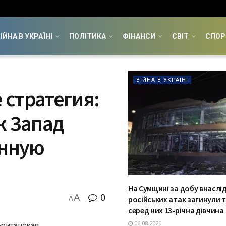
ІЙНА В УКРАЇНІ
ПОЛІТИКА
ФІНАНСИ
СВІТ
СПОР
ВІЙНА В УКРАЇНІ
 стратегия:
к Запад
енную
На Сумщині за добу внаслі
A
0
російських атак загинули 
A
серед них 13-річна дівчина
06.08.2026
британская