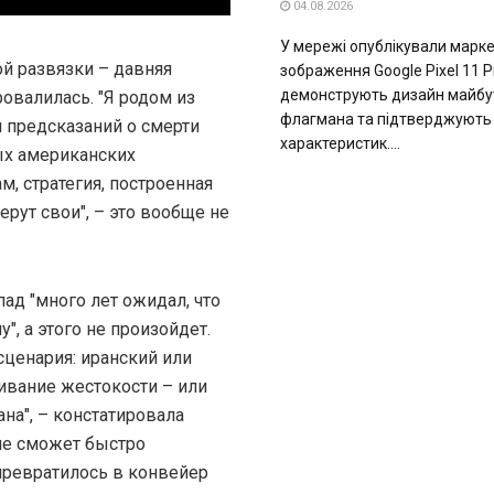
04.08.2026
У мережі опублікували марке
й развязки – давняя
зображення Google Pixel 11 Pr
демонструють дизайн майбу
овалилась. "Я родом из
флагмана та підтверджують 
 предсказаний о смерти
характеристик....
ых американских
м, стратегия, построенная
берут свои", – это вообще не
пад "много лет ожидал, что
, а этого не произойдет.
сценария: иранский или
ивание жестокости – или
ана", – констатировала
не сможет быстро
превратилось в конвейер