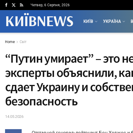
Четвер, 6 Серпня, 2026
КИЇВNEWS
КИЇВ
УКРАЇНА
В
Home
Світ
“Путин умирает” – это не
эксперты объяснили, ка
сдает Украину и собств
безопасность
14.05.2026
Отставной генерал-лейтенант Бен Ходжес и 