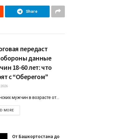
Share
оговая передаст
обороны данные
ин 18-60 лет: что
рят с “Оберегом”
.2026
ских мужчин в возрасте от...
DETAILS
AD MORE
От Башкортостана до