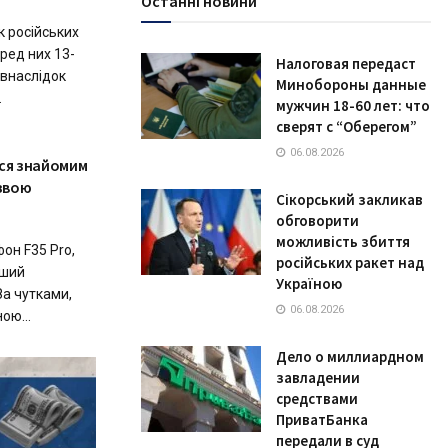
Останні новини
к російських
ред них 13-
Налоговая передаст
 внаслідок
Минобороны данные
.
мужчин 18-60 лет: что
сверят с “Оберегом”
06.08.2026
ися знайомим
звою
Сікорський закликав
обговорити
можливість збиття
он F35 Pro,
російських ракет над
ьший
Україною
За чутками,
06.08.2026
ою...
Дело о миллиардном
завладении
средствами
ПриватБанка
передали в суд