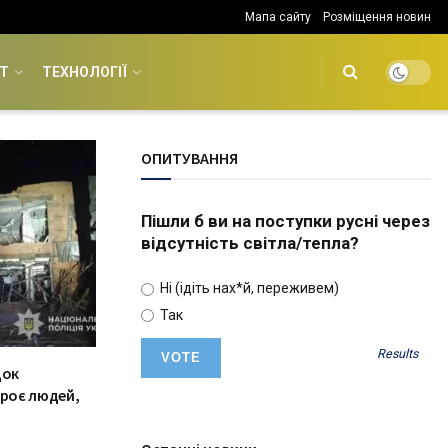
Мапа сайту
Розміщення новин
Т
ТЕХНОЛОГІЇ
ОПИТУВАННЯ
Пішли б ви на поступки русні через
відсутність світла/тепла?
Ні (ідіть нах*й, переживем)
Так
Results
док
троє людей,