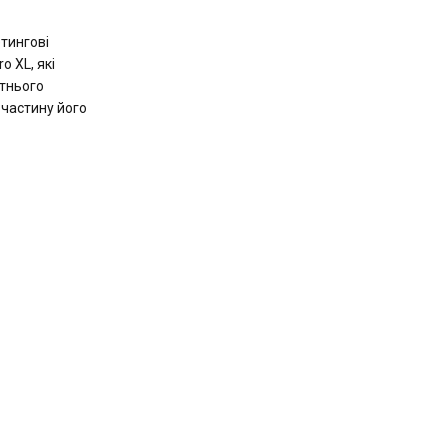
тингові
o XL, які
тнього
частину його