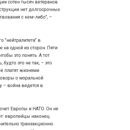
ции сотен тысяч ветеранов
струкции нет долгосрочных
твования с кем-либо", –
о "нейтралитета" в
 на одной из сторон. Пяти
тобы это понять. А тот
 будто это не так, – это
неё платят жизнями
зговоры о моральной
 – война ведется в
счет Европы и НАТО. Он не
ает: европейцы наконец
чительно транзакционно.