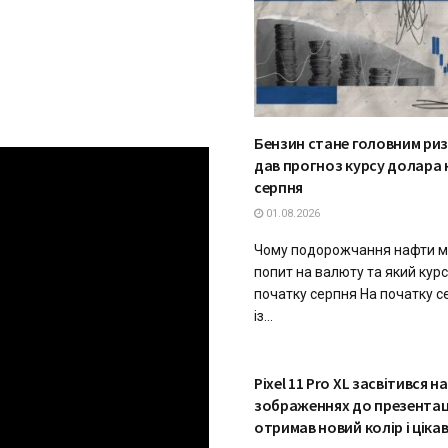
Бензин стане головним риз
дав прогноз курсу долара
серпня
01.08.2026
Чому подорожчання нафти м
попит на валюту та який курс
початку серпня На початку 
із...
ТЕХНОЛОГІЇ
Pixel 11 Pro XL засвітився н
зображеннях до презентац
отримав новий колір і ціка