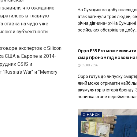
заявили, что ожидание
На Сумщині за добу внаслідо
евратилось в главную
атак загинули троє людей, се
а ставка на чудо уже
річна дівчина<p>На Сумщині
російських обстрілів за добу..
ической субъектности.
говоре экспертов с Silicon
ТЕХНОЛОГІЇ
Oppo F35 Pro може виявит
ка США в Европе в 2014-
смартфоном під новою на
рудник CSIS и
05.08.2026
"Russia's War" и "Memory
Oppo готує до випуску смартф
який може отримати найбіл
акумулятор в історії бренду. 
новинка стане перейменован
ФІНАНСИ