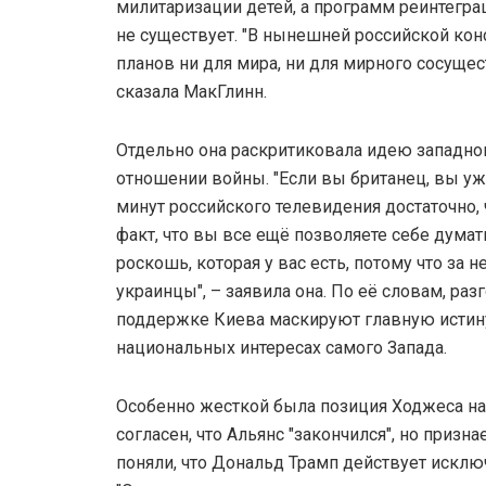
милитаризации детей, а программ реинтегра
не существует. "В нынешней российской кон
планов ни для мира, ни для мирного сосущес
сказала МакГлинн.
Отдельно она раскритиковала идею западног
отношении войны. "Если вы британец, вы уже
минут российского телевидения достаточно, ч
факт, что вы все ещё позволяете себе думать,
роскошь, которая у вас есть, потому что за 
украинцы", – заявила она. По её словам, ра
поддержке Киева маскируют главную истину
национальных интересах самого Запада.
Особенно жесткой была позиция Ходжеса на
согласен, что Альянс "закончился", но призн
поняли, что Дональд Трамп действует исклю