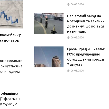
06.08.2026
Напівголий заїзд на
мотоциклі та заклики
до інтиму: що коїться
на вулицях
иком: банкір
06.08.2026
 на початок
Грозы, град и шквалы:
ГСЧС предупредило
об ухудшении погоды
оже посилити
7 августа
 очікується на
06.08.2026
серпня одним
а офіційних
ії: флагман
ву функцію