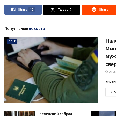
Share
10
Tweet
7
Share
Популярные
новости
Нал
СВІТ
Мин
мужч
све
06.08
Украин
RE
Зеленский собрал