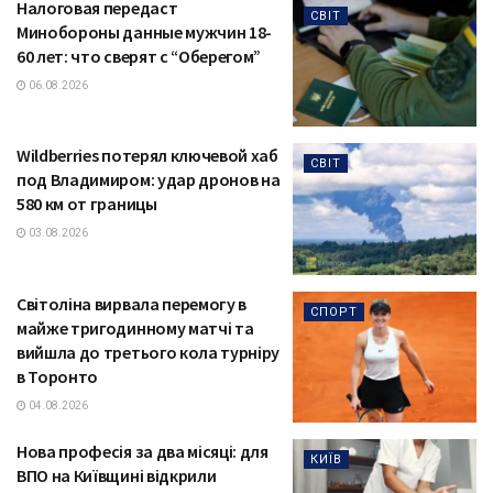
Налоговая передаст
СВІТ
Минобороны данные мужчин 18-
60 лет: что сверят с “Оберегом”
06.08.2026
Wildberries потерял ключевой хаб
СВІТ
под Владимиром: удар дронов на
580 км от границы
03.08.2026
Світоліна вирвала перемогу в
СПОРТ
майже тригодинному матчі та
вийшла до третього кола турніру
в Торонто
04.08.2026
Нова професія за два місяці: для
КИЇВ
ВПО на Київщині відкрили