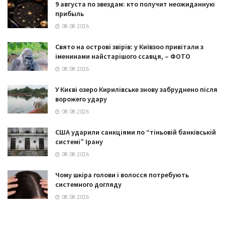
9 августа по звездам: кто получит неожиданную
прибыль
08.08.2026
Свято на острові звірів: у Київзоо привітали з
іменинами найстарішого ссавця, – ФОТО
08.08.2026
У Києві озеро Кирилівське знову забруднено після
ворожего удару
08.08.2026
США ударили санкціями по “тіньовій банківській
системі” Ірану
08.08.2026
Чому шкіра голови і волосся потребують
системного догляду
08.08.2026