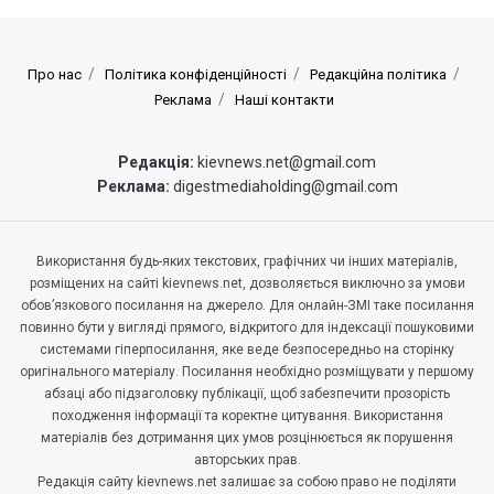
Про нас
Політика конфіденційності
Редакційна політика
Реклама
Наші контакти
Редакція:
kievnews.net@gmail.com
Реклама:
digestmediaholding@gmail.com
Використання будь-яких текстових, графічних чи інших матеріалів,
розміщених на сайті kievnews.net, дозволяється виключно за умови
обов’язкового посилання на джерело. Для онлайн-ЗМІ таке посилання
повинно бути у вигляді прямого, відкритого для індексації пошуковими
системами гіперпосилання, яке веде безпосередньо на сторінку
оригінального матеріалу. Посилання необхідно розміщувати у першому
абзаці або підзаголовку публікації, щоб забезпечити прозорість
походження інформації та коректне цитування. Використання
матеріалів без дотримання цих умов розцінюється як порушення
авторських прав.
Редакція сайту kievnews.net залишає за собою право не поділяти