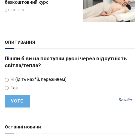
безкоштовний курс
07.08.2026
ОПИТУВАННЯ
Пішли б ви на поступки русні через відсутність
світла/тепла?
Ні (ідіть нах*й, переживем)
Так
Results
Останні новини