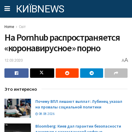
КИЇВNEWS
Home
Світ
На Pornhub распространяется
«коронавирусное» порно
A
12.03.2020
A
Это интересно
Почему ВПЛ лишают выплат: Лубинец указал
на провалы социальной политики
08.08.2026
Bloomberg: Киев дал гарантии безопасности
танкерам с казахстанской нефтью