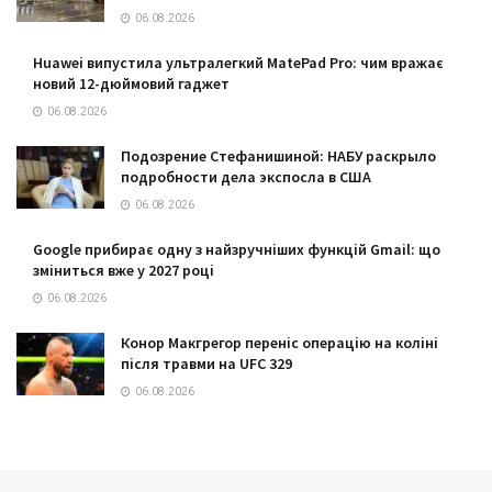
06.08.2026
Huawei випустила ультралегкий MatePad Pro: чим вражає
новий 12-дюймовий гаджет
06.08.2026
Подозрение Стефанишиной: НАБУ раскрыло
подробности дела экспосла в США
06.08.2026
Google прибирає одну з найзручніших функцій Gmail: що
зміниться вже у 2027 році
06.08.2026
Конор Макгрегор переніс операцію на коліні
після травми на UFC 329
06.08.2026