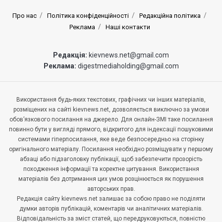
Про нас
Політика конфіденційності
Редакційна політика
Реклама
Наші контакти
Редакція:
kievnews.net@gmail.com
Реклама:
digestmediaholding@gmail.com
Використання будь-яких текстових, графічних чи інших матеріалів,
розміщених на сайті kievnews.net, дозволяється виключно за умови
обов’язкового посилання на джерело. Для онлайн-ЗМІ таке посилання
повинно бути у вигляді прямого, відкритого для індексації пошуковими
системами гіперпосилання, яке веде безпосередньо на сторінку
оригінального матеріалу. Посилання необхідно розміщувати у першому
абзаці або підзаголовку публікації, щоб забезпечити прозорість
походження інформації та коректне цитування. Використання
матеріалів без дотримання цих умов розцінюється як порушення
авторських прав.
Редакція сайту kievnews.net залишає за собою право не поділяти
думки авторів публікацій, коментарів чи аналітичних матеріалів.
Відповідальність за зміст статей, що передруковуються, повністю