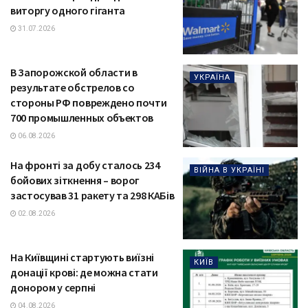
виторгу одного гіганта
31.07.2026
В Запорожской области в
УКРАЇНА
результате обстрелов со
стороны РФ повреждено почти
700 промышленных объектов
06.08.2026
На фронті за добу сталось 234
ВІЙНА В УКРАЇНІ
бойових зіткнення – ворог
застосував 31 ракету та 298 КАБів
02.08.2026
На Київщині стартують виїзні
КИЇВ
донації крові: де можна стати
донором у серпні
04.08.2026