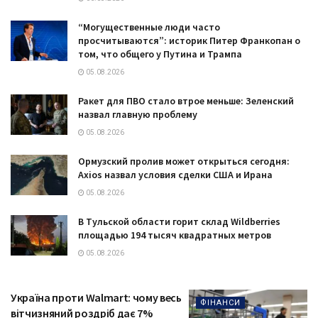
“Могущественные люди часто
просчитываются”: историк Питер Франкопан о
том, что общего у Путина и Трампа
05.08.2026
Ракет для ПВО стало втрое меньше: Зеленский
назвал главную проблему
05.08.2026
Ормузский пролив может открыться сегодня:
Axios назвал условия сделки США и Ирана
05.08.2026
В Тульской области горит склад Wildberries
площадью 194 тысяч квадратных метров
05.08.2026
Україна проти Walmart: чому весь
ФІНАНСИ
вітчизняний роздріб дає 7%