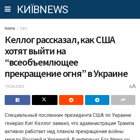
КИЇВNEWS
Home
Світ
Келлог рассказал, как США
хотят выйти на
“всеобъемлющее
прекращение огня” в Украине
A
19.04.2025
A
Специальный посланник президента США по Украине
генерал Кит Келлог заявил, что администрация Трампа
активно работает над планом прекращения войны
между Россией и Украиной. В интервью Fox News он