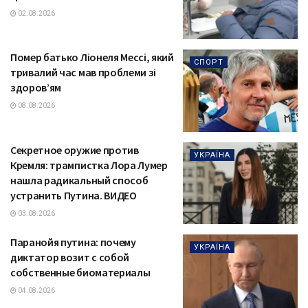
02.08.2026
Помер батько Ліонеля Мессі, який
СПОРТ
тривалий час мав проблеми зі
здоров’ям
08.08.2026
Секретное оружие против
УКРАЇНА
Кремля: трампистка Лора Лумер
нашла радикальный способ
устранить Путина. ВИДЕО
03.08.2026
Паранойя путина: почему
УКРАЇНА
диктатор возит с собой
собственные биоматериалы
04.08.2026