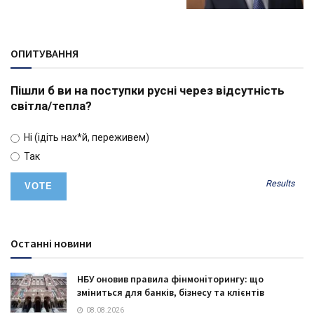
ОПИТУВАННЯ
Пішли б ви на поступки русні через відсутність
світла/тепла?
Ні (ідіть нах*й, переживем)
Так
Results
Останні новини
НБУ оновив правила фінмоніторингу: що
зміниться для банків, бізнесу та клієнтів
08.08.2026