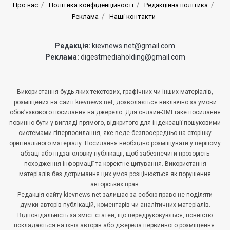
Про нас
Політика конфіденційності
Редакційна політика
Реклама
Наші контакти
Редакція:
kievnews.net@gmail.com
Реклама:
digestmediaholding@gmail.com
Використання будь-яких текстових, графічних чи інших матеріалів,
розміщених на сайті kievnews.net, дозволяється виключно за умови
обов’язкового посилання на джерело. Для онлайн-ЗМІ таке посилання
повинно бути у вигляді прямого, відкритого для індексації пошуковими
системами гіперпосилання, яке веде безпосередньо на сторінку
оригінального матеріалу. Посилання необхідно розміщувати у першому
абзаці або підзаголовку публікації, щоб забезпечити прозорість
походження інформації та коректне цитування. Використання
матеріалів без дотримання цих умов розцінюється як порушення
авторських прав.
Редакція сайту kievnews.net залишає за собою право не поділяти
думки авторів публікацій, коментарів чи аналітичних матеріалів.
Відповідальність за зміст статей, що передруковуються, повністю
покладається на їхніх авторів або джерела первинного розміщення.