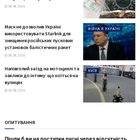
08.08.2026
Маск не дозволив Україні
ВІЙНА В УКРАЇНІ
використовувати Starlink для
знищення російських пускових
установок балістичних ракет
08.08.2026
Напівголий заїзд на мотоциклі та
КИЇВ
заклики до інтиму: що коїться на
вулицях
06.08.2026
ОПИТУВАННЯ
Пішли б ви на поступки русні через відсутність