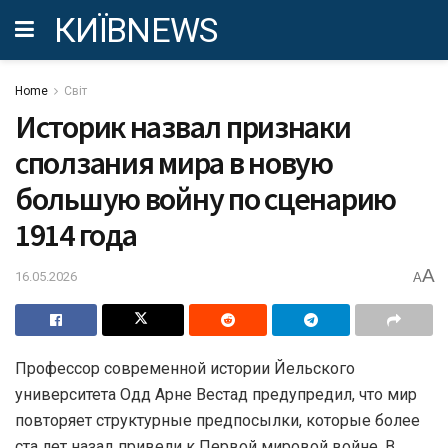
КИЇВNEWS
Home
Світ
Историк назвал признаки
сползания мира в новую
большую войну по сценарию
1914 года
A
16.05.2026
A
Профессор современной истории Йельского
университета Одд Арне Вестад предупредил, что мир
повторяет структурные предпосылки, которые более
ста лет назад привели к Первой мировой войне. В