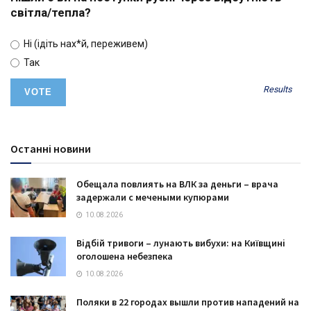
світла/тепла?
Ні (ідіть нах*й, переживем)
Так
Results
Останні новини
Обещала повлиять на ВЛК за деньги – врача
задержали с ​мечеными купюрами
10.08.2026
Відбій тривоги – лунають вибухи: на Київщині
оголошена небезпека
10.08.2026
Поляки в 22 городах вышли против нападений на