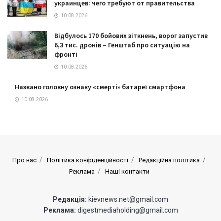
украинцев: чего требуют от правительства
10.08.2026
Відбулось 170 бойових зіткнень, ворог запустив
6,3 тис. дронів – Генштаб про ситуацію на
фронті
10.08.2026
Названо головну ознаку «смерті» батареї смартфона
10.08.2026
Про нас
Політика конфіденційності
Редакційна політика
Реклама
Наші контакти
Редакція:
kievnews.net@gmail.com
Реклама:
digestmediaholding@gmail.com