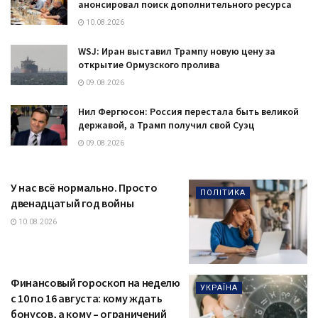
анонсировал поиск дополнительного ресурса
10.08.2026
WSJ: Иран выставил Трампу новую цену за
открытие Ормузского пролива
09.08.2026
Нил Фергюсон: Россия перестала быть великой
державой, а Трамп получил свой Суэц
09.08.2026
У нас всё нормально. Просто
ПОЛІТИКА
двенадцатый год войны
10.08.2026
Финансовый гороскоп на неделю
УКРАЇНА
с 10 по 16 августа: кому ждать
бонусов, а кому – ограничений