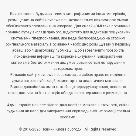
Використання будь-яких текстових, графічних чи інших матеріалів,
розміщених на сайті kievnews.net, дозволяється виключно за умови
обов’язкового посилання на джерело. Для онлайн-ЗМІ таке посилання
повинно бути у вигляді прямого, відкритого для індексації пошуковими
системами гіперпосилання, яке веде безпосередньо на сторінку
оригінального матеріалу. Посилання необхідно розміщувати у першому
абзаці або підзаголовку публікації, щоб забезпечити прозорість
походження інформації та коректне цитування. Використання
матеріалів без дотримання цих умов розцінюється як порушення
авторських прав.
Редакція сайту kievnews.net залишає за собою право не поділяти
думки авторів публікацій, коментарів чи аналітичних матеріалів.
Відповідальність за зміст статей, що передруковуються, повністю
покладається на їхніх авторів або джерела первинного розміщення.
Адміністрація не несе відповідальності за можливі неточності, оцінні
судження чи наслідки використання оприлюдненої інформації третіми
особами.
© 2016-2026 Новини Києва сьогодні. All Rights reserved.