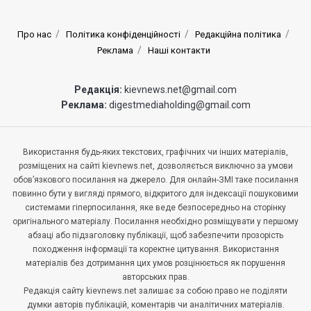
Про нас
Політика конфіденційності
Редакційна політика
Реклама
Наші контакти
Редакція:
kievnews.net@gmail.com
Реклама:
digestmediaholding@gmail.com
Використання будь-яких текстових, графічних чи інших матеріалів,
розміщених на сайті kievnews.net, дозволяється виключно за умови
обов’язкового посилання на джерело. Для онлайн-ЗМІ таке посилання
повинно бути у вигляді прямого, відкритого для індексації пошуковими
системами гіперпосилання, яке веде безпосередньо на сторінку
оригінального матеріалу. Посилання необхідно розміщувати у першому
абзаці або підзаголовку публікації, щоб забезпечити прозорість
походження інформації та коректне цитування. Використання
матеріалів без дотримання цих умов розцінюється як порушення
авторських прав.
Редакція сайту kievnews.net залишає за собою право не поділяти
думки авторів публікацій, коментарів чи аналітичних матеріалів.