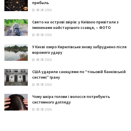
прибыль
08.08.2026
Свято на острові звірів: у Київзоо привітали з
іменинами найстарішого ссавця, – ФОТО
08.08.2026
У Києві озеро Кирилівське знову забруднено після
ворожего удару
08.08.2026
США ударили санкціями по “тіньовій банківській
системі” Ірану
08.08.2026
Чому шкіра голови і волосся потребують
системного догляду
08.08.2026