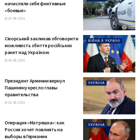
начисляли себе фиктивные
«боевые»
03.08.2026
Сікорський закликав обговорити
ВІЙНА В УКРАЇНІ
можливість збиття російських
ракет над Україною
06.08.2026
Президент Армении вернул
УКРАЇНА
Пашиняну кресло главы
правительства
02.08.2026
Операция «Матрешка»: как
УКРАЇНА
Россия хочет повлиять на
выборы в Германии