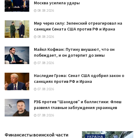
Москва усилила удары
08.08.2026
Мир через силу: Зеленский отреагировал на
санкции Сената США против РФ и Ирана
08.08.2026
Майкл Кофман: Путину внушают, что он
побеждает, и он дотерпит до зимы
07.08.2026
Наследие Грэма: Сенат США одобрил закон о
санкциях против РФ и Ирана
07.08.2026
РЭБ против “Шахедов” и баллистики: Флеш
развеял главные заблуждения украинцев
07.08.2026
Финансисты воинской части
УКРАЇНА