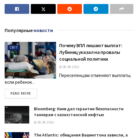
Популярные
новости
Почему ВПЛ лишают выплат:
СВІТ
Лубинец указал на провалы
социальной политики
08.08.2026
Переселенцам отменяют выплаты,
если ребенок...
DETAILS
READ MORE
Bloomberg: Киев дал гарантии безопасности
танкерам с казахстанской нефтью
08.08.2026
The Atlantic: обещания Вашингтона зависли, а