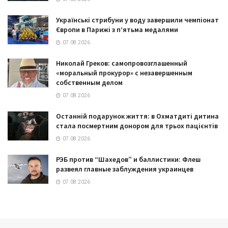
Українські стрибуни у воду завершили чемпіонат
Європи в Парижі з п’ятьма медалями
07.08.2026
Николай Греков: самопровозглашенный
«моральный прокурор» с незавершенным
собственным делом
07.08.2026
Останній подарунок життя: в Охматдиті дитина
стала посмертним донором для трьох пацієнтів
07.08.2026
РЭБ против “Шахедов” и баллистики: Флеш
развеял главные заблуждения украинцев
07.08.2026