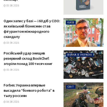
05.08.2026
Один запис у базі — і 60 діб у СІЗО:
КИЇВ
як київський бізнесмен став
фігурантом міжнародного
скандалу
03.08.2026
Російський удар знищив
ВІЙНА В УКРАЇНІ
резервний склад BookChef:
згоріли понад 100 тисяч книг
05.08.2026
Forbes: Украина впервые
СВІТ
высадила “боевого робота” в
тылу россиян
04.08.2026