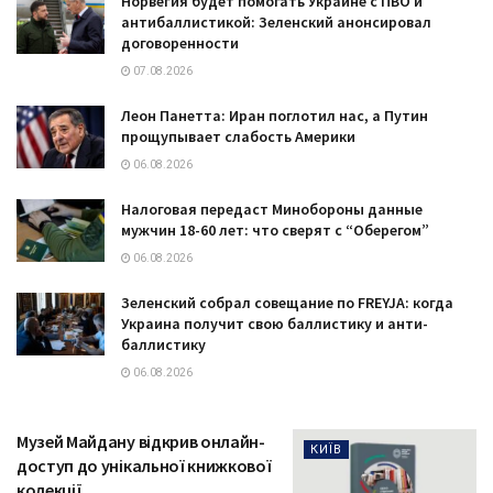
Норвегия будет помогать Украине с ПВО и
антибаллистикой: Зеленский анонсировал
договоренности
07.08.2026
Леон Панетта: Иран поглотил нас, а Путин
прощупывает слабость Америки
06.08.2026
Налоговая передаст Минобороны данные
мужчин 18-60 лет: что сверят с “Оберегом”
06.08.2026
Зеленский собрал совещание по FREYJA: когда
Украина получит свою баллистику и анти-
баллистику
06.08.2026
Музей Майдану відкрив онлайн-
КИЇВ
доступ до унікальної книжкової
колекції