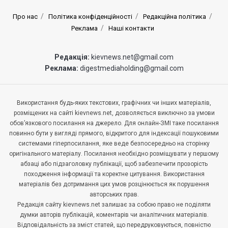
Про нас
Політика конфіденційності
Редакційна політика
Реклама
Наші контакти
Редакція:
kievnews.net@gmail.com
Реклама:
digestmediaholding@gmail.com
Використання будь-яких текстових, графічних чи інших матеріалів,
розміщених на сайті kievnews.net, дозволяється виключно за умови
обов’язкового посилання на джерело. Для онлайн-ЗМІ таке посилання
повинно бути у вигляді прямого, відкритого для індексації пошуковими
системами гіперпосилання, яке веде безпосередньо на сторінку
оригінального матеріалу. Посилання необхідно розміщувати у першому
абзаці або підзаголовку публікації, щоб забезпечити прозорість
походження інформації та коректне цитування. Використання
матеріалів без дотримання цих умов розцінюється як порушення
авторських прав.
Редакція сайту kievnews.net залишає за собою право не поділяти
думки авторів публікацій, коментарів чи аналітичних матеріалів.
Відповідальність за зміст статей, що передруковуються, повністю