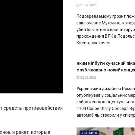
31.07.2026
Подозреваемому грозит пож
заключение Мужчина, котор
убил 55-летнего врача-хирур
прохождения ВЛК в Подоль
Киева, заключен...
ТЕХНОЛОГІЇ
Яким міг бути сучасний піка
опубліковано новий конце
02.08.2026
Український дизайнер Роман
опублікував у соціальних м
зображення концептуального
ет средств противодействия
1104 Coupe Utility Concept. В
автомобіль створили у співпра
онов и ракет, которые
УКРАЇНА