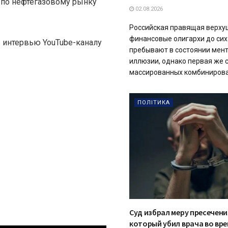
т по нефтегазовому рынку
02.08.2026
Российская правящая верху
финансовые олигархи до сих
 в интервью YouTube-каналу
пребывают в состоянии мен
иллюзии, однако первая же 
массированных комбинирова
ПОЛІТИКА
Суд избрал меру пресечени
который убил врача во вре