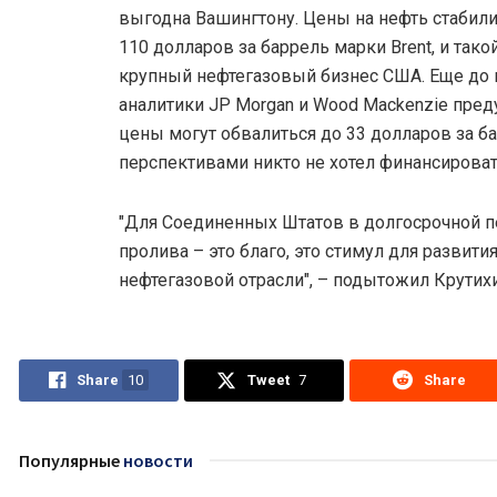
выгодна Вашингтону. Цены на нефть стабил
110 долларов за баррель марки Brent, и тако
крупный нефтегазовый бизнес США. Еще до 
аналитики JP Morgan и Wood Mackenzie преду
цены могут обвалиться до 33 долларов за ба
перспективами никто не хотел финансирова
"Для Соединенных Штатов в долгосрочной 
пролива – это благо, это стимул для развит
нефтегазовой отрасли", – подытожил Крутихи
Share
10
Tweet
7
Share
Популярные
новости