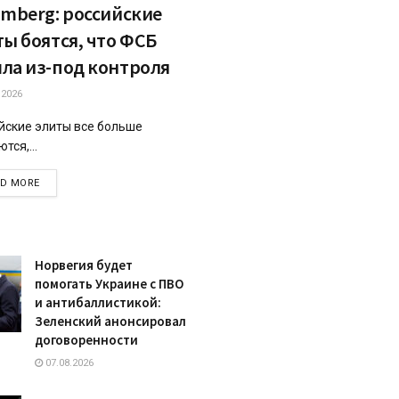
omberg: российские
ты боятся, что ФСБ
ла из-под контроля
.2026
йские элиты все больше
тся,...
DETAILS
AD MORE
Норвегия будет
помогать Украине с ПВО
и антибаллистикой:
Зеленский анонсировал
договоренности
07.08.2026