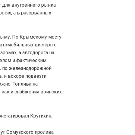
т для внутреннего рынка.
стях, а в разорванных
рыму. По Крымскому мосту
втомобильных цистерн с
аромах, а автодорога на
релом и фактическим
ов по железнодорожной
, и вскоре подвезти
ожно. Топлива на
, как и снабжения воинских
констатировал Крутихин.
руг Ормузского пролива