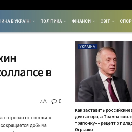
ІЙНА В УКРАЇНІ
ПОЛІТИКА
ФІНАНСИ
СВІТ
СПОР
УКРАЇНА
хин
коллапсе в
A
0
A
Как заставить российские
диктатора, а Трампа «мол
ю отрезан от поставок
тряпочку» – рецепт от Вл
в сокращается добыча
Огрызко