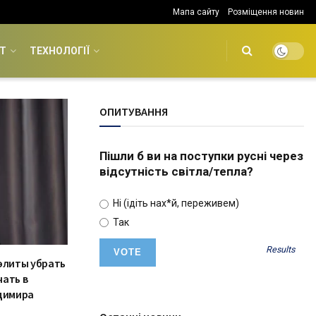
Мапа сайту
Розміщення новин
Т
ТЕХНОЛОГІЇ
ОПИТУВАННЯ
Пішли б ви на поступки русні через
відсутність світла/тепла?
Ні (ідіть нах*й, переживем)
Так
Results
 элиты убрать
чать в
адимира