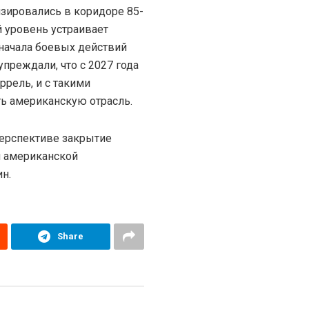
изировались в коридоре 85-
й уровень устраивает
начала боевых действий
преждали, что с 2027 года
ррель, и с такими
ть американскую отрасль.
перспективе закрытие
ия американской
н.
Share