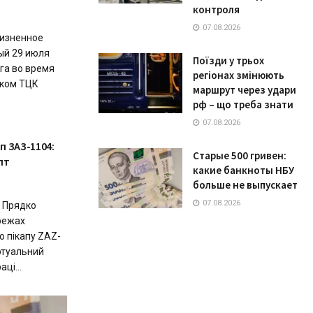
контроля
07.08.2026
изненное
ый 29 июля
Поїзди у трьох
га во время
регіонах змінюють
ском ТЦК
маршрут через удари
рф – що треба знати
07.08.2026
п ЗАЗ-1104:
Старые 500 гривен:
пт
какие банкноты НБУ
больше не выпускает
07.08.2026
 Прядко
ережах
 пікапу ZAZ-
іртуальний
ці...