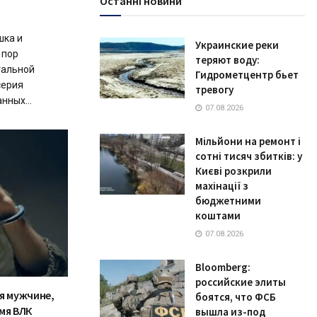
Останні новини
шка и
Украинские реки
 пор
теряют воду:
тальной
Гидрометцентр бьет
серия
тревогу
нных...
07.08.2026
Мільйони на ремонт і
сотні тисяч збитків: у
Києві розкрили
махінації з
бюджетними
коштами
07.08.2026
Bloomberg:
российские элиты
я мужчине,
боятся, что ФСБ
мя ВЛК
вышла из-под