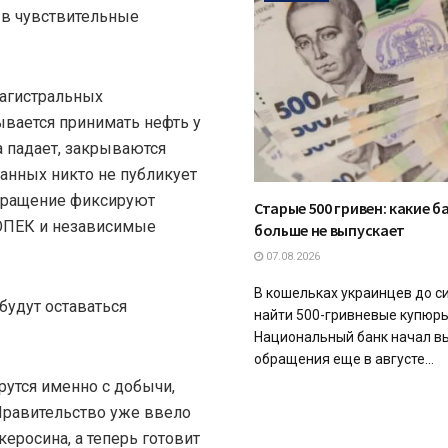
 в чувствительные
магистральных
ывается принимать нефть у
 падает, закрываются
анных никто не публикует
сокращение фиксируют
Старые 500 гривен: какие 
 ОПЕК и независимые
больше не выпускает
07.08.2026
В кошельках украинцев до с
 будут оставаться
найти 500-гривневые купюры
Национальный банк начал в
обращения еще в августе...
ерутся именно с добычи,
Правительство уже ввело
керосина, а теперь готовит