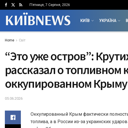
П’ятниця, 7 Серпня, 2026
КИЇВNEWS
КИЇВ
УКРАЇНА
В
Home
Світ
“Это уже остров”: Крути
рассказал о топливном 
оккупированном Крыму
05.06.2026
Оккупированный Крым фактически полность
топлива, а в России из-за украинских ударо