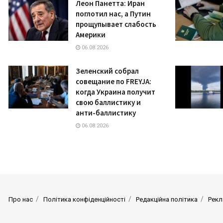
Леон Панетта: Иран
поглотил нас, а Путин
прощупывает слабость
Америки
06.08.2026
Зеленский собрал
совещание по FREYJA:
когда Украина получит
свою баллистику и
анти-баллистику
06.08.2026
Про нас
Політика конфіденційності
Редакційна політика
Рекл