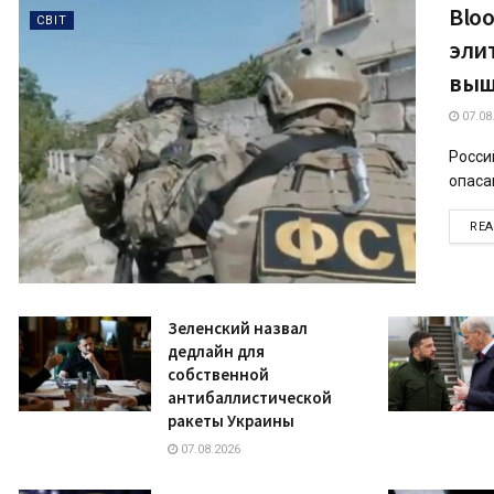
Blo
СВІТ
эли
выш
07.08
Росси
опасаю
RE
Зеленский назвал
дедлайн для
собственной
антибаллистической
ракеты Украины
07.08.2026