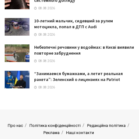
системного догляду
08.08.2026
10-летний мальчик, сидевший за рулем
мотоцикла, попал в ДТП с Audi
08.08.2026
Небезпечні речовини у водоймах: в Києві виявили
повторне забруднення
08.08.2026
“Занимаемся бумажками, а летит реальная
ракета”: Зеленский о лицензиях на Patriot
08.08.2026
Про нас
Політика конфіденційності
Редакційна політика
Реклама
Наші контакти