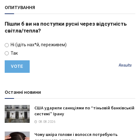
ОПИТУВАННЯ
Пішли б ви на поступки русні через відсутність
світла/тепла?
Ні (ідіть нах*й, переживем)
Так
Results
Останні новини
США ударили санкціями по “тіньовій банківській
системі” Ірану
08.08.2026
Чому шкіра голови і волосся потребують