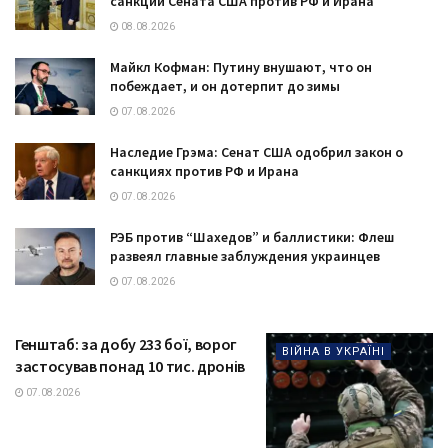
санкции Сената США против РФ и Ирана
08.08.2026
Майкл Кофман: Путину внушают, что он
побеждает, и он дотерпит до зимы
07.08.2026
Наследие Грэма: Сенат США одобрил закон о
санкциях против РФ и Ирана
07.08.2026
РЭБ против “Шахедов” и баллистики: Флеш
развеял главные заблуждения украинцев
07.08.2026
Генштаб: за добу 233 бої, ворог
ВІЙНА В УКРАЇНІ
застосував понад 10 тис. дронів
07.08.2026