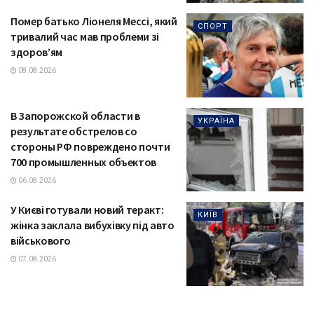
Помер батько Ліонеля Мессі, який
СПОРТ
тривалий час мав проблеми зі
здоров’ям
08.08.2026
В Запорожской области в
УКРАЇНА
результате обстрелов со
стороны РФ повреждено почти
700 промышленных объектов
06.08.2026
У Києві готували новий теракт:
КИЇВ
жінка заклала вибухівку під авто
військового
07.08.2026