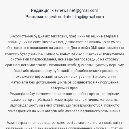
Редакція:
kievnews.net@gmail.com
Реклама:
digestmediaholding@gmail.com
Використання будь-яких текстових, графічних чи інших матеріалів,
розміщених на сайті kievnews.net, дозволяється виключно за умови
обов’язкового посилання на джерело. Для онлайн-ЗМІ таке посилання
повинно бути у вигляді прямого, відкритого для індексації пошуковими
системами гіперпосилання, яке веде безпосередньо на сторінку
оригінального матеріалу. Посилання необхідно розміщувати у першому
абзаці або підзаголовку публікації, щоб забезпечити прозорість
походження інформації та коректне цитування. Використання
матеріалів без дотримання цих умов розцінюється як порушення
авторських прав.
Редакція сайту kievnews.net залишає за собою право не поділяти
думки авторів публікацій, коментарів чи аналітичних матеріалів.
Відповідальність за зміст статей, що передруковуються, повністю
покладається на їхніх авторів або джерела первинного розміщення.
Адміністрація не несе відповідальності за можливі неточності, оцінні
судження чи наслідки використання оприлюдненої інформації третіми