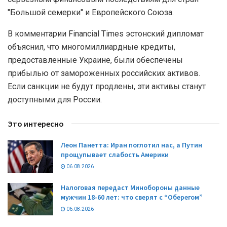
"Большой семерки" и Европейского Союза.
В комментарии Financial Times эстонский дипломат
объяснил, что многомиллиардные кредиты,
предоставленные Украине, были обеспечены
прибылью от замороженных российских активов.
Если санкции не будут продлены, эти активы станут
доступными для России.
Это интересно
Леон Панетта: Иран поглотил нас, а Путин
прощупывает слабость Америки
06.08.2026
Налоговая передаст Минобороны данные
мужчин 18-60 лет: что сверят с “Оберегом”
06.08.2026