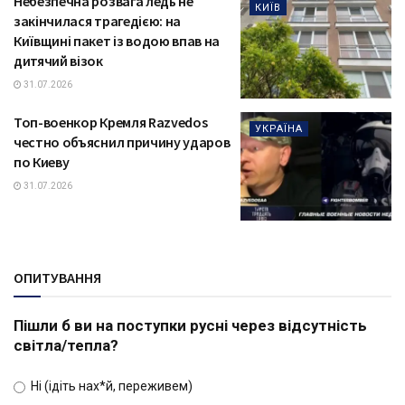
Небезпечна розвага ледь не
КИЇВ
закінчилася трагедією: на
Київщині пакет із водою впав на
дитячий візок
31.07.2026
Топ-военкор Кремля Razvedos
УКРАЇНА
честно объяснил причину ударов
по Киеву
31.07.2026
ОПИТУВАННЯ
Пішли б ви на поступки русні через відсутність
світла/тепла?
Ні (ідіть нах*й, переживем)