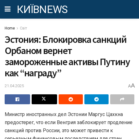
КИЇВNEWS
Home
Світ
Эстония: Блокировка санкций
Орбаном вернет
замороженные активы Путину
как “награду”
A
21.04.2025
A
Министр иностранных дел Эстонии Маргус Цахкна
предостерег, что если Венгрия заблокирует продление
санкций против России, это может привести к
серьезным финансовым последствиям для стран