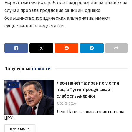
Еврокомиссия уже работает над резервным планом на
случай провала продления санкций, однако
большинство юридических альтернатив имеют
существенные недостатки.
Популярные
новости
Леон Панетта: Иран поглотил
СВІТ
нас, а Путин прощупывает
слабость Америки
06.08.2026
Леон Панетта возглавлял сначала
ЦРУ,...
DETAILS
READ MORE