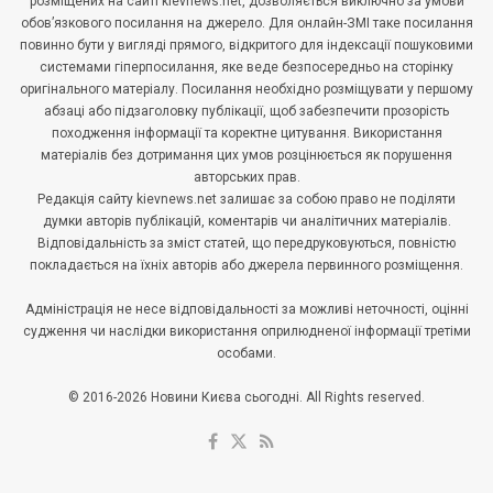
розміщених на сайті kievnews.net, дозволяється виключно за умови
обов’язкового посилання на джерело. Для онлайн-ЗМІ таке посилання
повинно бути у вигляді прямого, відкритого для індексації пошуковими
системами гіперпосилання, яке веде безпосередньо на сторінку
оригінального матеріалу. Посилання необхідно розміщувати у першому
абзаці або підзаголовку публікації, щоб забезпечити прозорість
походження інформації та коректне цитування. Використання
матеріалів без дотримання цих умов розцінюється як порушення
авторських прав.
Редакція сайту kievnews.net залишає за собою право не поділяти
думки авторів публікацій, коментарів чи аналітичних матеріалів.
Відповідальність за зміст статей, що передруковуються, повністю
покладається на їхніх авторів або джерела первинного розміщення.
Адміністрація не несе відповідальності за можливі неточності, оцінні
судження чи наслідки використання оприлюдненої інформації третіми
особами.
© 2016-2026 Новини Києва сьогодні. All Rights reserved.