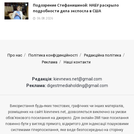
Подозрение Стефанишиной: НАБУ раскрыло
подробности дела экспосла в США
06.08.2026
Про нас
Політика конфіденційності
Редакційна політика
Реклама
Наші контакти
Редакція:
kievnews.net@gmail.com
Реклама:
digestmediaholding@gmail.com
Використання будь-яких текстових, графічних чи інших матеріалів,
розміщених на сайті kievnews.net, дозволяється виключно за умови
обов’язкового посилання на джерело. Для онлайн-ЗМІ таке посилання
повинно бути у вигляді прямого, відкритого для індексації пошуковими
системами гіперпосилання, яке веде безпосередньо на сторінку