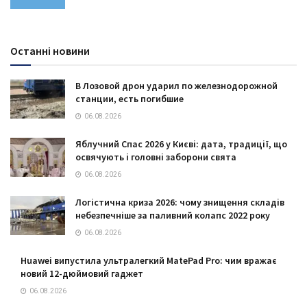
Останні новини
В Лозовой дрон ударил по железнодорожной
станции, есть погибшие
06.08.2026
Яблучний Спас 2026 у Києві: дата, традиції, що
освячують і головні заборони свята
06.08.2026
Логістична криза 2026: чому знищення складів
небезпечніше за паливний колапс 2022 року
06.08.2026
Huawei випустила ультралегкий MatePad Pro: чим вражає
новий 12-дюймовий гаджет
06.08.2026