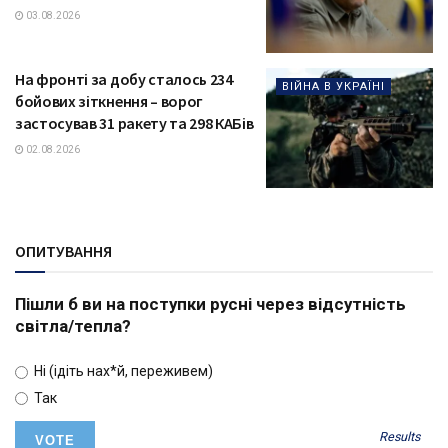
03.08.2026
На фронті за добу сталось 234
ВІЙНА В УКРАЇНІ
бойових зіткнення – ворог
застосував 31 ракету та 298 КАБів
02.08.2026
ОПИТУВАННЯ
Пішли б ви на поступки русні через відсутність
світла/тепла?
Ні (ідіть нах*й, переживем)
Так
Results