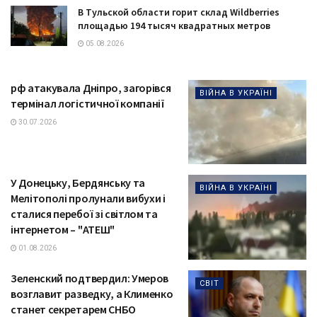
В Тульской области горит склад Wildberries
площадью 194 тысяч квадратных метров
05.08.2026
рф атакувала Дніпро, загорівся
ВІЙНА В УКРАЇНІ
термінал логістичної компанії
30.07.2026
У Донецьку, Бердянську та
ВІЙНА В УКРАЇНІ
Мелітополі пролунали вибухи і
сталися перебої зі світлом та
інтернетом – "АТЕШ"
01.08.2026
Зеленский подтвердил: Умеров
СВІТ
возглавит разведку, а Клименко
станет секретарем СНБО