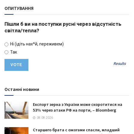
ОПИТУВАННЯ
Пішли б ви на поступки русні через відсутність
світла/тепла?
Ні (ідіть нах*й, переживем)
Так
Results
Останні новини
Експорт зерна з України може скоротитися на
53% через атаки РФ на порти, – Bloomberg
08.08.2026
Старшего брата с ожогами спасли, младший