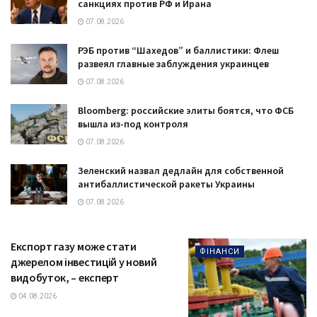
санкциях против РФ и Ирана
07.08.2026
РЭБ против “Шахедов” и баллистики: Флеш
развеял главные заблуждения украинцев
07.08.2026
Bloomberg: российские элиты боятся, что ФСБ
вышла из-под контроля
07.08.2026
Зеленский назвал дедлайн для собственной
антибаллистической ракеты Украины
07.08.2026
Експорт газу може стати
ФІНАНСИ
джерелом інвестицій у новий
видобуток, – експерт
04.08.2026