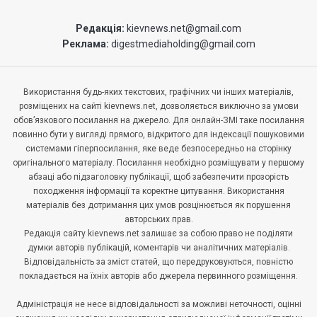
Редакція:
kievnews.net@gmail.com
Реклама:
digestmediaholding@gmail.com
Використання будь-яких текстових, графічних чи інших матеріалів,
розміщених на сайті kievnews.net, дозволяється виключно за умови
обов’язкового посилання на джерело. Для онлайн-ЗМІ таке посилання
повинно бути у вигляді прямого, відкритого для індексації пошуковими
системами гіперпосилання, яке веде безпосередньо на сторінку
оригінального матеріалу. Посилання необхідно розміщувати у першому
абзаці або підзаголовку публікації, щоб забезпечити прозорість
походження інформації та коректне цитування. Використання
матеріалів без дотримання цих умов розцінюється як порушення
авторських прав.
Редакція сайту kievnews.net залишає за собою право не поділяти
думки авторів публікацій, коментарів чи аналітичних матеріалів.
Відповідальність за зміст статей, що передруковуються, повністю
покладається на їхніх авторів або джерела первинного розміщення.
Адміністрація не несе відповідальності за можливі неточності, оцінні