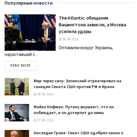
Популярные
новости
The Atlantic: обещания
СВІТ
Вашингтона зависли, а Москва
усилила удары
08.08.2026
Оптимизм вокруг Украины,
нараставший с...
DETAILS
READ MORE
Мир через силу: Зеленский отреагировал на
санкции Сената США против РФ и Ирана
08.08.2026
Майкл Кофман: Путину внушают, что он
побеждает, и он дотерпит до зимы
07.08.2026
Наследие Грэма: Сенат США одобрил закон о