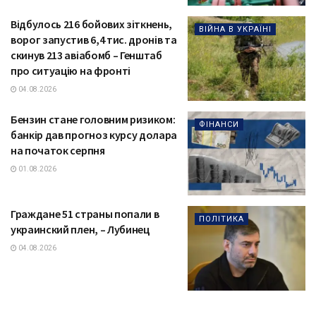
Відбулось 216 бойових зіткнень,
ВІЙНА В УКРАЇНІ
ворог запустив 6,4 тис. дронів та
скинув 213 авіабомб – Генштаб
про ситуацію на фронті
04.08.2026
Бензин стане головним ризиком:
ФІНАНСИ
банкір дав прогноз курсу долара
на початок серпня
01.08.2026
Граждане 51 страны попали в
ПОЛІТИКА
украинский плен, – Лубинец
04.08.2026