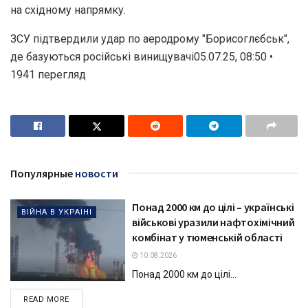
на східному напрямку.
ЗСУ підтвердили удар по аеродрому "Борисоглєбськ",
де базуються російські винищувачі05.07.25, 08:50 •
1941 перегляд
Популярные
новости
Понад 2000 км до цілі – українські
ВІЙНА В УКРАЇНІ
військові уразили нафтохімічний
комбінат у тюменській області
10.08.2026
Понад 2000 км до цілі...
DETAILS
READ MORE