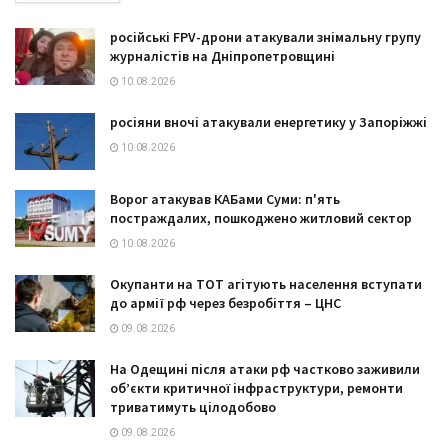
російські FPV-дрони атакували знімальну групу
журналістів на Дніпропетровщині
10.08.2026
росіяни вночі атакували енергетику у Запоріжжі
10.08.2026
Ворог атакував КАБами Суми: п'ять
постраждалих, пошкоджено житловий сектор
10.08.2026
Окупанти на ТОТ агітують населення вступати
до армії рф через безробіття – ЦНС
09.08.2026
На Одещині після атаки рф частково заживили
обʼєкти критичної інфраструктури, ремонти
триватимуть цілодобово
09.08.2026