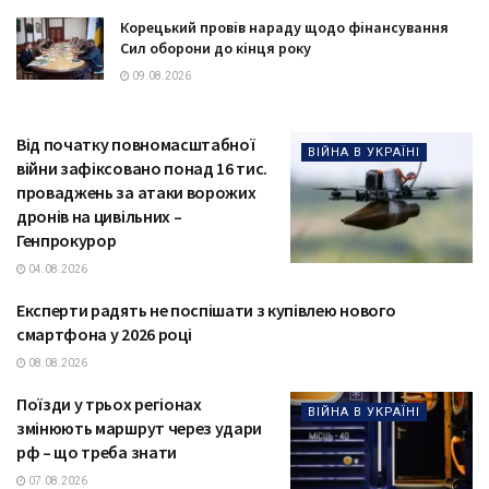
Корецький провів нараду щодо фінансування
Сил оборони до кінця року
09.08.2026
Від початку повномасштабної
ВІЙНА В УКРАЇНІ
війни зафіксовано понад 16 тис.
проваджень за атаки ворожих
дронів на цивільних –
Генпрокурор
04.08.2026
Експерти радять не поспішати з купівлею нового
ТЕХНОЛОГІЇ
смартфона у 2026 році
08.08.2026
Поїзди у трьох регіонах
ВІЙНА В УКРАЇНІ
змінюють маршрут через удари
рф – що треба знати
07.08.2026