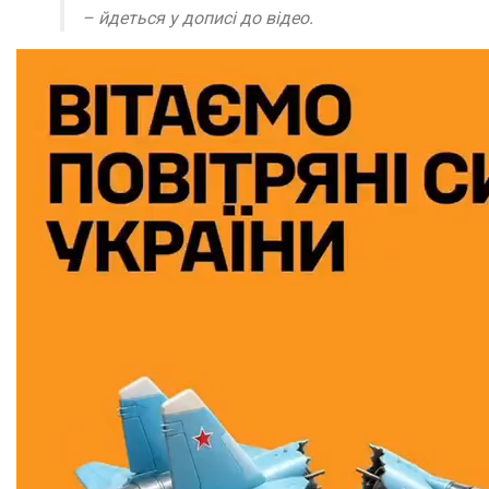
– йдеться у дописі до відео.