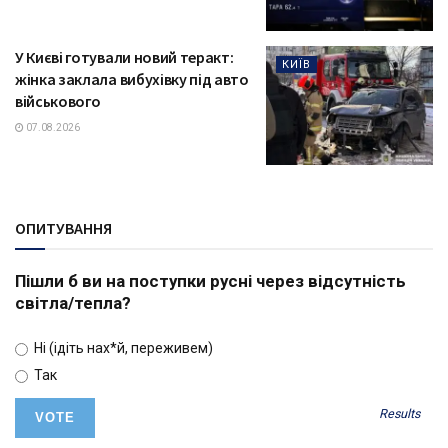
У Києві готували новий теракт:
КИЇВ
жінка заклала вибухівку під авто
військового
07.08.2026
ОПИТУВАННЯ
Пішли б ви на поступки русні через відсутність
світла/тепла?
Ні (ідіть нах*й, переживем)
Так
Results