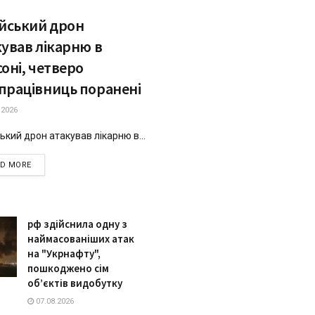
ійський дрон
кував лікарню в
оні, четверо
працівниць поранені
.2026
ький дрон атакував лікарню в...
DETAILS
AD MORE
рф здійснила одну з
наймасованіших атак
на "Укрнафту",
пошкоджено сім
об’єктів видобутку
07.08.2026