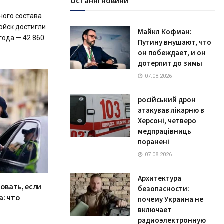
Останні новини
ного состава
ойск достигли
Майкл Кофман:
года — 42 860
Путину внушают, что
он побеждает, и он
дотерпит до зимы
07.08.2026
російський дрон
атакував лікарню в
Херсоні, четверо
медпрацівниць
поранені
07.08.2026
Архитектура
овать, если
безопасности:
а: что
почему Украина не
включает
радиоэлектронную