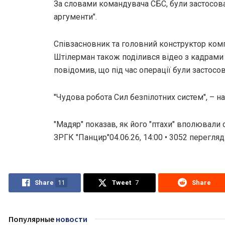
За словами командувача СБС, були застосова
аргументи".
Співзасновник та головний конструктор компа
Штілерман також поділився відео з кадрами
повідомив, що під час операції були застосов
"Чудова робота Сил безпілотних систем", – н
"Мадяр" показав, як його "птахи" вполювали
ЗРГК "Панцир"04.06.26, 14:00 • 3052 перегля
Share
11
Tweet
7
Share
Популярные
новости