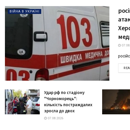
рос
ВІЙНА В УКРАЇНІ
ата
Херс
мед
07.08
російс
RE
Удар рф по стадіону
"Чорноморець":
кількість постраждалих
зросла до двох
07.08.2026