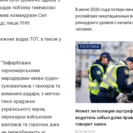
 водах поблизу тимчасово
В июле 2026 года потери лич
домив командувач Сил
российских оккупационных в
ді, пише УНН.
рекордного уровня с начала 
человек....
режних водах ТОТ, а також у
ПОЛІТИКА
"Зафарбовані
чорноморськими
мародерами назви суден-
суховантажів і танкерів та
вимкнені радари, з метою
тихої крадіжки
українського зерна,
Может ли полиция оштраф
перекидки військових
водитель забыл дома прав
говорит закон
вантажів та горючки, вже
не передбачають ні
06.08.2026