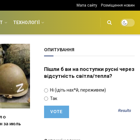
Мапа сайту
Розміщення новин
Т
ТЕХНОЛОГІЇ
ОПИТУВАННЯ
Пішли б ви на поступки русні через
відсутність світла/тепла?
Ні (ідіть нах*й, переживем)
Так
Results
л о
н за июль