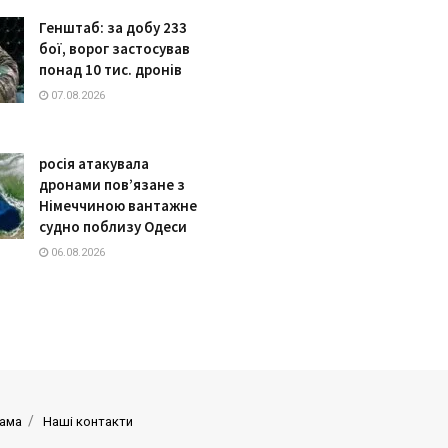
Генштаб: за добу 233
бої, ворог застосував
понад 10 тис. дронів
07.08.2026
росія атакувала
дронами пов’язане з
Німеччиною вантажне
судно поблизу Одеси
06.08.2026
ама
Наші контакти