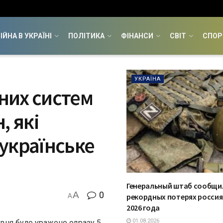
ІЙНА В УКРАЇНІ
ПОЛІТИКА
ФІНАНСИ
СВІТ
СПОР
УКРАЇНА
тних систем
, які
українське
Генеральный штаб сообщи
A
0
рекордных потерях россия
A
2026 года
01.08.2026
рвня було уражено одразу 5