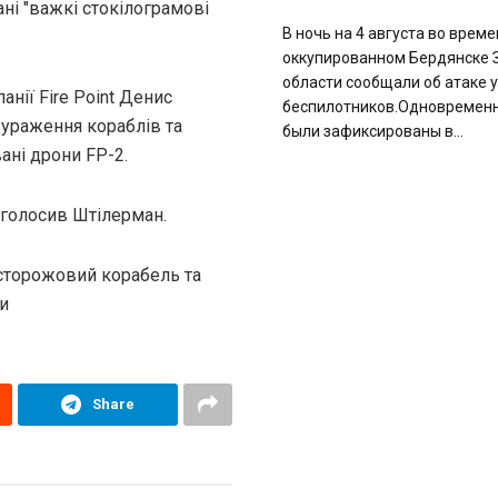
ні "важкі стокілограмові
В ночь на 4 августа во врем
оккупированном Бердянске 
области сообщали об атаке 
нії Fire Point Денис
беспилотников.Одновремен
 ураження кораблів та
были зафиксированы в...
ані дрони FP-2.
аголосив Штілерман.
 сторожовий корабель та
ди
Share