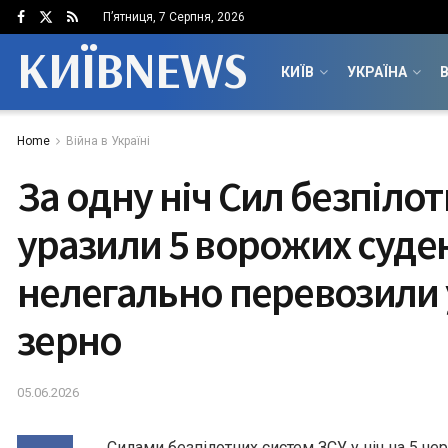
П’ятниця, 7 Серпня, 2026
КИЇВNEWS
КИЇВ
УКРАЇНА
В
Home
Війна в Україні
За одну ніч Сил безпіло
уразили 5 ворожих суден
нелегально перевозили 
зерно
05.06.2026
Силами безпілотних систем ЗСУ у ніч на 5 че