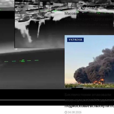
04.08.2026
Масована атака на Київ трива
нові пуски ракет і друга хви
у столиці численні пожежі. У ні
УКРАЇНА
Беспилотники атаковали
оккупированный Бердянск,
Подмосковье вспыхнули п
04.08.2026