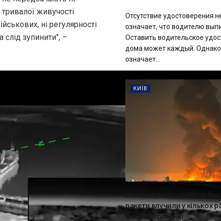
тривалої живучості
Отсутствие удостоверения н
йськових, ні регулярності
означает, что водителю вы
 слід зупинити", –
Оставить водительское удо
дома может каждый. Однако 
означает...
КИЇВ
У Києві лунають вибухи без
ракети влучили у кількох р
охопили пожежі