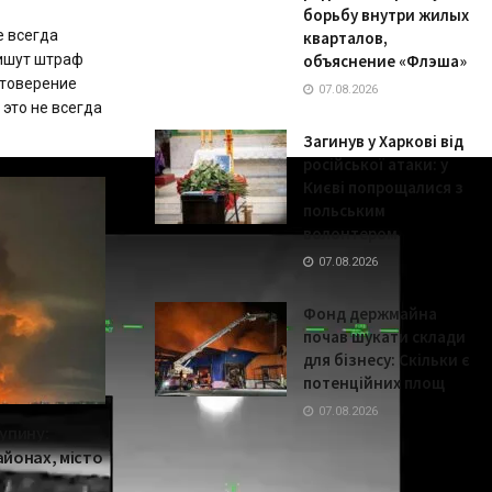
борьбу внутри жилых
е всегда
кварталов,
пишут штраф
объяснение «Флэша»
стоверение
07.08.2026
это не всегда
Загинув у Харкові від
російської атаки: у
Києві попрощалися з
польським
волонтером
07.08.2026
Фонд держмайна
почав шукати склади
для бізнесу: Скільки є
потенційних площ
07.08.2026
 упину:
айонах, місто