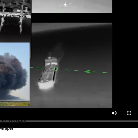
є. Балістика,
ля «Шахедів» —
ч...
 в Сизране и
ожары