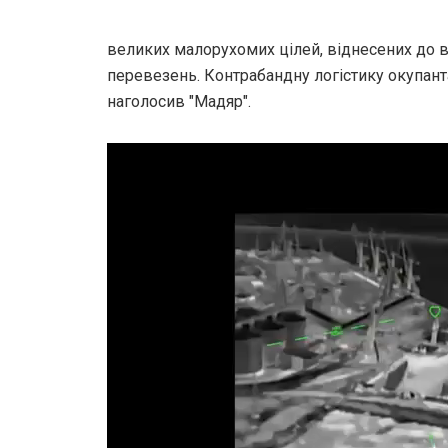
великих малорухомих цілей, віднесених до ві
перевезень. Контрабандну логістику окупанта
наголосив "Мадяр".