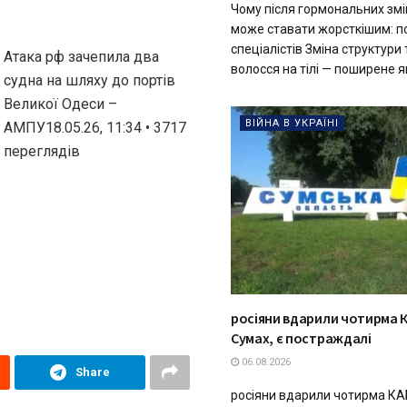
Чому після гормональних змі
може ставати жорсткішим: п
спеціалістів Зміна структури 
Атака рф зачепила два
волосся на тілі — поширене яв
судна на шляху до портів
Великої Одеси –
ВІЙНА В УКРАЇНІ
АМПУ18.05.26, 11:34 • 3717
переглядiв
росіяни вдарили чотирма 
Сумах, є постраждалі
06.08.2026
Share
росіяни вдарили чотирма КА