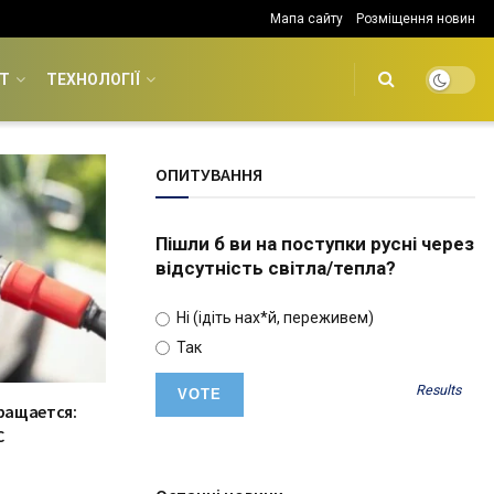
Мапа сайту
Розміщення новин
Т
ТЕХНОЛОГІЇ
ОПИТУВАННЯ
Пішли б ви на поступки русні через
відсутність світла/тепла?
Ні (ідіть нах*й, переживем)
Так
Results
кращается:
С