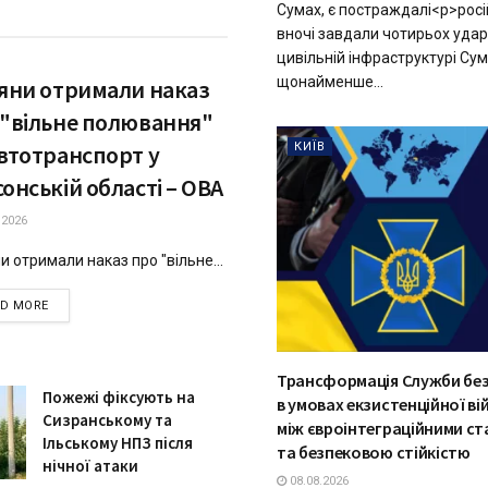
Сумах, є постраждалі<p>росій
вночі завдали чотирьох уда
цивільній інфраструктурі Су
щонайменше...
іяни отримали наказ
 "вільне полювання"
автотранспорт у
КИЇВ
онській області – ОВА
.2026
и отримали наказ про "вільне...
DETAILS
AD MORE
Трансформація Служби без
Пожежі фіксують на
в умовах екзистенційної ві
Сизранському та
між євроінтеграційними с
Ільському НПЗ після
та безпековою стійкістю
нічної атаки
08.08.2026