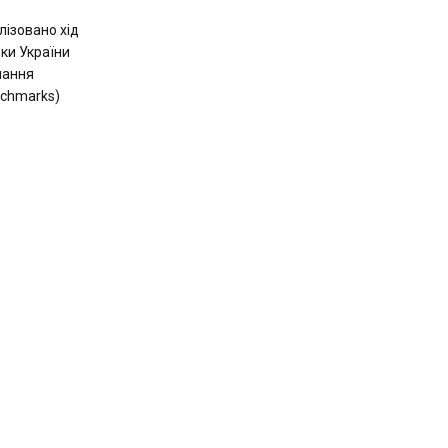
лізовано хід
ки України
онання
nchmarks)