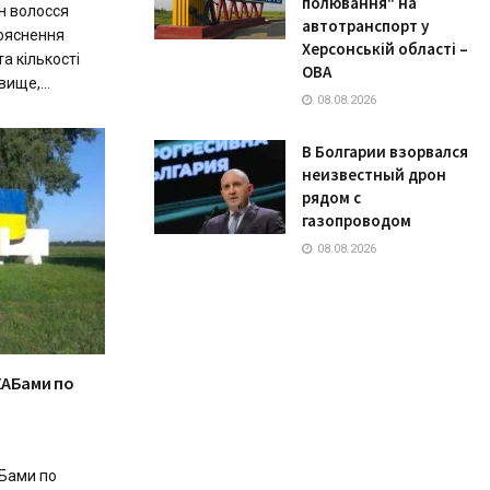
полювання" на
н волосся
автотранспорт у
ояснення
Херсонській області –
та кількості
ОВА
ище,...
08.08.2026
В Болгарии взорвался
неизвестный дрон
рядом с
газопроводом
08.08.2026
КАБами по
Бами по