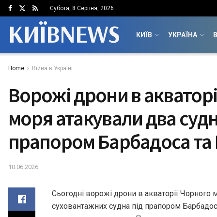
Субота, 8 Серпня, 2026
КИЇВNEWS
КИЇВ
УКРАЇНА
В
Home
Війна в Україні
Ворожі дрони в акваторі
моря атакували два судн
прапором Барбадоса та
10.06.2026
Сьогодні ворожі дрони в акваторії Чорного 
суховантажних судна під прапором Барбадос