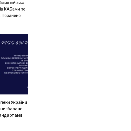
ські війська
рів КАБами по
м. Поранено
пеки України
йни: баланс
тандартами