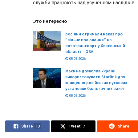
служби працюють над усуненням наслідків.
Это интересно
росіяни отримали наказ про
"вільне полювання" на
автотранспорт у Херсонській
області – ОВА
08.08.2026
Маск не дозволив Україні
використовувати Starlink для
знищення російських пускових
установок балістичних ракет
08.08.2026
Share
10
Tweet
7
Share