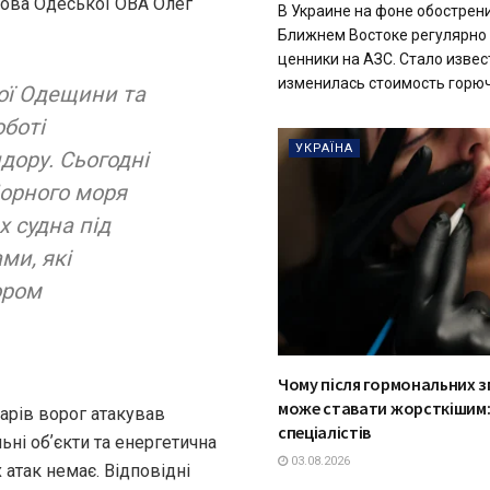
ова Одеської ОВА Олег
В Украине на фоне обострен
Ближнем Востоке регулярно
ценники на АЗС. Стало извес
изменилась стоимость горюче
ої Одещини та
боті
УКРАЇНА
дору. Сьогодні
Чорного моря
 судна під
ми, які
ором
Чому після гормональних з
може ставати жорсткішим:
арів ворог атакував
спеціалістів
ні обʼєкти та енергетична
03.08.2026
атак немає. Відповідні