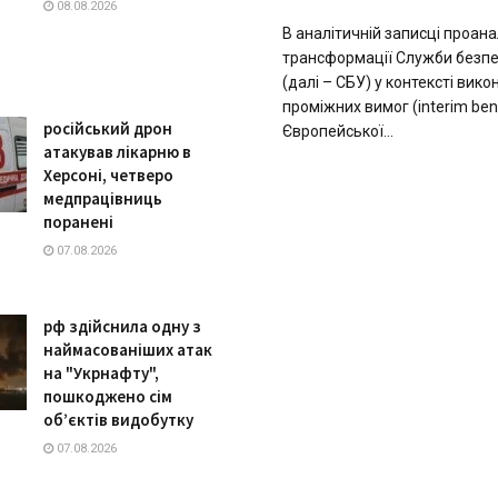
08.08.2026
В аналітичній записці проана
трансформації Служби безпе
(далі – СБУ) у контексті вик
проміжних вимог (interim be
російський дрон
Європейської...
атакував лікарню в
Херсоні, четверо
медпрацівниць
поранені
07.08.2026
рф здійснила одну з
наймасованіших атак
на "Укрнафту",
пошкоджено сім
об’єктів видобутку
07.08.2026