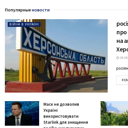
Популярные
новости
рос
ВІЙНА В УКРАЇНІ
про
на 
Херс
08.08
росіян
RE
Маск не дозволив
Україні
використовувати
Starlink для знищення