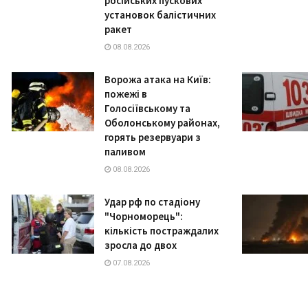
російських пускових
установок балістичних
ракет
08.08.2026
Ворожа атака на Київ:
пожежі в
Голосіївському та
Оболонському районах,
горять резервуари з
паливом
08.08.2026
Удар рф по стадіону
"Чорноморець":
кількість постраждалих
зросла до двох
07.08.2026