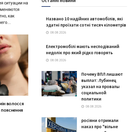
Останні новини
ия ситуации на
 меняются
тно, как
Названо 10 надійних автомобілів, які
го....
здатні проїхати сотні тисяч кілометрів
08.08.2026
Електромобілі мають несподіваний
недолік про який рідко говорять
08.08.2026
Почему ВПЛ лишают
выплат: Лубинец
указал на провалы
социальной
политики
мін волосся
08.08.2026
 пояснення
росіяни отримали
наказ про "вільне