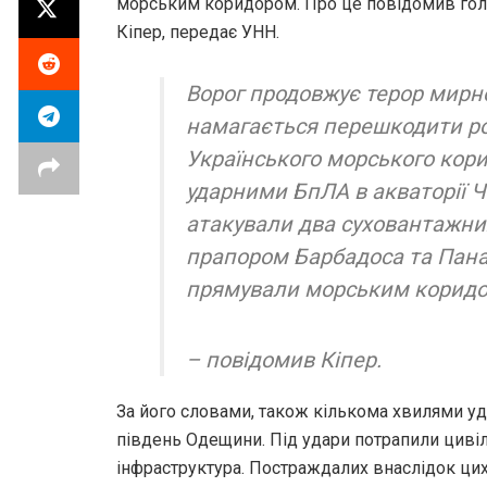
морським коридором. Про це повідомив гол
Кіпер, передає УНН.
Ворог продовжує терор мирн
намагається перешкодити ро
Українського морського кори
ударними БпЛА в акваторії 
атакували два суховантажних
прапором Барбадоса та Пана
прямували морським корид
– повідомив Кіпер.
За його словами, також кількома хвилями уд
південь Одещини. Під удари потрапили цивіль
інфраструктура. Постраждалих внаслідок цих 